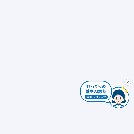
ぴったり塾診断
最初から
AIコンシェルジュ
ぴ
個別指導
発達障害対応 × 個別指導
自習室あり
ぴったり塾診断を
個別指導 × 振替可能
少人数制（10人以下）
エリアを変更する
個人情報は入力しないでください。AIの回答には誤りがある場合があります。