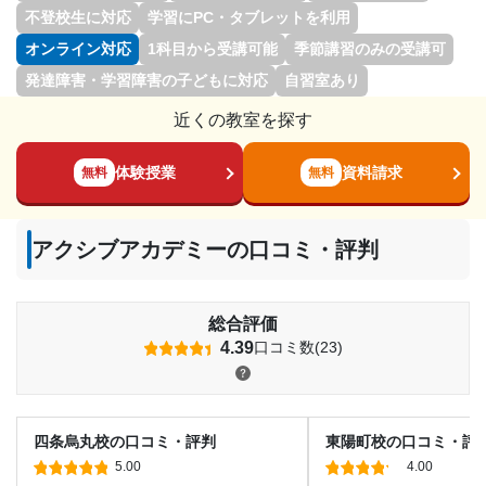
不登校生に対応
学習にPC・タブレットを利用
オンライン対応
1科目から受講可能
季節講習のみの受講可
発達障害・学習障害の子どもに対応
自習室あり
近くの教室を探す
体験授業
資料請求
無料
無料
アクシブアカデミーの口コミ・評判
総合評価
4.39
口コミ数(23)
四条烏丸校の口コミ・評判
東陽町校の口コミ・評
5.00
4.00