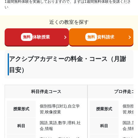
1週間無料体験を実施しておりますので、まずは1週間無料体験を受講くださ
い
近くの教室を探す
体験授業
資料請求
無料
無料
アクシブアカデミーの料金・コース（月謝
目安）
科目伴走コース
プロ伴走コ
個別指導(1対1),自立学
個別指導(
授業形式
授業形式
習,映像授業
習,映像
国語,英語,数学,理科,社
国語,英
科目
科目
会,情報
会,情報