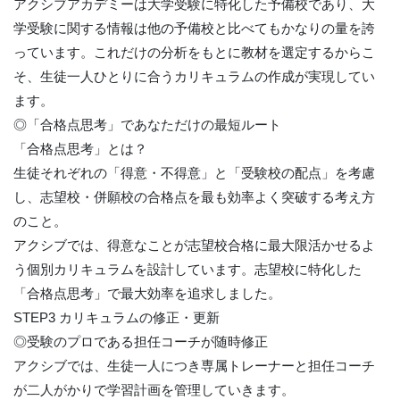
アクシブアカデミーは大学受験に特化した予備校であり、大
学受験に関する情報は他の予備校と比べてもかなりの量を誇
っています。これだけの分析をもとに教材を選定するからこ
そ、生徒一人ひとりに合うカリキュラムの作成が実現してい
ます。
◎「合格点思考」であなただけの最短ルート
「合格点思考」とは？
生徒それぞれの「得意・不得意」と「受験校の配点」を考慮
し、志望校・併願校の合格点を最も効率よく突破する考え方
のこと。
アクシブでは、得意なことが志望校合格に最大限活かせるよ
う個別カリキュラムを設計しています。志望校に特化した
「合格点思考」で最大効率を追求しました。
STEP3 カリキュラムの修正・更新
◎受験のプロである担任コーチが随時修正
アクシブでは、生徒一人につき専属トレーナーと担任コーチ
が二人がかりで学習計画を管理していきます。