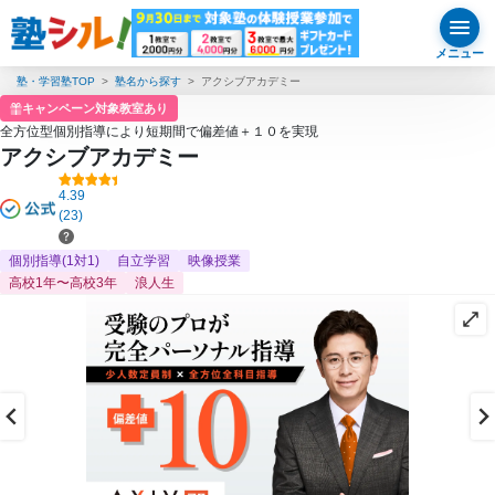
メニュー
塾・学習塾TOP
塾名から探す
アクシブアカデミー
キャンペーン対象教室あり
全方位型個別指導により短期間で偏差値＋１０を実現
アクシブアカデミー
4.39
(23)
個別指導(1対1)
自立学習
映像授業
高校1年〜高校3年
浪人生