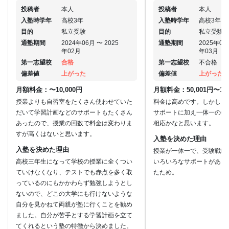
投稿者
本人
投稿者
本人
入塾時学年
高校3年
入塾時学年
高校3年
目的
私立受験
目的
私立受験
通塾期間
2024年06月 〜 2025
通塾期間
2025年03
年02月
年03月
第一志望校
合格
第一志望校
不合格
偏差値
上がった
偏差値
上がった
月額料金：〜10,000円
月額料金：50,001円〜100
授業よりも自習室をたくさん使わせていた
料金は高めです。しかし、
だいて学習計画などのサポートもたくさん
サポートに加え一体一の授
あったので、授業の回数で料金は変わりま
相応かなと思います。
すが高くはないと思います。
入塾を決めた理由
入塾を決めた理由
授業が一体一で、受験戦略
高校三年生になって学校の授業に全くつい
いろいろなサポートがある
ていけなくなり、テストでも赤点を多く取
たため。
っているのにもかかわらず勉強しようとし
ないので、どこの大学にも行けないような
自分を見かねて両親が塾に行くことを勧め
ました。自分が苦手とする学習計画を立て
てくれるという塾の特徴から決めました。