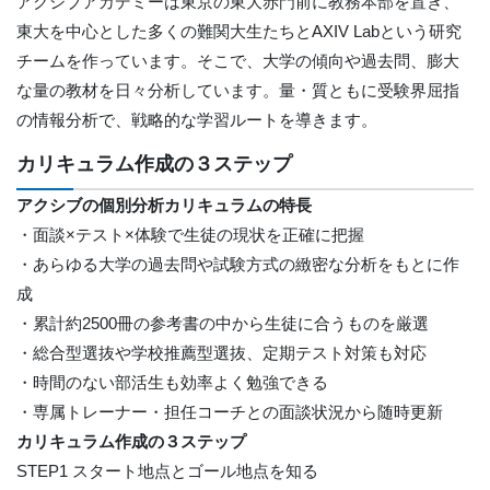
アクシブアカデミーは東京の東大赤門前に教務本部を置き、
東大を中心とした多くの難関大生たちとAXIV Labという研究
チームを作っています。そこで、大学の傾向や過去問、膨大
な量の教材を日々分析しています。量・質ともに受験界屈指
の情報分析で、戦略的な学習ルートを導きます。
カリキュラム作成の３ステップ
アクシブの個別分析カリキュラムの特長
・面談×テスト×体験で生徒の現状を正確に把握
・あらゆる大学の過去問や試験方式の緻密な分析をもとに作
成
・累計約2500冊の参考書の中から生徒に合うものを厳選
・総合型選抜や学校推薦型選抜、定期テスト対策も対応
・時間のない部活生も効率よく勉強できる
・専属トレーナー・担任コーチとの面談状況から随時更新
カリキュラム作成の３ステップ
STEP1 スタート地点とゴール地点を知る