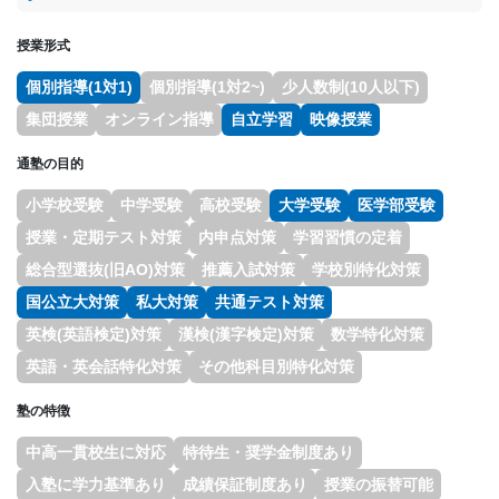
授業形式
個別指導(1対1)
個別指導(1対2~)
少人数制(10人以下)
集団授業
オンライン指導
自立学習
映像授業
通塾の目的
小学校受験
中学受験
高校受験
大学受験
医学部受験
授業・定期テスト対策
内申点対策
学習習慣の定着
総合型選抜(旧AO)対策
推薦入試対策
学校別特化対策
国公立大対策
私大対策
共通テスト対策
英検(英語検定)対策
漢検(漢字検定)対策
数学特化対策
英語・英会話特化対策
その他科目別特化対策
塾の特徴
中高一貫校生に対応
特待生・奨学金制度あり
入塾に学力基準あり
成績保証制度あり
授業の振替可能