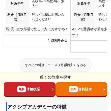
高校1年〜高校3年、浪
高校1年
対象学年
対象学年
人生
人生
詳しくは塾にお問い合
詳しく
料金（月謝目
料金（月謝目
わせください
わせく
安）
安）
高1高2生や部活で忙しい方におすすめ！
AXIVで受講者が最も多
す！
詳細をみる
すべての料金・コース（月謝目安）をみる
近くの教室を探す
体験授業
資料請求
無料
無料
アクシブアカデミーの特徴