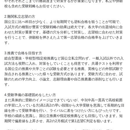
やそれぞれどこまでの難易度まで対策するかが重要になります。私立や併願
校も含めた受験戦略もお任せください。
2.難関私立志望の方
国公立に比べ科目が少なく、より短期間でも逆転合格を狙うことが可能で、
入試方式の種類が豊富で受験戦略の効果は絶大です。各大学の出題傾向に合
わせた対策が重要です。基礎の穴を分析して対策し、志望校に合わせた対策
を行うことで、併願校を押さえた上で第一志望合格の合格率を上げていきま
す。
3.推薦で合格を目指す方
総合型選抜・学校型/指定校推薦など国公立私立問わず、一般入試以外での入
試方法も視野に入れ、対策をしていくことも得意です。共通テストを利用す
る国公立の推薦や大学ごとの試験を必要とする推薦、英検などの外部試験で
加点される推薦といった様々な受験方式があります。受験方式に合わせ、試
験のための学力向上、小論文、志願理由書や自己推薦書の添削なども行いま
す。
4.受験準備の基礎固めをしたい方
まだ具体的に受験のイメージはできていないが、中3(中高一貫高で高校範囲
の学習に入っている方)高1高2の早い段階から大学受験を意識して長期的な目
線を持って受験準備を行い、ライバルに差をつけたい方にもぴったりです。
学校の成績も意識し、国公立推薦や指定校推薦なども目指していきます。短
期間で偏差値を上昇させ、高2の2月模試で第1志望C判定を狙います。