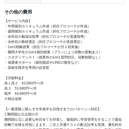
その他の費用
【サービス内容】
・年間個別カリキュラム作成（担任プロコーチが作成）
・週間個別カリキュラム作成（担任プロコーチが作成）
・全科目の勉強法指導（担任プロコーチが直接指導）
・全科目の教材選定（担任プロコーチが直接選定）
・1on1戦略授業（担任プロコーチが月２回実施）
・難関大学生の1on1個別授業（プランにより回数の変動あり）
・スタディアシスト（授業外の1on1質問対応、回数制限なし）
・保護者サポート（個別面談やLINEの報告など）
・高校生既卒生専用の自習室
【月額料金】
高１高２ 42,680円〜/月
高３ 53,680円〜/月
既卒 64,680円〜/月
※税込金額
【一般受験に限らず大学進学を目指す全てのパターンへ対応】
1.難関国公立志望の方
難関国公立に必要な科目全てを対策し、徹底的に学習管理をすることで最短
距離で合格を目指しまます。二次と共通テストの配点比率を意識、優先科目