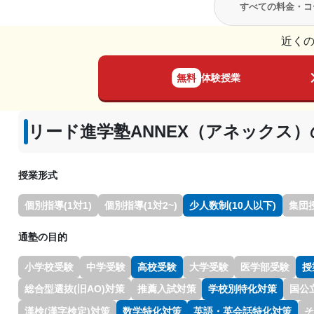
すべての料金・コ
近く
無料
体験授業
リード進学塾ANNEX（アネックス）
授業形式
個別指導(1対1)
個別指導(1対2~)
少人数制(10人以下)
集団
通塾の目的
小学校受験
中学受験
高校受験
大学受験
医学部受験
授
総合型選抜(旧AO)対策
推薦入試対策
学校別特化対策
国公
漢検(漢字検定)対策
数学特化対策
英語・英会話特化対策
そ