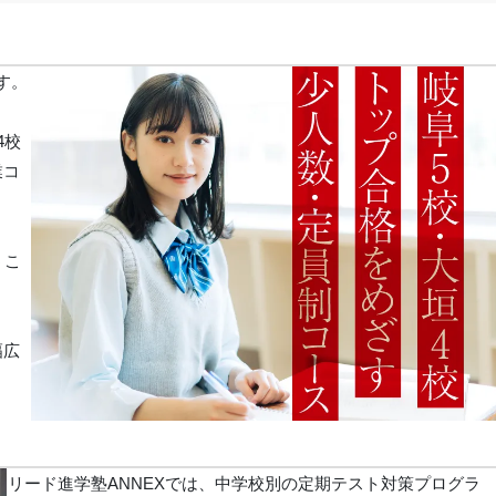
す。
4校
業コ
うこ
幅広
リード進学塾ANNEXでは、中学校別の定期テスト対策プログラ