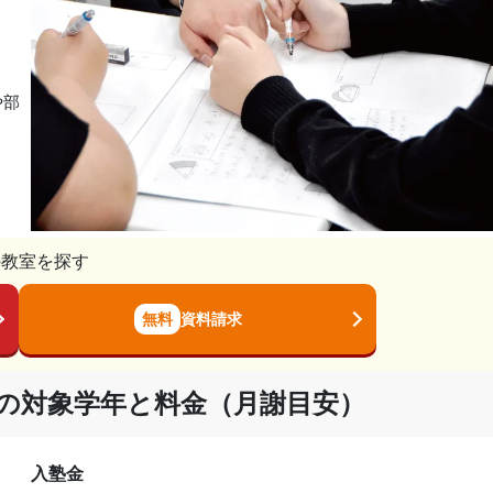
や部
の教室を探す
無料
資料請求
）の対象学年と料金（月謝目安）
入塾金