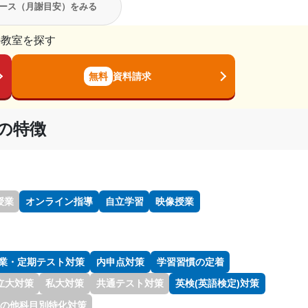
ース（月謝目安）をみる
の教室を探す
無料
資料請求
の特徴
授業
オンライン指導
自立学習
映像授業
業・定期テスト対策
内申点対策
学習習慣の定着
立大対策
私大対策
共通テスト対策
英検(英語検定)対策
の他科目別特化対策