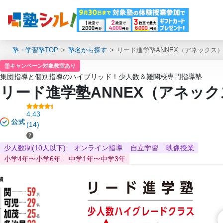
塾・学習塾TOP
塾名から探す
リード進学塾ANNEX（アネックス
キャンペーン対象教室あり
集団指導と個別指導のハイブリッド！少人数＆難関校専門指導塾
リード進学塾ANNEX（アネック
4.43
(14)
少人数制(10人以下)
オンライン指導
自立学習
映像授業
小学4年〜小学6年
中学1年〜中学3年