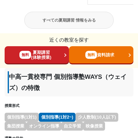
すべての夏期講習 情報をみる
近くの教室を探す
夏期講習
資料請求
無料
無料
(体験授業)
中高一貫校専門 個別指導塾WAYS（ウェイ
ズ）の特徴
授業形式
個別指導(1対1)
個別指導(1対2~)
少人数制(10人以下)
集団授業
オンライン指導
自立学習
映像授業