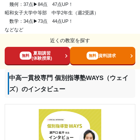
幾何：37点▶︎84点 47点UP！
昭和女子大学中等部 中学2年生（週2受講）
数学：34点▶︎73点 44点UP！
などなど
近くの教室を探す
夏期講習
資料請求
無料
無料
(体験授業)
中高一貫校専門 個別指導塾WAYS（ウェイ
ズ）のインタビュー