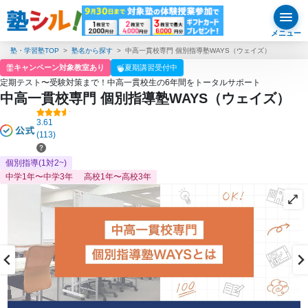
メニュー
塾・学習塾TOP
塾名から探す
中高一貫校専門 個別指導塾WAYS（ウェイズ）
キャンペーン対象教室あり
夏期講習受付中
定期テスト〜受験対策まで！中高一貫校生の6年間をトータルサポート
中高一貫校専門 個別指導塾WAYS（ウェイズ）
3.61
(113)
個別指導(1対2~)
中学1年〜中学3年
高校1年〜高校3年