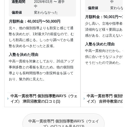
通塾期間
2026年03月 〜 通学
中
中
偏差値
変わらな
偏差値
変わらなかった
月額料金：50,001円〜100
月額料金：40,001円〜50,000円
少し高い。立地や指導者の
元々、他の個別指導よりも割安と感じて通
済傾向など様々要因はある
塾を決めたが、1対最大7の前提なので、む
感がある、とは言えない。
しろ割高に感じる。しっかり調べてから通
入塾を決めた理由
塾を決めるべきだったと反省。
中高一貫校向けだから。色
入塾を決めた理由
供に合いそうなジュクが見
中高一貫校を対象としており、20点アップ
そうだったので決めた。
事例多数との看板を見たため。他の個別指
導よりも長時間指導かつ割安料金を謳って
おり、魅力的に見えた。
中高一貫校専門 個別指導塾WAYS（ウェ
中高一貫校専門 個別指導
イズ） 津田沼教室の口コミ(1)
イズ） 吉祥寺教室の口コ
中高一貫校専門 個別指導塾WAYS（ウェイ
ズ）の口コミを見る(113)