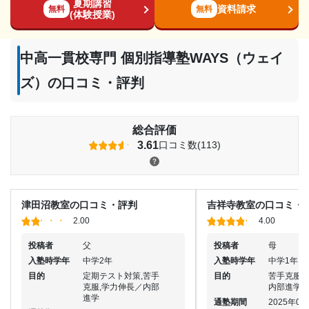
夏期講習
資料請求
無料
無料
(体験授業)
中高一貫校専門 個別指導塾WAYS（ウェイ
ズ）の口コミ・評判
総合評価
3.61
口コミ数(113)
津田沼教室の口コミ・評判
吉祥寺教室の口コミ・
2.00
4.00
投稿者
父
投稿者
母
入塾時学年
中学2年
入塾時学年
中学1年
目的
定期テスト対策,苦手
目的
苦手克服,
克服,学力伸長／内部
内部進学
進学
通塾期間
2025年07