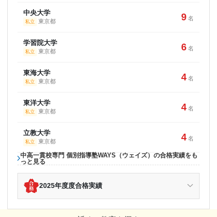
中央大学
9
名
東京都
私立
学習院大学
6
名
東京都
私立
東海大学
4
名
東京都
私立
東洋大学
4
名
東京都
私立
立教大学
4
名
東京都
私立
中高一貫校専門 個別指導塾WAYS（ウェイズ）の合格実績をも
っと見る
2025年度度合格実績