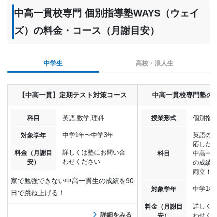
中高一貫校専門 個別指導塾WAYS（ウェイ
ズ）の料金・コース（月謝目安）
中学生
高校・浪人生
【中高一貫】定期テスト対策コース
中高一貫校専門塾の
科目
英語,数学,理科
授業形式
個別指導(
中学1年〜中学3年
英語の4
対象学年
応した
詳しくは塾にお問い合
料金（月謝目
科目
中高一
わせください
安）
の成績
両立！
家で勉強できない中高一貫生の成績を90
中学1年
対象学年
日で跳ね上げる！
詳しく
料金（月謝目
詳細をみる
わせく
安）