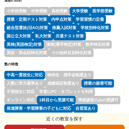
通塾の目的
小学校受験
中学受験
高校受験
大学受験
医学部受験
授業・定期テスト対策
内申点対策
学習習慣の定着
総合型選抜(旧AO)対策
推薦入試対策
学校別特化対策
国公立大対策
私大対策
共通テスト対策
英検(英語検定)対策
漢検(漢字検定)対策
数学特化対策
英語・英会話特化対策
その他科目別特化対策
塾の特徴
中高一貫校生に対応
特待生・奨学金制度あり
入塾に学力基準あり
成績保証制度あり
授業の振替可能
不登校生に対応
学習にPC・タブレットを利用
オンライン対応
1科目から受講可能
季節講習のみの受講可
発達障害・学習障害の子どもに対応
自習室あり
近くの教室を探す