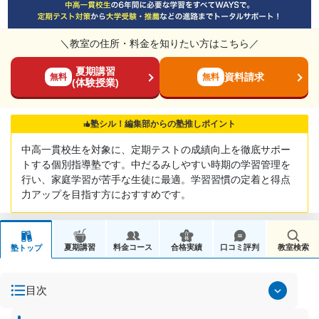
＼教室の住所・料金を知りたい方はこちら／
夏期講習
資料請求
無料
無料
(体験授業)
塾シル！編集部からの塾推しポイント
中高一貫校生を対象に、定期テストの成績向上を徹底サポー
トする個別指導塾です。中だるみしやすい時期の学習管理を
行い、家庭学習が苦手な生徒に最適。学習習慣の定着と得点
力アップを目指す方におすすめです。
夏期講習
料金コース
合格実績
口コミ評判
教室検索
塾トップ
目次