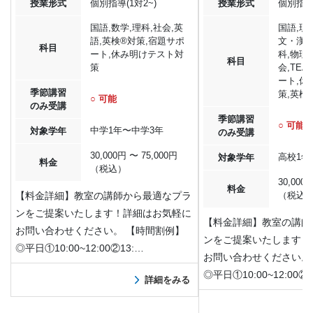
授業形式
個別指導(1対2~)
授業形式
個別指導(
国語,数学,理科,社会,英
国語,現
語,英検®︎対策,宿題サポ
文・漢文
科目
ート,休み明けテスト対
科,物理,
科目
策
会,TE
ート,休
季節講習
策,英検®
○ 可能
のみ受講
季節講習
○ 可能
中学1年〜中学3年
対象学年
のみ受講
30,000円 〜 75,000円
高校1年
対象学年
料金
（税込）
30,000
料金
【料金詳細】教室の講師から最適なプラ
（税込
ンをご提案いたします！詳細はお気軽に
【料金詳細】教室の講師
お問い合わせください。 【時間割例】
ンをご提案いたします！
◎平日①10:00~12:00②13:…
お問い合わせください。
◎平日①10:00~12:00②1
詳細をみる