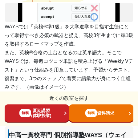
WAYSでは「英検®︎準1級」を大学進学を目指す生徒にと
って取得すべき必須の武器と捉え、高校3年生までに準1級
を取得するロードマップを作成。
また、英検®︎合格の土台となるのは英単語力。そこで
WAYSでは、毎週コツコツ単語を積み上げる「Weekly Vテ
スト」という仕組みを用意しています。予習からテスト、
復習まで、3つのステップで着実に語彙力が身につく仕組
みです。（画像はイメージ）
近くの教室を探す
夏期講習
資料請求
無料
無料
(体験授業)
中高一貫校専門 個別指導塾WAYS（ウェイ