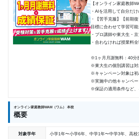
【オンライン家庭教師W
もし達成できなかった場合は、授業料
・AIを活用して自分だ
※1ヶ月月謝無料：40分授業×4回が無
・【苦手克服】【前期復
※東大生の個別講習は対象外です。
目標に合わせて学習可能
※キャンペーン対象は初めての方に限
・プロ講師や東大生・京
※実施中の他キャンペーンとの併用は
・合わなければ授業料全
※保証の適用条件など、キャンペーン
※1ヶ月月謝無料：40分
※東大生の個別講習は対
※キャンペーン対象は初
※実施中の他キャンペー
※保証の適用条件など、
オンライン家庭教師WAM（ワム） 本校
概要
対象学年
小学1年〜小学6年、中学1年〜中学3年、高校