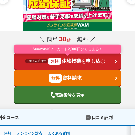
30
＼ 簡単
！無料 ／
秒
Amazonギフトカード2,000円分もらえる！
体験授業を申し込む
無料
8月申込受付中
資料請求
電話番号を表示
料金コース
口コミ評判
ミ・評判
オンライン対応
よくある質問