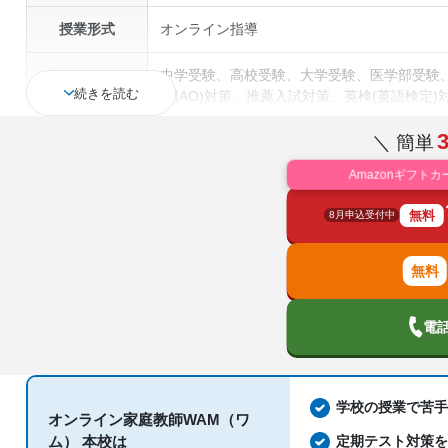
授業形式
オンライン指導
中学受験、高校受験、大学受験、医学部受験
通塾の目的
続きを読む
(旧AO)対策、推薦入試対策、英検(英語検定)
＼ 簡単
中高一貫校生に対応、成績保証制度あり、授
塾の特徴
ライン対応、1科目から受講可能
Amazonギフトカ
国語、現代文、古典（古文・漢文）、算数、
無料
8月申込受付中
科目
歴史総合、政治経済、地理、英語、情報、小
電
学校の授業で苦
オンライン家庭教師WAM（ワ
ム） 本校は
定期テスト対策