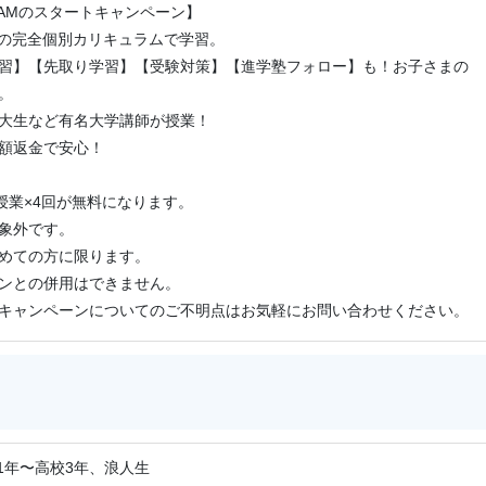
AMのスタートキャンペーン】
2ヶ月免除。
けの完全個別カリキュラムで学習。
料になります。
習】【先取り学習】【受験対策】【進学塾フォロー】も！お子さまの
。
ります。
大生など有名大学講師が授業！
できません。
額返金で安心！
についてのご不明点はお気軽にお問い合わせください。
授業×4回が無料になります。
象外です。
めての方に限ります。
ンとの併用はできません。
キャンペーンについてのご不明点はお気軽にお問い合わせください。
1年〜高校3年、浪人生