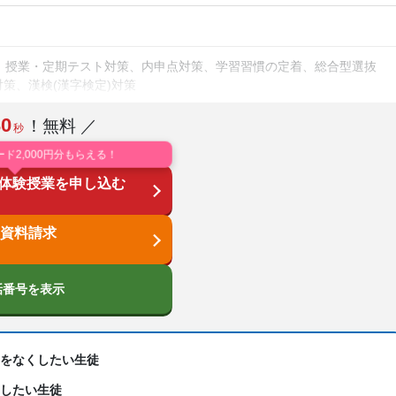
、授業・定期テスト対策、内申点対策、学習習慣の定着、総合型選抜
対策、漢検(漢字検定)対策
30
！無料 ／
業の振替可能、不登校生に対応、学習にPC・タブレットを利用、オン
秒
ード2,000円分もらえる！
体験授業を申し込む
数学、理科、物理、化学、生物、地学、社会、倫理、日本史、世界史、
論文
資料請求
話番号を表示
手をなくしたい生徒
をしたい生徒