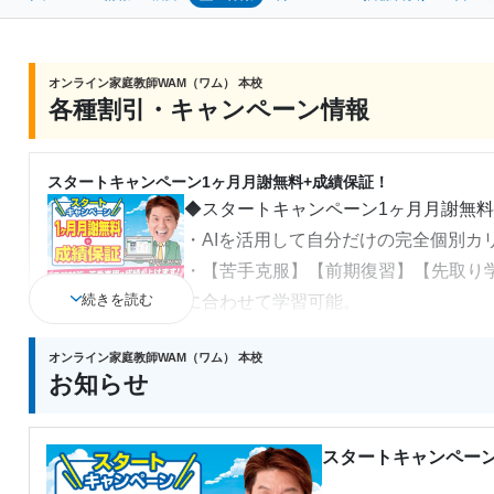
オンライン家庭教師WAM（ワム） 本校
各種割引・キャンペーン情報
スタートキャンペーン1ヶ月月謝無料+成績保証！
◆スタートキャンペーン1ヶ月月謝無
・AIを活用して自分だけの完全個別カ
・【苦手克服】【前期復習】【先取り
続きを読む
に合わせて学習可能。
・プロ講師や東大生・京大生など有名
オンライン家庭教師WAM（ワム） 本校
・合わなければ授業料全額返金で安心
お知らせ
◆オンライン家庭教師ＷＡＭの成績保
入塾後1年以内の定期テストで【プラス
オンライン家庭教師では成績アップの
スタートキャンペー
多くの生徒さんが20点以上の点数アッ