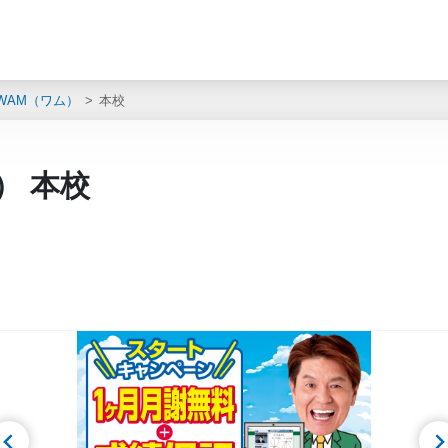
WAM（ワム）
本校
） 本校