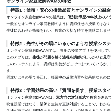
オンライン家庭教師WAMの特徴
特徴1：信頼・安心の授業品質とオンラインの融
オンライン家庭教師WAMの授業は、
個別指導歴20年以上のノ
一般的なオンライン家庭教師のように講師任せの授業ではなく
生徒に合わせた指導を行い、授業の大切な時間を無駄にしませ
特徴2：先生がその場にいるかのような授業シス
オンライン家庭教師WAMでは、専用の授業アプリを使用して
このアプリは、
生徒が問題を解く過程を講師がしっかりと見守
このシステムにより、講師は生徒がどこでつまづいているか、
す。
間違いはその場で修正し、授業中の反復演習を効果的なものに
特徴3：学習効果の高い「質問を促す」授業スタ
オンライン家庭教師WAMは、
双方向の対話形式
で授業を進め
映像授業ではなく、講師と生徒が直接対話することで、わから
生徒が自主的に疑問点を見つけ、自らの力で解決することを促