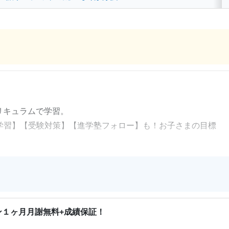
料
リキュラムで学習。
学習】【受験対策】【進学塾フォロー】も！お子さまの目標
大学講師が授業！
！
証コース
20点】の成績アップを保証します！
実績多数！
ン１ヶ月月謝無料+成績保証！
プを実現しています。