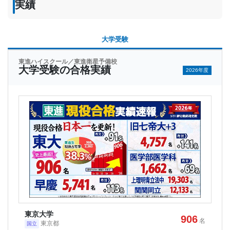
実績
大学受験
東進ハイスクール／東進衛星予備校
大学受験の合格実績
2026年度
東京大学
906
名
東京都
国立