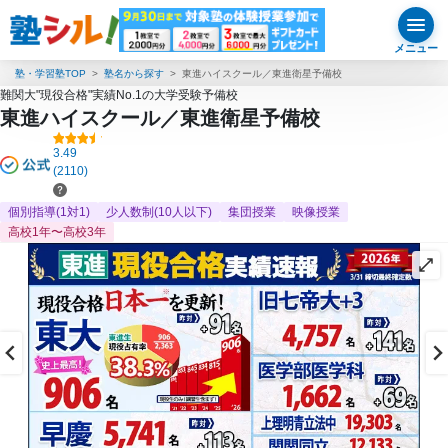
メニュー
塾・学習塾TOP
塾名から探す
東進ハイスクール／東進衛星予備校
難関大"現役合格"実績No.1の大学受験予備校
東進ハイスクール／東進衛星予備校
3.49
(2110)
個別指導(1対1)
少人数制(10人以下)
集団授業
映像授業
高校1年〜高校3年