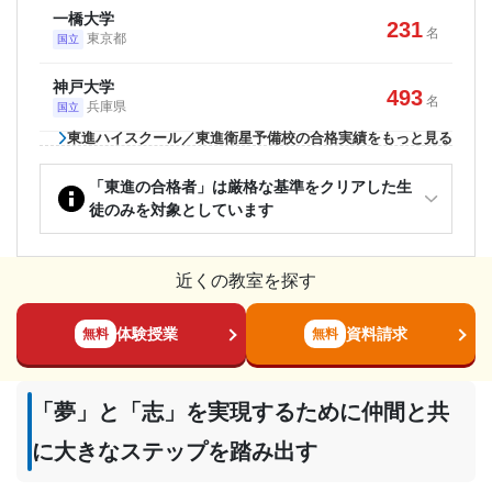
一橋大学
231
名
東京都
国立
神戸大学
493
名
兵庫県
国立
東進ハイスクール／東進衛星予備校の合格実績をもっと見る
「東進の合格者」は厳格な基準をクリアした生
徒のみを対象としています
近くの教室を探す
体験授業
資料請求
無料
無料
「夢」と「志」を実現するために仲間と共
に大きなステップを踏み出す