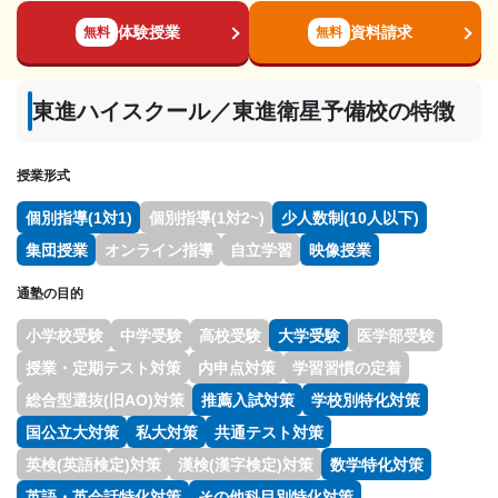
体験授業
資料請求
無料
無料
東進ハイスクール／東進衛星予備校の特徴
授業形式
個別指導(1対1)
個別指導(1対2~)
少人数制(10人以下)
集団授業
オンライン指導
自立学習
映像授業
通塾の目的
小学校受験
中学受験
高校受験
大学受験
医学部受験
授業・定期テスト対策
内申点対策
学習習慣の定着
総合型選抜(旧AO)対策
推薦入試対策
学校別特化対策
国公立大対策
私大対策
共通テスト対策
英検(英語検定)対策
漢検(漢字検定)対策
数学特化対策
英語・英会話特化対策
その他科目別特化対策