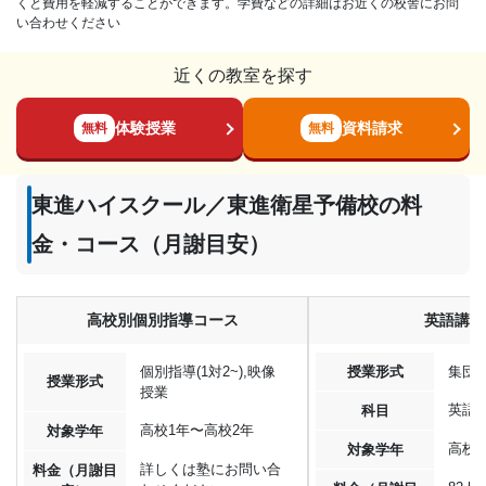
くと費用を軽減することができます。学費などの詳細はお近くの校舎にお問
い合わせください
近くの教室を探す
体験授業
資料請求
無料
無料
東進ハイスクール／東進衛星予備校の料
金・コース（月謝目安）
高校別個別指導コース
英語講座
個別指導(1対2~),映像
授業形式
集団
授業形式
授業
英語
科目
高校1年〜高校2年
対象学年
高校1
対象学年
詳しくは塾にお問い合
料金（月謝目