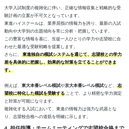
大学入試制度の複雑化に伴い、正確な情報収集と戦略的な受
験計画の立案が不可欠となっています。
東進ハイスクールは、業界屈指の情報力を誇り、最新の入試
動向や大学別の出題傾向を常に分析・把握しています。
この豊富な情報を基に、生徒一人ひとりの学力や志望校に合
わせた最適な受験戦略を提案します。
さらに、
東進独自の模試システムを通じて、志望校との学力
差を具体的に把握し、効果的な対策を立てることができま
す
。
例えば、
東大本番レベル模試
や
京大本番レベル模試
など、
志
望校に特化した模試を受験する
ことで、より精密な学力測定
と対策が可能になります。
複雑化する入試において、東進の情報力は強力な武器とな
り、志望校合格への道筋を明確に示します。
4. 担任指導・チームミーティングで志望校合格まで