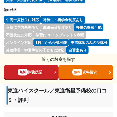
塾の特徴
中高一貫校生に対応
特待生・奨学金制度あり
入塾に学力基準あり
成績保証制度あり
授業の振替可能
不登校生に対応
学習にPC・タブレットを利用
オンライン対応
1科目から受講可能
季節講習のみの受講可
発達障害・学習障害の子どもに対応
自習室あり
近くの教室を探す
体験授業
資料請求
無料
無料
東進ハイスクール／東進衛星予備校の口コ
ミ・評判