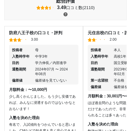
総合評価
3.49
口コミ数(2110)
防府八王子校の口コミ・評判
元住吉校の口コミ・評
3.00
2.00
投稿者
母
投稿者
本人
入塾時学年
中学3年
入塾時学年
高校1年
目的
学力伸長／内部進学
目的
国立受験
通塾期間
2024年07月 〜 2024
通塾期間
2023年07
年08月
年02月
偏差値
偏差値を見ていない
第一志望校
不合格
偏差値
偏差値を
月額料金：〜10,000円
月額料金：30,001円〜40,
少し高くかんじました。もう少し安価であ
れば、みんなに浸透するのではないかなと
ほぼ過去問のような問題が
おもいます！
だけであったので、非常に
られることは多々あった。
入塾を決めた理由
入塾を決めた理由
有名で、入試傾向をつかんでいると思いま
した。CMなどで知名度も高く安心できまし