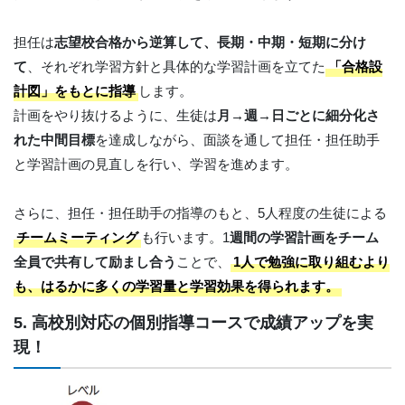
担任は
志望校合格から逆算して、長期・中期・短期に分け
て
、それぞれ学習方針と具体的な学習計画を立てた
「合格設
計図」をもとに指導
します。
計画をやり抜けるように、生徒は
月→週→日ごとに細分化さ
れた中間目標
を達成しながら、面談を通して担任・担任助手
と学習計画の見直しを行い、学習を進めます。
さらに、担任・担任助手の指導のもと、5人程度の生徒による
チームミーティング
も行います。1
週間の学習計画をチーム
全員で共有して励まし合う
ことで、
1人で勉強に取り組むより
も、はるかに多くの学習量と学習効果を得られます。
5. 高校別対応の個別指導コースで成績アップを実
現！