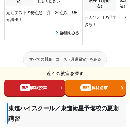
82,5
料金（月謝目
わせください
安）
込）
安）
定期テストの得点急上昇！20点以上UP
一人ひとりの学力・目標
が続出！
多数！
詳細をみる
すべての料金・コース（月謝目安）をみる
近くの教室を探す
体験授業
資料請求
無料
無料
東進ハイスクール／東進衛星予備校の夏期
講習