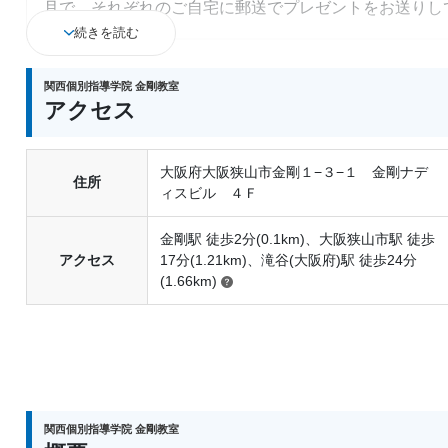
月で、それぞれのご自宅に郵送でプレゼントをお送りし
続きを読む
きょうだい紹介特典
関西個別指導学院 金剛教室
通塾中のお子さまには
5000円分
、新しくご入塾されたき
アクセス
を差し上げております。プレゼントは、「図書カード」
いずれかとなります。
大阪府大阪狭山市金剛１−３−１ 金剛ナデ
住所
ィスビル ４Ｆ
金剛駅 徒歩2分(0.1km)、大阪狭山市駅 徒歩
アクセス
17分(1.21km)、滝谷(大阪府)駅 徒歩24分
(1.66km)
関西個別指導学院 金剛教室