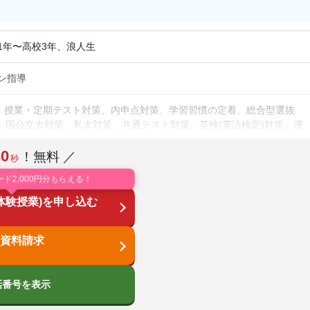
1年〜高校3年、浪人生
イン指導
、授業・定期テスト対策、内申点対策、学習習慣の定着、総合型選抜
策、国公立大対策、私大対策、共通テスト対策、英検(英語検定)対策、漢
目別特化対策
30
！無料 ／
秒
り、不登校生に対応、オンライン対応、1科目から受講可能、季節講習
ード2,000円分もらえる！
に対応、自習室あり
体験授業)を申し込む
数学、理科、物理、化学、生物、地学、社会、倫理、日本史、世界史、
論文
資料請求
話番号を表示