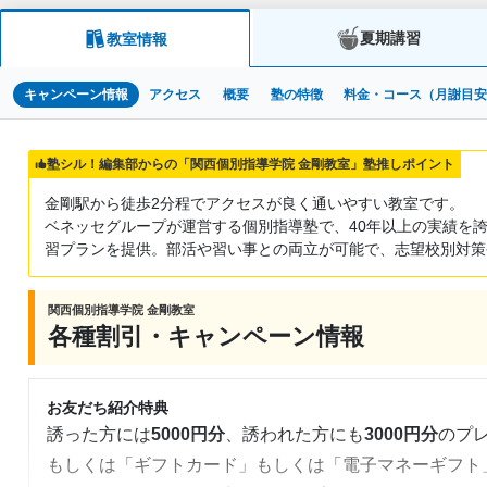
夏期講習
教室情報
キャンペーン情報
アクセス
概要
塾の特徴
料金・コース（月謝目
塾シル！編集部からの「関西個別指導学院 金剛教室」塾推しポイント
金剛駅から徒歩2分程でアクセスが良く通いやすい教室です。
ベネッセグループが運営する個別指導塾で、40年以上の実績を
習プランを提供。部活や習い事との両立が可能で、志望校別対策
関西個別指導学院 金剛教室
各種割引・キャンペーン情報
お友だち紹介特典
誘った方には
5000円分
、誘われた方にも
3000円分
のプ
もしくは「ギフトカード」もしくは「電子マネーギフト