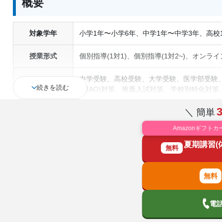
概要
対象学年
小学1年〜小学6年、中学1年〜中学3年、高校
授業形式
個別指導(1対1)、個別指導(1対2~)、オンラ
中学受験、高校受験、大学受験、医学部受験
続きを読む
通塾の目的
(旧AO)対策、推薦入試対策、学校別特化対
検(漢字検定)対策、数学特化対策、その他科
＼ 簡単
中高一貫校生に対応、特待生・奨学金制度あ
Amazonギフトカ
塾の特徴
のみの受講可、発達障害・学習障害の子ども
夏期講習(
無料
国語、現代文、古典（古文・漢文）、算数、
科目
歴史総合、政治経済、地理、英語、情報、小
電