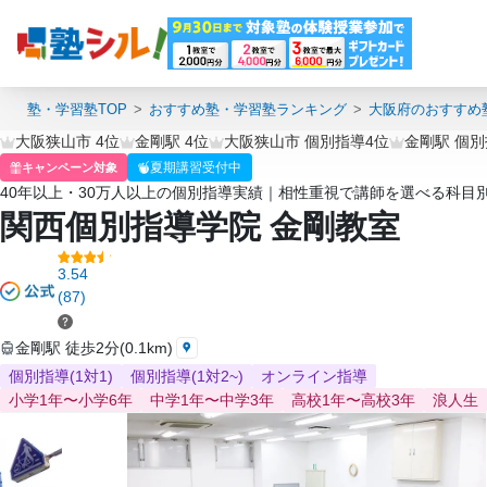
塾・学習塾TOP
おすすめ塾・学習塾ランキング
大阪府のおすすめ
大阪狭山市 4位
金剛駅 4位
大阪狭山市 個別指導4位
金剛駅 個別
夏期講習受付中
キャンペーン対象
40年以上・30万人以上の個別指導実績｜相性重視で講師を選べる科目
関西個別指導学院 金剛教室
3.54
(87)
金剛駅 徒歩2分(0.1km)
個別指導(1対1)
個別指導(1対2~)
オンライン指導
小学1年〜小学6年
中学1年〜中学3年
高校1年〜高校3年
浪人生