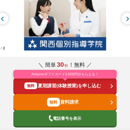
いま
30
＼ 簡単
！無料 ／
秒
Amazonギフトカード2,000円分もらえる！
夏期講習(体験授業)を申し込む
無料
資料請求
電話番号を表示