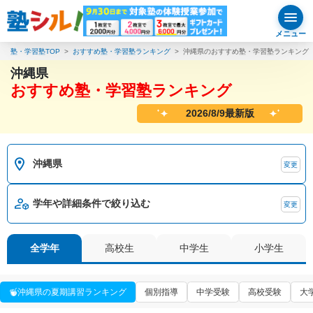
メニュー
塾・学習塾TOP
おすすめ塾・学習塾ランキング
沖縄県のおすすめ塾・学習塾ランキング
沖縄県
おすすめ塾・学習塾ランキング
2026/8/9最新版
沖縄県
変更
学年や詳細条件で絞り込む
変更
全学年
高校生
中学生
小学生
沖縄県の夏期講習ランキング
個別指導
中学受験
高校受験
大