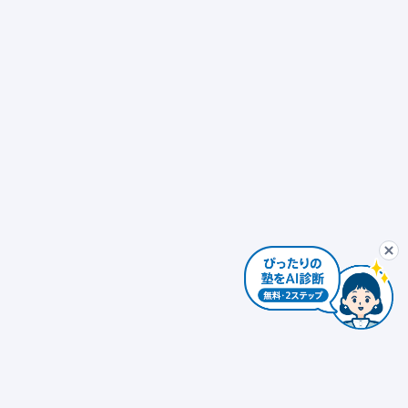
ぴったり塾診断
最初から
AIコンシェルジュ
ぴ
個別指導
発達障害対応 × 個別指導
自習室あり
ぴったり塾診断を
個別指導 × 振替可能
少人数制（10人以下）
エリアを変更する
個人情報は入力しないでください。AIの回答には誤りがある場合があります。