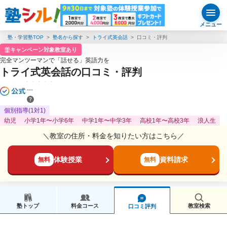
メニュー
塾・学習塾TOP
塾名から探す
トライ式英会話
口コミ・評判
キャンペーン対象教室あり
完全マンツーマンで「話せる」英語力を
トライ式英会話の口コミ・評判
---
個別指導(1対1)
幼児
小学1年〜小学6年
中学1年〜中学3年
高校1年〜高校3年
浪人生
＼教室の住所・料金を知りたい方はこちら／
体験授業
資料請求
無料
無料
塾トップ
料金コース
教室検索
口コミ評判