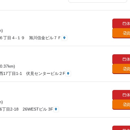
)
６丁目４-１９ 旭川信金ビル７Ｆ
37km)
17丁目1-1 伏見センタービル２F
)
目2-18 26WESTビル 3F