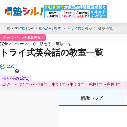
塾・学習塾TOP
塾名から探す
トライ式英会話
教室一覧
キャンペーン対象教室あり
完全マンツーマンで「話せる」英語力を
トライ式英会話の教室一覧
---
個別指導(1対1)
幼児
小学1年〜小学6年
中学1年〜中学3年
高校1年〜高校3年
塾トップ