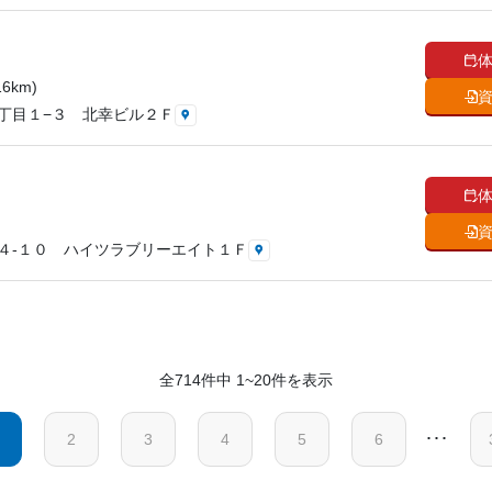
6km)
丁目１−３ 北幸ビル２Ｆ
４‐１０ ハイツラブリーエイト１Ｆ
全714件中 1~20件を表示
･･･
2
3
4
5
6