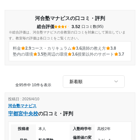
河合塾マナビスの口コミ・評判
総合評価
3.52
口コミ数(95)
※総合評価は、河合塾マナビスの全教室の口コミを対象にして算出していま
す。教室毎の評価は各口コミをご覧ください。
料金
2.9
コース・カリキュラム
3.6
講師の教え方
3.8
塾内の環境
3.5
塾周辺の環境
3.6
授業以外のサポート
3.7
全95件中 10件を表示
投稿日 : 2026/4/10
河合塾マナビス
宇都宮中央校
の口コミ・評判
投稿者
本人
入塾時学年
高校2年
偏差値の変