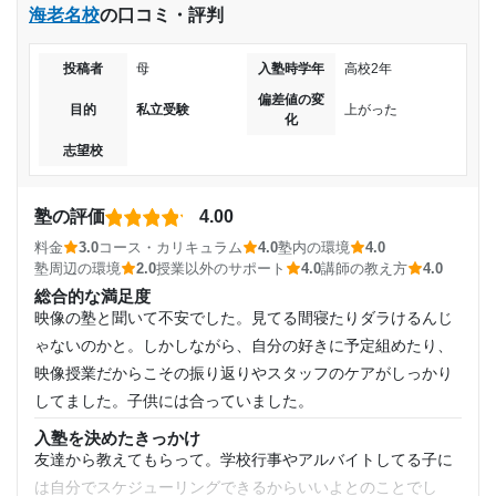
海老名校
の口コミ・評判
料金
一括で支払う講座料金は決して安くはありませんが、自習室
投稿者
母
入塾時学年
高校2年
を毎日利用でき、質の高い映像授業を何度も見返せることを
考えれば、コスパは悪くないと思います。無理な勧誘もな
偏差値の変
目的
私立受験
上がった
化
く、必要な講座だけを提案してくれました。
志望校
コース・カリキュラム
河合塾のトップ講師による映像授業は、基礎から応用まで網
羅されており、特に理系科目の解説は目から鱗が落ちるほど
塾の評価
4.00
分かりやすかったです。レベル別に細かく講座が分かれてい
料金
3.0
コース・カリキュラム
4.0
塾内の環境
4.0
るので、自分の実力に合わせた最適なプランを組むことがで
塾周辺の環境
2.0
授業以外のサポート
4.0
講師の教え方
4.0
きました。
総合的な満足度
映像の塾と聞いて不安でした。見てる間寝たりダラけるんじ
講師の教え方
大学生のアシスタントアドバイザーさんが親身になって相談
ゃないのかと。しかしながら、自分の好きに予定組めたり、
に乗ってくれました。授業後の「アドバイスタイム」では、
映像授業だからこその振り返りやスタッフのケアがしっかり
学んだ内容を自分の言葉で説明する必要があるため、理解の
してました。子供には合っていました。
定着度が格段に上がりました。
入塾を決めたきっかけ
塾内の環境
友達から教えてもらって。学校行事やアルバイトしてる子に
パーテーションで区切られたデスクは広く、周囲も集中して
は自分でスケジューリングできるからいいよとのことでし