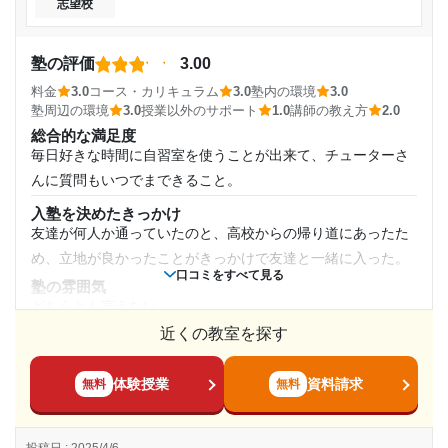
志望校
通塾頻度
講師の教え方
河合塾マナビス 関校舎の口コミをもっと見る
やはり大学生の先輩として、知識が豊富なためとても助かり
週2日
手取り足取りおしえてくれたため、ほんとうに助かった
塾の評価
3.00
塾内の環境
料金
3.0
コース・カリキュラム
3.0
塾内の環境
3.0
1日あたりの授業時間
自習室は本当に綺麗で設備が良いと感じた。他にも置き勉ボ
塾周辺の環境
3.0
授業以外のサポート
1.0
講師の教え方
2.0
ックスがあったのは非常に助かった
総合的な満足度
2時間～3時間未満
塾周辺の環境
毎日好きな時間に自習室を使うことが出来て、チューターさ
みんな真面目にやっている環境のある自習室であるため、寝
んに質問もいつでまできること。
月額料金
たらダメなどと感じれる環境であったため助かった
入塾を決めたきっかけ
授業以外のサポート
友達が何人か通っていたのと、高校からの帰り道にあったた
20,001円〜30,000円
(相談・面談、家庭学習のサポート、授業以外のコミュニケーション等)
め、立地が良かったことがきっかけで友達と一緒に入った。
やはり年齢が近いということだけあって、相談するハードル
口コミをすべて見る
目的の達成度
がとても低くきやすく相談できてよかった
塾の雰囲気
どちらとも言えない
利用詳細
達成
近くの教室を探す
料金
通塾期間
やはり授業料は高く負担が大きいものだった。もう少し下が
目的の達成理由
ったら色々なことが自由に受けられるようになるのではない
体験授業
資料請求
無料
無料
2023年12月〜2025年2月(1年3ヶ月)
かと思う。
第一志望校にも合格でき、自分のスキルも伸ばせた。他
コース・カリキュラム
入塾時の学年
にも総合型の受験を検討していたので、個性を伸ばすこ