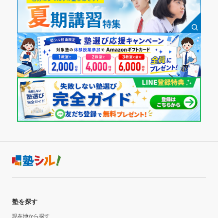
刺激になったと思っている。
週3日
授業以外のサポート
(相談・面談、家庭学習のサポート、授業以外のコミュニケーション等)
志望校についての情報をしっかりと教えていただいたので対
1日あたりの授業時間
策をスムーズに行うことが出来た
2時間～3時間未満
利用詳細
通塾期間
月額料金
2021年4月〜2023年3月(2年)
〜10,000円
入塾時の学年
目的の達成度
高校1年
達成
受講コース
目的の達成理由
通年,春期講習,夏期講習,冬期講習
国公立大学受かったから。毎日アドバイスタイムがあ
塾を探す
「、一日なにをやったのか復習して、次につながるよう
通塾頻度
なことができたから
現在地から探す