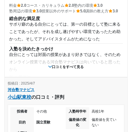
1日あたりの授業時間
静かな環境で、とても集中しやすかった。校舎も常にきれい
料金
2.0
コース・カリキュラム
2.0
塾内の環境
3.0
にしていてとても快適だった。
塾周辺の環境
3.0
授業以外のサポート
5.0
講師の教え方
3.0
4時間以上
総合的な満足度
授業以外のサポート
(相談・面談、家庭学習のサポート、授業以外のコミュニケーション等)
サボり癖のある自分にとっては、第一の目標として塾に来る
月額料金
定期的にサポートをしてくれて、とても心強かった。面談も
ことであったが、それを成し遂げやすい環境であったため助
定期的にしてくれたので、とても頼りになった。
かった。そしてアドバイスタイムがためになった
100,001円〜300,000円
利用詳細
入塾を決めたきっかけ
通塾期間
自分にとっては対面の授業があまり好きではなく、そのため
目的の達成度
オンライン授業である河合塾マナビスは向いていると思った
2022年4月〜2024年3月(2年)
口コミをすべて見る
達成
から
塾の雰囲気
入塾時の学年
目的の達成理由
やや厳しい
投稿日 : 2025/4/7
河合塾マナビス
料金
高校2年
勉強時間が確保できるようになり閉館するまで勉強をす
小山駅東校
の口コミ・評判
一講座がやはり高いため好きなのを好きなだけ取ることはで
るという習慣が身につき成績が伸びた
きないのがネックであった。でも質はいいと思った
受講コース
投稿者
その他
入塾時学年
高校1年
コース・カリキュラム
志望校と合格状況
自分に合った講座が取れるけれど少し講座が多かった気がす
偏差値の変
偏差値を見てい
通年
目的
国立受験
化
ない
る。レベル一とか話でも良いと思う
第一志望校：