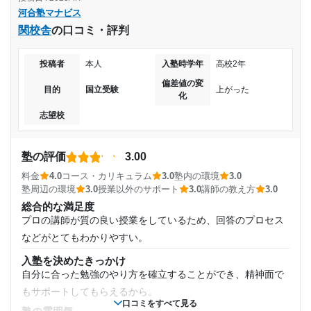
その科目をまったくわからないところから模試や受験で使え
ャンパスに合格し、楽しい大学生活を送っています。
河合塾マナビス
るレベルまでもってくことができます
2021年4月〜2024年3月(3年)
関校舎
の口コミ・評判
講師の教え方
志望校と合格状況
親切でした！生徒の関心に沿った教え方で授業に釘付けでし
入塾時の学年
投稿者
本人
入塾時学年
高校2年
た！とてもわかりやすかったです
第一志望校：
偏差値の変
第二志望校：
塾内の環境
目的
国立受験
上がった
高校1年
化
第三志望校：
合格
設備はきれいで、自習室の環境も長くいても大丈夫なくらい
志望校
整ったかんきょうでした！図書館が少しうるさいと感じるな
受講コース
河合塾マナビス 海老名校の口コミをもっと見る
らここの方がいいと思います
通年
塾周辺の環境
塾の評価
3.00
まわりのひとが同じ熱量で勉強できたのがじぶんの成長につ
料金
4.0
コース・カリキュラム
3.0
塾内の環境
3.0
通塾頻度
ながりました！集中できました
塾周辺の環境
3.0
授業以外のサポート
3.0
講師の教え方
3.0
総合的な満足度
授業以外のサポート
(相談・面談、家庭学習のサポート、授業以外のコミュニケーション等)
週5日以上
プロの講師が質の良い授業をしているため、回答のプロセス
不安なところや自分の今の勉強の仕方などを一緒に見てくれ
などがとてもわかりやすい。
て相談にのってくれました！
1日あたりの授業時間
入塾を決めたきっかけ
利用詳細
自分に合った勉強のやり方を確立することができ、精神面で
2時間～3時間未満
通塾期間
もサポートしてもらえるから。
口コミをすべて見る