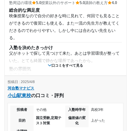
怖がってました。
塾周辺の環境
5.0
授業以外のサポート
5.0
講師の教え方
4.0
総合的な満足度
授業以外のサポート
受講コース
(相談・面談、家庭学習のサポート、授業以外のコミュニケーション等)
映像授業なので自分の好きな時に見れて、何回でも見ること
いつも子供はリラックス出来る時間だったようです。受験に
ができるので復習にも使える。また一流の先生方が教えてく
通年
向けて不安な気持ちや愚痴とか色々聞いてもらえたみたいで
ださるのでわかりやすい。しかし中には合わない先生もい
す。
る。
通塾頻度
利用詳細
入塾を決めたきっかけ
通塾期間
その他
父がネットで探して見つけて来た。あとは学習環境が整って
いた。とても綺麗で静かな場所であったから。
2024年2月〜2025年3月(1年2ヶ月)
1日あたりの授業時間
口コミをすべて見る
塾の雰囲気
とても自由
入塾時の学年
2時間～3時間未満
投稿日 : 2025/4/8
料金
河合塾マナビス
授業は他の塾に比べて少し高いと思う。しかし講習会のよう
高校2年
月額料金
小山駅東校
の口コミ・評判
に長期休みになるとお金が取られる心配がないのがいい。(河
合塾マナビスには講習会がないため。)
受講コース
20,001円〜30,000円
投稿者
その他
入塾時学年
高校3年
コース・カリキュラム
映像授業なので自分に合った授業を取ることができるのがと
国立受験,定期テ
偏差値の変
通年
目的の達成度
目的
上がった
スト対策
化
ても魅力的である。また幅広くの授業があるのでとても良