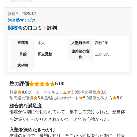
塾の雰囲気
月額料金
2024年4月〜2025年3月(1年)
やや自由
投稿日 : 2025/4/7
料金
20,001円〜30,000円
入塾時の学年
河合塾マナビス
冬期講習や夏期講習というものがないため月あたりの値段で
関校舎
の口コミ・評判
考えると非常に経済的な料金であると評価できる。
目的の達成度
高校3年
コース・カリキュラム
苦手な科目の点数だけでなく、得意な科目の点数も上がるよ
投稿者
本人
入塾時学年
高校2年
達成
受講コース
うになり、本質を理解できるようになった。
偏差値の変
目的
私立受験
上がった
化
目的の達成理由
講師の教え方
通年
分からないところの質問の回答がとてもわかりやすいためす
志望校
大学受験で第一志望はダメでしたが第二志望には受かる
ぐに苦手なところを潰せる。
通塾頻度
ことができました。東京の有名私立大学だったので嬉し
塾内の環境
塾の評価
5.00
かったです。
常に心地の良い室温で外の気温にとらわれることなく、勉強
週1日
料金
4.0
コース・カリキュラム
3.0
塾内の環境
3.0
に集中出来る空調システムがある。
塾周辺の環境
5.0
授業以外のサポート
5.0
講師の教え方
5.0
志望校と合格状況
1日あたりの授業時間
塾周辺の環境
総合的な満足度
静かな自習室があり効率よく勉強を進めることが出来るだけ
部屋が個別に仕切られていて、集中して受けられた。塾自体
第一志望校：
3時間～4時間未満
でなく、受験生を 安心させるような休憩室がある。
も対策がしっかりとされていて、とても心強かった。
第二志望校：
合格
授業以外のサポート
入塾を決めたきっかけ
河合塾マナビス 宇都宮中央校の口コミをもっと見る
月額料金
(相談・面談、家庭学習のサポート、授業以外のコミュニケーション等)
友達の紹介で、最初は知り、そこから面接をした際に、対策
併願の仕方など勉強面意外のサポートもしてくれるため、出