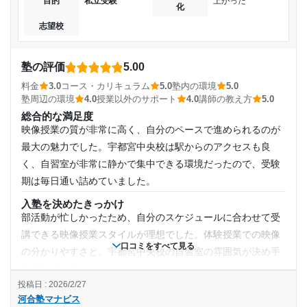
目的
私立受験
上がった
化
志望校
塾の評価
5.00
料金
3.0
コース・カリキュラム
5.0
塾内の環境
5.0
塾周辺の環境
4.0
授業以外のサポート
4.0
講師の教え方
5.0
総合的な満足度
映像授業の質が非常に高く、自分のペースで進められるのが
最大の魅力でした。宇都宮中央校は駅からのアクセスも良
く、自習室が非常に静かで集中できる環境だったので、受験
期は毎日通い詰めていました。
入塾を決めたきっかけ
部活動が忙しかったため、自分のスケジュールに合わせて受
講できる映像授業スタイルが理想でした。体験授業での映像
口コミをすべて見る
の分かりやすさと、宇都宮中央校の自習室の雰囲気が決め手
になりました。
投稿日 : 2026/2/27
塾の雰囲気
河合塾マナビス
とても自由