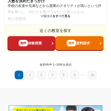
入塾を決めたきっかけ
月額料金
あって、少し勉強のリズムが整わなかった時があるから。
学校の友達や兄弟などから授業のクオリティが高いという評
授業以外のサポート
判を耳にし、ぜひとも受けてみたいと思ったから。
20,001円〜30,000円
(相談・面談、家庭学習のサポート、授業以外のコミュニケーション等)
口コミをすべて見る
質問対応をしてくれたから。楽しく教えてくれて、自分の身
塾の雰囲気
やや自由
目的の達成度
になったから。相談にも、あるていど対応してくれたから。
近くの教室を探す
料金
利用詳細
決して安くないが、駿台などに比べたら安く、テキストや授
達成
通塾期間
業の質も引けを取らないので悪くないと思う。
体験授業
資料請求
無料
無料
目的の達成理由
コース・カリキュラム
2023年8月〜2025年3月(1年8ヶ月)
名前は名大医進ではあるが名大に特化した授業ではなく、医
目指していた国立大学に入学することができ、楽しい大
学部であればどこでも良いような印象を受けた
入塾時の学年
学生活ライフを送ることが出来ている
全95件中 1~10件を表示
講師の教え方
生徒のつまづきやすいところを把握しており、その点を重点
高校3年
志望校と合格状況
1
2
3
4
5
6
･･･
10
的に解説していただけるのが助かった
塾内の環境
受講コース
第一志望校：
合格
自習室のエアコンの温度調節がいまいちだと思うことは多か
河合塾マナビス 小山駅東校の口コミをもっと見る
ったが、なんだかんだ使った
夏期講習
塾周辺の環境
通塾頻度
周りも大学に合格するために熱心に勉強する人が多く、良い