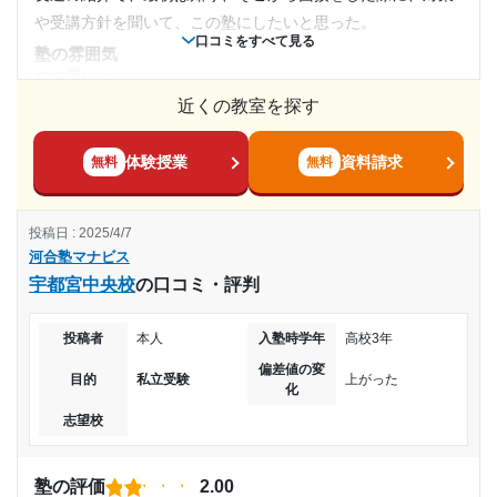
や受講方針を聞いて、この塾にしたいと思った。
願のミスや滑り止めの確保ができる。
10,001円〜20,000円
口コミをすべて見る
塾の雰囲気
利用詳細
やや厳しい
目的の達成度
通塾期間
近くの教室を探す
料金
適性な金額で良いと思った。もう少し安くしてくれると、お
達成
2024年2月〜2025年3月(1年2ヶ月)
財布にも安いた感じた。だが、クーポンがあったり割引があ
体験授業
資料請求
無料
無料
目的の達成理由
ったり、ありがたかった。
入塾時の学年
コース・カリキュラム
目標としていた前期の国公立大学に、前期で合格するこ
投稿日 : 2025/4/7
自分の適性なコースにしてくれて、授業もわかりやすかっ
高校2年
とができました！勉強週間もつけることができました
河合塾マナビス
た。細かい説明やミスをしやすいところなどわかりやすく解
宇都宮中央校
の口コミ・評判
説、対策をしてくれてよかった。
受講コース
志望校と合格状況
講師の教え方
投稿者
本人
入塾時学年
高校3年
通年
わかりやすく、生徒に寄り添ってくれた。他にも定期的に面
第一志望校：
合格
偏差値の変
談があり、生徒の進捗状況を把握してくれた。
目的
私立受験
上がった
化
河合塾マナビス 小山駅東校の口コミをもっと見る
通塾頻度
塾内の環境
志望校
設備は整っていて、過去問も沢山揃っていて、とても助かっ
週5日以上
た。先輩達の受験エピソードも豊富でとても助かった。
塾周辺の環境
塾の評価
2.00