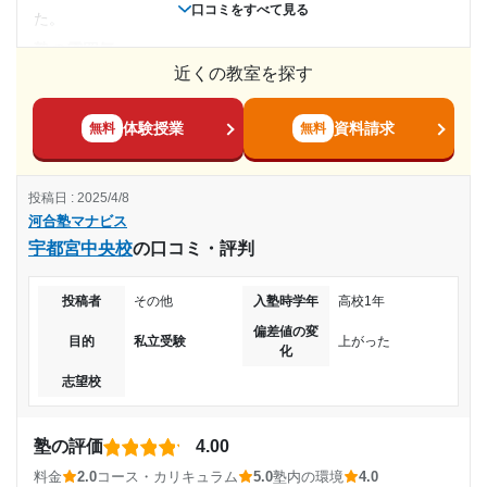
口コミをすべて見る
いる生徒ばかりなので、家で勉強するより何倍も捗りまし
た。
た。宇都宮中央校は清掃も行き届いていて非常に清潔です。
塾の雰囲気
塾周辺の環境
やや自由
近くの教室を探す
とくにかもなし不可もなしだと思います。 わたしの自宅から
料金
歩いて数分だったので楽に通塾できました。
高いか安いかわからない。けれど、安いとは言えないと思い
体験授業
資料請求
無料
無料
授業以外のサポート
ます。でもそれなりに成果が出たので満足しています。
(相談・面談、家庭学習のサポート、授業以外のコミュニケーション等)
コース・カリキュラム
模試の結果が悪かった時も、アドバイザーさんが一緒に原因
投稿日 : 2025/4/8
受験にそったコースでした。毎回これからはこの授業を取っ
を分析し、学習計画を修正してくれました。精神論だけでな
河合塾マナビス
た方が良いなど、アドバイスもらいました。
く、具体的な受講ペースの調整などを提案してくれたのが心
宇都宮中央校
の口コミ・評判
講師の教え方
強かったです。
映像でしたが、好きな講師や授業が多かったようです。苦手
利用詳細
投稿者
その他
入塾時学年
高校1年
だった教科がのびたので、マナビスのおかげです。
通塾期間
偏差値の変
塾内の環境
目的
私立受験
上がった
化
綺麗でした。設備もよかったと思います。ただ、駐輪場や駐
2024年12月〜2026年3月(1年4ヶ月)
志望校
車場が無いのは困りました。
塾周辺の環境
入塾時の学年
夜は暗いし人寂しいビルでした。外は人通り少ない道だし、
塾の評価
4.00
女の子の親御さんは不安だったと思います。もちろん本人も
料金
2.0
コース・カリキュラム
5.0
塾内の環境
4.0
高校2年