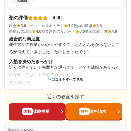
志望校
い。
通塾頻度
達成
講師の教え方
その他
一流の先生方が教えてくださるのでとてもわかりやすい。ま
目的の達成理由
塾の評価
4.00
た質問は高学歴な大学生のアルバイトが教えてくれるのでと
料金
3.0
コース・カリキュラム
3.0
塾内の環境
3.0
1日あたりの授業時間
志望校に合格したため、通塾目的は達成できました。
てもいい。しかしアドバイスタイムというものがあるがそれ
塾周辺の環境
4.0
授業以外のサポート
3.0
講師の教え方
4.0
また、自宅だと集中できないため、良い環境でした。
がいらないと思う。
総合的な満足度
2時間～3時間未満
先生方がの授業がわかりやすくて、どんどん分からないとこ
塾内の環境
志望校と合格状況
校舎は綺麗になっていて、自習スペースも広く綺麗なので特
ろが消えていきました！たのしかったです！
月額料金
に不満はない。ウォーターサーバーがあれば文句はない。
入塾を決めたきっかけ
第一志望校：
合格
塾周辺の環境
近くに住んでいる先輩方が通ってて、とても成績があがった
40,001円〜50,000円
河合塾マナビス 宇都宮中央校の口コミをもっと見る
周りもレベルの高い人が来ているのでとても刺激になる。他
のを聞いてはいるのを決めました！
校の知り合いもできたりしたのでとても良かった。
口コミをすべて見る
目的の達成度
塾の雰囲気
授業以外のサポート
やや自由
(相談・面談、家庭学習のサポート、授業以外のコミュニケーション等)
達成
近くの教室を探す
料金
社員の人が1人1人のために受験直前に受験までの計画表みた
組み方次第ですが、自習室をメインで使うようにすればかな
いなものを作ってくれるのでそれがとても役に立っていた。
目的の達成理由
り抑えられると思います！高くなってもコースは価値がある
体験授業
資料請求
面談も年に数回あったのでいろいろ話し合えた。
無料
無料
と思います
利用詳細
志望校はマーチの大学でした。偏差値はかなり低かった
コース・カリキュラム
のですが、お陰でマーチの大学で田舎ではなく都内のキ
通塾期間
投稿日 : 2025/4/7