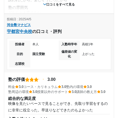
誘われたから。楽しそうだったから
目的の達成度
口コミをすべて見る
塾の雰囲気
2022年4月〜2025年3月(3年)
達成
どちらとも言えない
投稿日 : 2025/4/5
料金
入塾時の学年
目的の達成理由
河合塾マナビス
親があまり言ってこなかったから。とても、リーズナブルな
宇都宮中央校
の口コミ・評判
もので安いのに、しっかりと先生たちが対応してくれたか
高校1年
アドバイザーが親身になって助けてくれたため、自分の
ら。
目標としてた大学には届かなかったものの悔いのない結
投稿者
本人
入塾時学年
高校1年
コース・カリキュラム
受講コース
果に終わってよかった。
めっちゃ良くなったわけではないから。偏差値が爆上がりし
偏差値の変
目的
国立受験
上がった
化
たわけではないから。映像授業だと、寝てしまうことがあっ
通年
志望校と合格状況
志望校
たから。
通塾頻度
講師の教え方
第一志望校：
あまり良くないから。頭良くないには、あまりいい対応、力
第二志望校：
合格
塾の評価
3.00
第三志望校：
合格
週3日
を入れた対応がなかったから
料金
3.0
コース・カリキュラム
3.0
塾内の環境
3.0
塾内の環境
河合塾マナビス 宇都宮中央校の口コミをもっと見る
塾周辺の環境
3.0
授業以外のサポート
3.0
講師の教え方
3.0
1日あたりの授業時間
もっと綺麗にして欲しい。窓とか、蜘蛛の巣が多くありモチ
総合的な満足度
ベーションが上がらなかった時があるから
映像を見たいペースで見ることができ、先取り学習をするの
1時間～2時間未満
塾周辺の環境
に非常に役立った。早送りなどできたのもよかった
うるさい人が多かった。勉強に集中できる日とできない日が