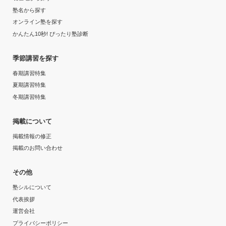
塾名から探す
週3日
志望校と合格状況
オンライン塾を探す
かんたん10秒! ぴったり塾診断
1日あたりの授業時間
第一志望校：
第二志望校：
合格
季節講習を探す
1時間～2時間未満
第三志望校：
合格
春期講習特集
河合塾マナビス 小山駅東校の口コミをもっと見る
月額料金
夏期講習特集
冬期講習特集
40,001円〜50,000円
掲載について
目的の達成度
掲載情報の修正
掲載のお問い合わせ
達成
その他
目的の達成理由
塾シルについて
代表挨拶
第1志望には受からなかったが、目標としていた医学部
運営会社
に合格することができ、本格的に医師をめざすことがで
きたから。
プライバシーポリシー