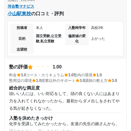
投稿日 : 2025/4/6
夏期講習など色々あって年末も集中講義などがあり色々参加
ともできた。
河合塾マナビス
することが出来た。自分に合ったものが見つけられてよかっ
高校3年
小山駅東校
の口コミ・評判
た。
志望校と合格状況
受講コース
講師の教え方
投稿者
本人
入塾時学年
高校3年
とてもわかりやすかったが、わかんない子に対する対応が完
第一志望校：
合格
国立受験,公立受
偏差値の変
通年
璧ではなく、次に次に進んでしまうイメージがあった。
目的
上がった
河合塾マナビス 関校舎の口コミをもっと見る
験,私立受験
化
塾内の環境
志望校
通塾頻度
階段が大変だった。少し汚い部分も目立ったが、勉強する分
にはそれ程影響しなかったため別に良い。
週3日
塾周辺の環境
塾の評価
1.00
近くにコンビニと大きな駅があり、抜け出して買い物をする
料金
3.0
コース・カリキュラム
3.0
塾内の環境
1.0
1日あたりの授業時間
ことができたのが良かった。高校から近いため帰りやすいと
塾周辺の環境
1.0
授業以外のサポート
3.0
講師の教え方
3.0
ころも良かった。
総合的な満足度
1時間未満
頭いい人には、いい対応をして、頭の良くない人にはあまり
授業以外のサポート
(相談・面談、家庭学習のサポート、授業以外のコミュニケーション等)
力を入れてくれなかったから。最初からダメ出しをされてや
月額料金
面談は少しアツが強く言いたいことを言えない状況も多くあ
る気が起きなくなった。
った。チューターさんたちは優しく質問も聞きやすかった。
20,001円〜30,000円
入塾を決めたきっかけ
利用詳細
化学を受講してみたかったから。友達の先生の娘さんから、
通塾期間