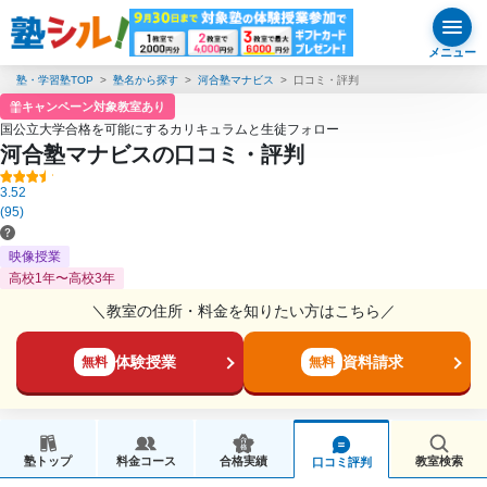
メニュー
塾・学習塾TOP
塾名から探す
河合塾マナビス
口コミ・評判
キャンペーン対象教室あり
国公立大学合格を可能にするカリキュラムと生徒フォロー
河合塾マナビスの口コミ・評判
3.52
(95)
映像授業
高校1年〜高校3年
＼教室の住所・料金を知りたい方はこちら／
体験授業
資料請求
無料
無料
塾トップ
料金コース
合格実績
教室検索
口コミ評判