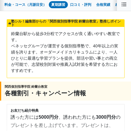
料金・コース（月謝目安）
夏期講習
口コミ・評判
合格実績
感染症対
塾シル！編集部からの「関西個別指導学院 鈴蘭台教室」塾推しポイン
ト
鈴蘭台駅から徒歩3分程でアクセスが良く通いやすい教室で
す。
ベネッセグループが運営する個別指導塾で、40年以上の実
績を誇ります。オーダーメイドカリキュラムにより、一人
ひとりに最適な学習プランを提供。部活や習い事との両立
が可能で、志望校別対策や推薦入試対策を希望する方にお
すすめです。
関西個別指導学院 鈴蘭台教室
各種割引・キャンペーン情報
お友だち紹介特典
誘った方には
5000円分
、誘われた方にも
3000円分
の
プレゼントを差し上げています。プレゼントは、