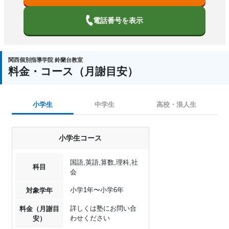
電話番号を表示
関西個別指導学院 鈴蘭台教室
料金・コース（月謝目安）
小学生
中学生
高校・浪人生
小学生コース
国語,英語,算数,理科,社
科目
会
小学1年〜小学6年
対象学年
詳しくは塾にお問い合
料金（月謝目
わせください
安）