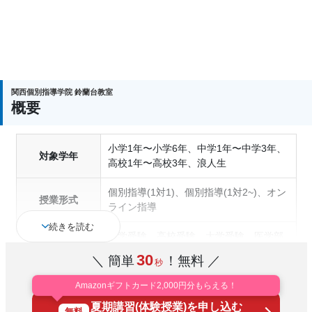
関西個別指導学院 鈴蘭台教室
概要
小学1年〜小学6年、中学1年〜中学3年、
対象学年
高校1年〜高校3年、浪人生
個別指導(1対1)、個別指導(1対2~)、オン
授業形式
ライン指導
続きを読む
中学受験、高校受験、大学受験、医学部
受験、授業・定期テスト対策、内申点対
30
＼ 簡単
！無料 ／
秒
策、学習習慣の定着、総合型選抜(旧AO)
対策、推薦入試対策、学校別特化対策、
Amazonギフトカード2,000円分もらえる！
通塾の目的
国公立大対策、私大対策、共通テスト対
夏期講習(体験授業)を申し込む
策、英検(英語検定)対策、漢検(漢字検定)
無料