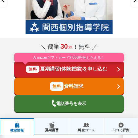
30
＼ 簡単
！無料 ／
秒
Amazonギフトカード2,000円分もらえる！
夏期講習(体験授業)を申し込む
無料
資料請求
電話番号を表示
夏期講習
料金コース
口コミ評判
教室情報