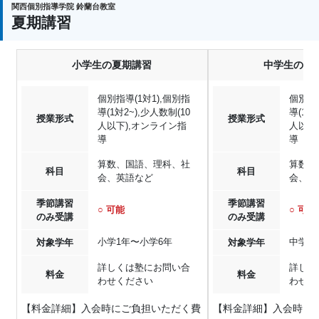
関西個別指導学院 鈴蘭台教室
夏期講習
小学生の夏期講習
中学生の夏
個別指導(1対1),個別指
個別指導
導(1対2~),少人数制(10
導(1対
授業形式
授業形式
人以下),オンライン指
人以下
導
導
算数、国語、理科、社
算数、
科目
科目
会、英語など
会、英
季節講習
季節講習
○ 可能
○ 可能
のみ受講
のみ受講
小学1年〜小学6年
中学1
対象学年
対象学年
詳しくは塾にお問い合
詳しく
料金
料金
わせください
わせく
【料金詳細】入会時にご負担いただく費
【料金詳細】入会時に