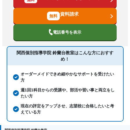
対策、数学特化対策、その他科目別特化
対策
資料請求
中高一貫校生に対応、特待生・奨学金制
度あり、不登校生に対応、オンライン対
電話番号を表示
塾の特徴
応、1科目から受講可能、季節講習のみ
の受講可、発達障害・学習障害の子ども
に対応、自習室あり
関西個別指導学院 鈴蘭台教室は
こんな方におすす
め！
国語、現代文、古典（古文・漢文）、算
数、数学、理科、物理、化学、生物、地
科目
学、社会、倫理、日本史、世界史、歴史
オーダーメイドできめ細やかなサポートを受けたい
総合、政治経済、地理、英語、情報、小
方
論文
週1回1科目からの受講や、部活や習い事と両立をし
たい方
現在の評定をアップさせ、志望校に合格したいと考
えている方