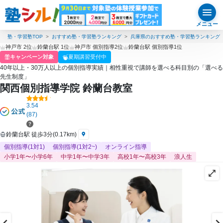
メニュー
塾・学習塾TOP
おすすめ塾・学習塾ランキング
兵庫県のおすすめ塾・学習塾ランキング
神戸市 2位
鈴蘭台駅 1位
神戸市 個別指導2位
鈴蘭台駅 個別指導1位
キャンペーン対象
夏期講習受付中
40年以上・30万人以上の個別指導実績｜相性重視で講師を選べる科目別の「選べる
先生制度」
関西個別指導学院 鈴蘭台教室
3.54
(87)
鈴蘭台駅 徒歩3分(0.17km)
個別指導(1対1)
個別指導(1対2~)
オンライン指導
小学1年〜小学6年
中学1年〜中学3年
高校1年〜高校3年
浪人生