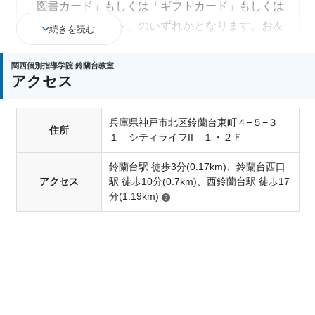
「図書カード」もしくは「ギフトカード」もしくは
「電子マネーギフト」のいずれかとなります。お友
続きを読む
だちのご入塾後約3週間～1ヵ月で、それぞれのご自
宅に郵送でプレゼントをお送りしております。
関西個別指導学院 鈴蘭台教室
アクセス
きょうだい紹介特典
通塾中のお子さまには
5000円分
、新しくご入塾され
兵庫県神戸市北区鈴蘭台東町４−５−３
住所
たきょうだいの方にも
3000円分（合計8000円分）
の
１ シティライフII １・２Ｆ
プレゼントを差し上げております。プレゼントは、
鈴蘭台駅 徒歩3分(0.17km)、鈴蘭台西口
「図書カード」もしくは「ギフトカード」もしくは
アクセス
駅 徒歩10分(0.7km)、西鈴蘭台駅 徒歩17
「電子マネーギフト」のいずれかとなります。
分(1.19km)