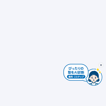
ぴったり塾診断
最初から
AIコンシェルジュ
ぴ
個別指導
発達障害対応 × 個別指導
自習室あり
ぴったり塾診断を
個別指導 × 振替可能
少人数制（10人以下）
エリアを変更する
個人情報は入力しないでください。AIの回答には誤りがある場合があります。