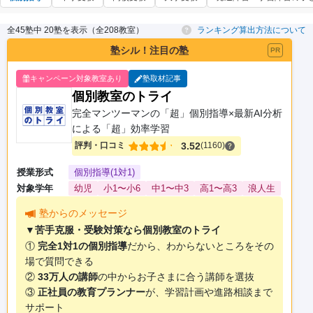
全45塾中 20塾を表示（全208教室）
ランキング算出方法について
塾シル！注目の塾
PR
キャンペーン対象教室あり
塾取材記事
個別教室のトライ
完全マンツーマンの「超」個別指導×最新AI分析
による「超」効率学習
評判・口コミ
3.52
(1160)
授業形式
個別指導(1対1)
対象学年
幼児
小1〜小6
中1〜中3
高1〜高3
浪人生
塾からのメッセージ
▼苦手克服・受験対策なら個別教室のトライ
①
完全1対1の個別指導
だから、わからないところをその
場で質問できる
②
33万人の講師
の中からお子さまに合う講師を選抜
③
正社員の教育プランナー
が、学習計画や進路相談まで
サポート