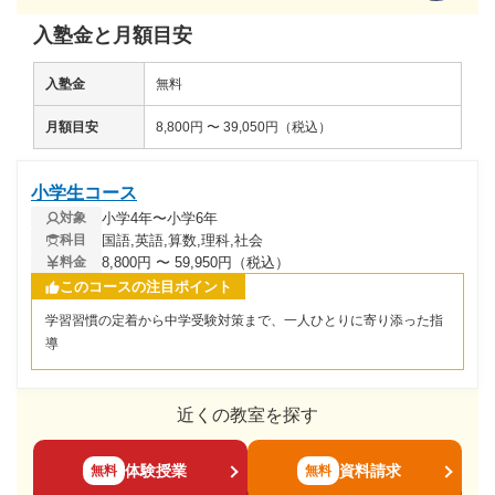
入塾金と月額目安
入塾金
無料
月額目安
8,800円 〜 39,050円（税込）
小学生コース
小学4年〜小学6年
対象
国語,英語,算数,理科,社会
科目
8,800円 〜 59,950円（税込）
料金
このコースの注目ポイント
学習習慣の定着から中学受験対策まで、一人ひとりに寄り添った指
導
近くの教室を探す
体験授業
資料請求
無料
無料