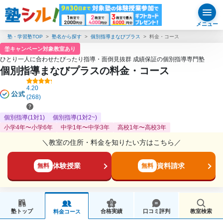
メニュー
塾・学習塾TOP
塾名から探す
個別指導まなびプラス
料金・コース
キャンペーン対象教室あり
ひとり一人に合わせたぴったり指導・面倒見抜群 成績保証の個別指導専門塾
個別指導まなびプラスの料金・コース
4.20
(268)
個別指導(1対1)
個別指導(1対2~)
小学4年〜小学6年
中学1年〜中学3年
高校1年〜高校3年
＼教室の住所・料金を知りたい方はこちら／
体験授業
資料請求
無料
無料
塾トップ
合格実績
口コミ評判
教室検索
料金コース