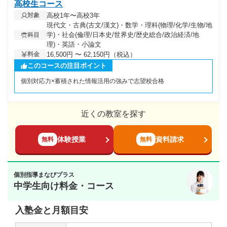
高校生コース
高校1年〜高校3年
対象
現代文・古典(古文/漢文)・数学・理科(物理/化学/生物/地
学)・社会(倫理/日本史/世界史/歴史総合/政治経済/地
科目
理)・英語・小論文
16,500円 〜 62,150円（税込）
料金
このコースの注目ポイント
個別対応力×蓄積された情報活用の強みで志望校合格
近くの教室を探す
体験授業
資料請求
無料
無料
個別指導まなびプラス
中学生向け料金・コース
入塾金と月額目安