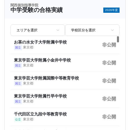
関西個別指導学院
埼玉県立浦和東高等学校
中学受験の合格実績
東京外国語大学
非公開
2026年度
非公開
埼玉県
公立
東京都
国立
さいたま市立浦和南高等学校
東京慈恵会医科大学
非公開
非公開
埼玉県
公立
東京都
私立
お茶の水女子大学附属中学校
埼玉県立大宮工業高等学校
非公開
横浜国立大学
非公開
非公開
東京都
国立
埼玉県
公立
神奈川県
国立
東京学芸大学附属小金井中学校
埼玉県立大宮光陵高等学校
非公開
奈良県立医科大学
非公開
非公開
東京都
国立
埼玉県
公立
奈良県
公立
東京学芸大学附属国際中等教育学校
埼玉県立大宮南高等学校
非公開
九州大学
非公開
非公開
東京都
国立
埼玉県
公立
福岡県
国立
東京学芸大学附属竹早中学校
埼玉県立大宮武蔵野高等学校
非公開
学習院大学
非公開
非公開
東京都
国立
埼玉県
公立
東京都
私立
千代田区立九段中等教育学校
埼玉県立桶川高等学校
非公開
順天堂大学
非公開
非公開
東京都
公立
埼玉県
公立
東京都
私立