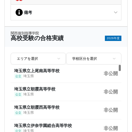
非公開
京都府
私立
備考
神戸大学
非公開
兵庫県
国立
関西個別指導学院
東北大学
高校受験の合格実績
非公開
2026年度
宮城県
国立
千葉大学
非公開
千葉県
国立
埼玉県立上尾南高等学校
お茶の水女子大学
非公開
非公開
埼玉県
公立
東京都
国立
埼玉県立朝霞高等学校
中央大学
非公開
非公開
埼玉県
公立
東京都
私立
埼玉県立朝霞西高等学校
立教大学
非公開
非公開
埼玉県
公立
東京都
私立
埼玉県立伊奈学園総合高等学校
立命館大学
非公開
非公開
埼玉県
公立