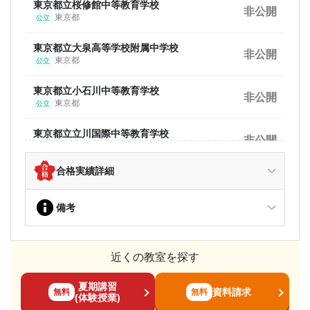
東京都立桜修館中等教育学校
埼玉県立春日部高等学校
非公開
大阪公立大学
非公開
非公開
東京都
公立
埼玉県
公立
大阪府
公立
東京都立大泉高等学校附属中学校
埼玉県立春日部工業高等学校
非公開
関西学院大学
非公開
非公開
東京都
公立
埼玉県
公立
兵庫県
私立
東京都立小石川中等教育学校
埼玉県立春日部女子高等学校
非公開
旭川医科大学
非公開
非公開
東京都
公立
埼玉県
公立
北海道
国立
東京都立立川国際中等教育学校
埼玉県立春日部東高等学校
非公開
東北医科薬科大学
非公開
非公開
東京都
公立
埼玉県
公立
宮城県
私立
合格実績詳細
東京都立白鴎高等学校附属中学校
埼玉県立川口高等学校
非公開
国際医療福祉大学
非公開
非公開
東京都
公立
埼玉県
公立
栃木県
私立
備考
青山学院中等部
埼玉県立川口北高等学校
非公開
昭和大学
非公開
非公開
東京都
私立
埼玉県
公立
東京都
私立
近くの教室を探す
麻布中学校
埼玉県立川口工業高等学校
非公開
東邦大学
非公開
非公開
東京都
私立
埼玉県
公立
東京都
私立
夏期講習
資料請求
無料
無料
(体験授業)
足立学園中学校
川口市立高等学校