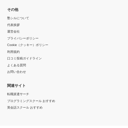
神田女学園中学校
埼玉県立芸術総合高等学校
その他
非公開
秋田大学
非公開
非公開
東京都
私立
埼玉県
公立
秋田県
国立
塾シルについて
代表挨拶
学習院女子中等科
埼玉県立越ケ谷高等学校
非公開
埼玉医科大学
非公開
非公開
東京都
私立
運営会社
埼玉県
公立
埼玉県
私立
プライバシーポリシー
北豊島中学校
埼玉県立越谷北高等学校
Cookie（クッキー）ポリシー
非公開
東京医科大学
非公開
非公開
東京都
私立
埼玉県
公立
東京都
私立
利用規約
口コミ投稿ガイドライン
吉祥女子中学校
埼玉県立越谷総合技術高等学校
非公開
東京理科大学
非公開
よくある質問
非公開
東京都
私立
埼玉県
公立
東京都
私立
お問い合わせ
共栄学園中学校
埼玉県立越谷西高等学校
非公開
帝京大学
非公開
非公開
東京都
私立
埼玉県
関連サイト
公立
東京都
私立
転職派遣サーチ
共立女子中学校
埼玉県立越谷東高等学校
非公開
杏林大学
非公開
プログラミングスクール おすすめ
非公開
東京都
私立
埼玉県
公立
東京都
私立
英会話スクール おすすめ
共立女子第二中学校
埼玉県立越谷南高等学校
非公開
藤田医科大学
非公開
非公開
東京都
私立
埼玉県
公立
愛知県
私立