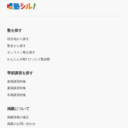
埼玉県
公立
愛知県
私立
大妻中学校
埼玉県立川越南高等学校
非公開
愛知医科大学
非公開
非公開
東京都
私立
埼玉県
公立
愛知県
私立
大妻多摩中学校
塾を探す
埼玉県立北本高等学校
非公開
三重大学
非公開
非公開
東京都
私立
埼玉県
公立
三重県
国立
現在地から探す
塾名から探す
大妻中野中学校
埼玉県立久喜高等学校
非公開
大阪医科薬科大学
非公開
非公開
東京都
オンライン塾を探す
私立
埼玉県
公立
大阪府
私立
かんたん10秒! ぴったり塾診断
海城中学校
埼玉県立久喜工業高等学校
非公開
関西医科大学
非公開
非公開
東京都
私立
埼玉県
公立
季節講習を探す
大阪府
私立
春期講習特集
開智日本橋学園中学校
埼玉県立久喜北陽高等学校
非公開
山口大学
非公開
非公開
東京都
夏期講習特集
私立
埼玉県
公立
山口県
国立
冬期講習特集
かえつ有明中学校
埼玉県立熊谷女子高等学校
非公開
鹿児島大学
非公開
非公開
東京都
私立
埼玉県
公立
鹿児島県
掲載について
国立
掲載情報の修正
川村中学校
埼玉県立栗橋北彩高等学校
非公開
岩手医科大学
非公開
非公開
東京都
私立
掲載のお問い合わせ
埼玉県
公立
岩手県
私立