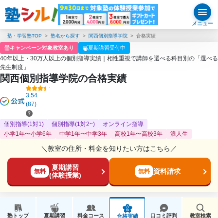
メニュー
塾・学習塾TOP
塾名から探す
関西個別指導学院
合格実績
キャンペーン対象教室あり
夏期講習受付中
40年以上・30万人以上の個別指導実績｜相性重視で講師を選べる科目別の「選べる
先生制度」
関西個別指導学院の合格実績
3.54
(87)
個別指導(1対1)
個別指導(1対2~)
オンライン指導
小学1年〜小学6年
中学1年〜中学3年
高校1年〜高校3年
浪人生
＼教室の住所・料金を知りたい方はこちら／
夏期講習
資料請求
無料
無料
(体験授業)
塾トップ
夏期講習
料金コース
口コミ評判
教室検索
合格実績