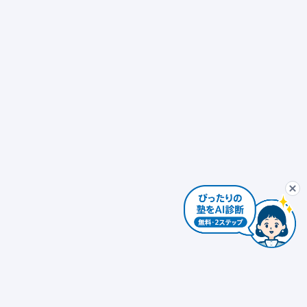
ぴったり塾診断
最初から
AIコンシェルジュ
ぴ
個別指導
発達障害対応 × 個別指導
自習室あり
ぴったり塾診断を
個別指導 × 振替可能
少人数制（10人以下）
エリアを変更する
個人情報は入力しないでください。AIの回答には誤りがある場合があります。