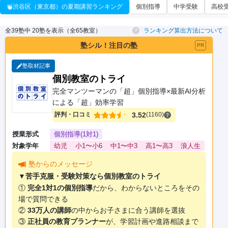
渋谷区（東京都）の夏期講習ランキング
個別指導
中学受験
高校
全39塾中 20塾を表示（全65教室）
ランキング算出方法について
塾シル！注目の塾
PR
塾取材記事
個別教室のトライ
完全マンツーマンの「超」個別指導×最新AI分析
による「超」効率学習
評判・口コミ
3.52
(1160)
授業形式
個別指導(1対1)
対象学年
幼児
小1〜小6
中1〜中3
高1〜高3
浪人生
塾からのメッセージ
▼苦手克服・受験対策なら個別教室のトライ
①
完全1対1の個別指導
だから、わからないところをその
場で質問できる
②
33万人の講師
の中からお子さまに合う講師を選抜
③
正社員の教育プランナー
が、学習計画や進路相談まで