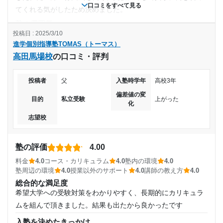
口コミをすべて見る
てくれる気がしたため決めました。
目的の達成度
2022年11月〜2023年3月(5ヶ月)
塾の雰囲気
未達成
やや自由
投稿日 : 2025/3/10
入塾時の学年
進学個別指導塾TOMAS（トーマス）
料金
目的の達成理由
高田馬場校
の口コミ・評判
環境などが充実している分、料金に関しては他の集団塾の数
高校3年
倍程度となっていて、高いです。
学力に伸び悩み、その時に教えてくれていた先生は良か
投稿者
父
入塾時学年
高校3年
コース・カリキュラム
受講コース
ったが、結果を出さないと先生悲しむよなどの言葉を受
個別塾ということもあり、生徒一人一人にあったスタイルで
偏差値の変
けてプレッシャーに感じた。
目的
私立受験
上がった
化
コースが組まれる為、とても満足できます。
冬期講習
志望校
講師の教え方
志望校と合格状況
生徒に合ったスタイルと速度で授業が進んでいくため、置い
通塾頻度
てかれるなどといったことがなく、また、理解できるまで何
---
塾の評価
4.00
週2日
度も教えてくださいました。
料金
4.0
コース・カリキュラム
4.0
塾内の環境
4.0
進学個別指導塾TOMAS（トーマス） 北浦和校の口コミをもっと見る
塾内の環境
塾周辺の環境
4.0
授業以外のサポート
4.0
講師の教え方
4.0
1日あたりの授業時間
設備に関しては他のどの塾よりも綺麗で充実していると思い
総合的な満足度
ます。自由にのびのびと勉強することができます。
希望大学への受験対策をわかりやすく、長期的にカリキュラ
2時間～3時間未満
塾周辺の環境
ムを組んで頂きました。結果も出たから良かったです
個室ブースだけではなく、自習室も用意されている為、授業
入塾を決めたきっかけ