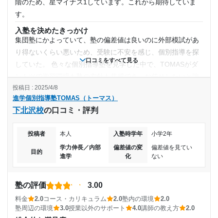
階のため、星マイナス1しています。これから期待していま
す。
入塾を決めたきっかけ
集団塾にかよっていて、塾の偏差値は良いのに外部模試があ
り得ないくらい悪いため、受験に不安を感じ、個別指導を探
口コミをすべて見る
していた。 色々な個別指導塾を見学した中で、TOMASがダ
ントツで学習環境も塾の方針も共感でき、お任せしたいと強
投稿日 : 2025/4/8
く思いました。
進学個別指導塾TOMAS（トーマス）
塾の雰囲気
下北沢校
の口コミ・評判
とても自由
料金
投稿者
本人
入塾時学年
小学2年
もう1教科増やしたいが、高いので悩みます。他の個別指導の
1.5倍の料金ですが、完全1対1や学習環境など総合で考える
学力伸長／内部
偏差値の変
偏差値を見てい
目的
進学
化
ない
と、妥当な金額ではないでしょうか。
コース・カリキュラム
スーパーエッセンシャルコースがない校舎てすが、エッセン
塾の評価
3.00
シャルコースで充分だと思います。無理に季節講習や合宿参
料金
2.0
コース・カリキュラム
2.0
塾内の環境
2.0
加は勧めてこないので、集団塾との両立がやりやすいです。
塾周辺の環境
3.0
授業以外のサポート
4.0
講師の教え方
2.0