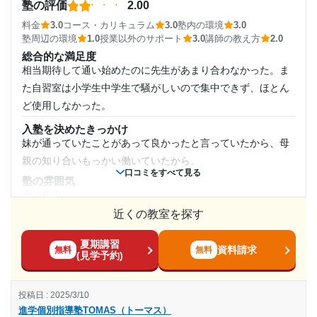
第二志望校：
合格
塾の評価
2.00
通年
けではなく、ノルマがあるため進度に応じた宿題ではなくノ
第三志望校：
料金
3.0
コース・カリキュラム
3.0
塾内の環境
3.0
ルマに応じたものが出され、分からないことが多い。
通塾頻度
塾周辺の環境
1.0
授業以外のサポート
3.0
講師の教え方
2.0
進学個別指導塾TOMAS（トーマス） 池袋本部校の口コミをもっと見
る
塾内の環境
総合的な満足度
ウォーターサーバー、中の空間の白さなどが相まって綺麗に
相当期待して通い始めたのに先生があまり合わなかった。ま
週3日
見えるから。そして駅に近いこと、エレベーターがあること
た自習室は小学生中学生で騒がしいので集中できず、ほとん
なども理由である。
1日あたりの授業時間
ど使用しなかった。
塾周辺の環境
入塾を決めたきっかけ
1時間～2時間未満
ウォーターサーバーやソファーなどがあり、休憩したりリラ
妹が通っていたことがあって良かったと言っていたから、母
ックスするには最適な環境だと考える。
親の知り合いもっかい働いていたから。
月額料金
口コミをすべて見る
授業以外のサポート
塾の雰囲気
(相談・面談、家庭学習のサポート、授業以外のコミュニケーション等)
やや自由
個別の面談を組むという話をされてから数ヶ月経たないとそ
10,001円〜20,000円
近くの教室を探す
料金
れを実現することが出来なかったから。
この塾は料金の8割を自ら負担したので僕としてはかなりきつ
目的の達成度
利用詳細
夏期講習
かった。しかし完全マンツーマンスタイルで講師によって金
資料請求
無料
無料
(見学予約)
通塾期間
額が違う点が良いと思う。
達成
コース・カリキュラム
2019年6月〜2020年3月(10ヶ月)
投稿日 : 2025/3/10
コースなどは特になかった。講師によって教え方、進め方が
目的の達成理由
進学個別指導塾TOMAS（トーマス）
違うのでそこ時分で選ぶというスタイルであった。