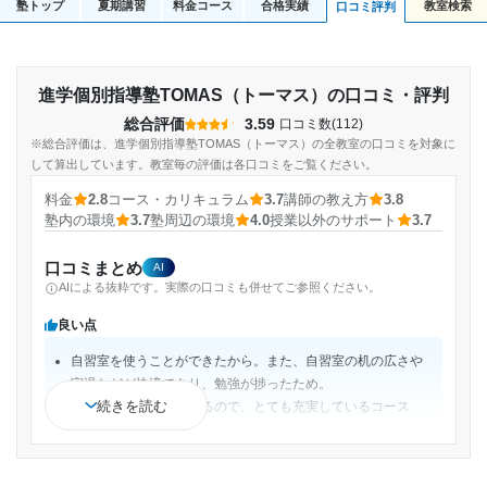
塾トップ
夏期講習
料金コース
合格実績
教室検索
口コミ評判
進学個別指導塾TOMAS（トーマス）の口コミ・評判
総合評価
3.59
口コミ数(112)
※総合評価は、進学個別指導塾TOMAS（トーマス）の全教室の口コミを対象に
して算出しています。教室毎の評価は各口コミをご覧ください。
料金
2.8
コース・カリキュラム
3.7
講師の教え方
3.8
塾内の環境
3.7
塾周辺の環境
4.0
授業以外のサポート
3.7
口コミまとめ
AI
AIによる抜粋です。実際の口コミも併せてご参照ください。
良い点
自習室を使うことができたから。また、自習室の机の広さや
室温などが快適であり、勉強が捗ったため。
続きを読む
マンツーマンで行われるので、とても充実しているコース
も、柔軟に組むことができる
一対一の完全個別指導なので、一人ひとりの目標、学力に合
わせたカリキュラムを作成してもらえます。自分の決めた目