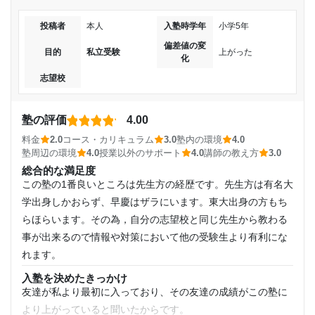
入塾時の学年
ち。
月額料金
投稿者
本人
入塾時学年
小学5年
コース・カリキュラム
小学2年
1人1人の目標に合わせてコースは設定されている。医学部専
偏差値の変
目的
私立受験
上がった
40,001円〜50,000円
化
門コースなども充実していたと思う。
受講コース
志望校
講師の教え方
目的の達成度
先生が私の学習状況に応じて分かりやすく教えてくださった
通年
から。 また質問対応や添削も丁寧にしてくださった。とても
未達成
塾の評価
4.00
ありがたかったです。
通塾頻度
料金
2.0
コース・カリキュラム
3.0
塾内の環境
4.0
塾内の環境
目的の達成理由
塾周辺の環境
4.0
授業以外のサポート
4.0
講師の教え方
3.0
池袋校舎はTOMAS本部のビルにあり、清掃などもしっかりさ
週3日
総合的な満足度
れているため非常に綺麗。1階にはレストランもあり設備は充
まだ入塾したてで偏差値が上がった合格率が上がったと
この塾の1番良いところは先生方の経歴です。先生方は有名大
いう具体的な結果が出ていないため。
1日あたりの授業時間
実している。
学出身しかおらず、早慶はザラにいます。東大出身の方もち
塾周辺の環境
らほらいます。その為，自分の志望校と同じ先生から教わる
志望校と合格状況
1時間未満
校舎は綺麗だが、自習室は周りの声がとても聞こえるためイ
事が出来るので情報や対策において他の受験生より有利にな
ヤホンや耳栓をしないと集中しにくい。
れます。
第一志望校：
月額料金
授業以外のサポート
入塾を決めたきっかけ
(相談・面談、家庭学習のサポート、授業以外のコミュニケーション等)
進学個別指導塾TOMAS（トーマス） 船橋校の口コミをもっと見る
友達が私より最初に入っており、その友達の成績がこの塾に
普通。 特に面談などはないがたまに校舎から電話がかかって
40,001円〜50,000円
より上がっていると聞いたからです。
くる。サポートはしっかりしてくれる方だと思う。