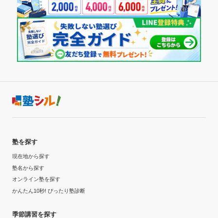
(相談・面談、家庭学習のサポート、授業以外のコミュニケーション等)
授業の進度や自分の理解度に応じて宿題の量や内容を決めて
1日あたりの授業時間
くれるため、授業がない日にも何をすれば良いか戸惑うこと
が少なくなった。
1時間未満
利用詳細
月額料金
通塾期間
20,001円〜30,000円
2022年11月〜2022年12月(2ヶ月)
目的の達成度
入塾時の学年
未達成
高校1年
塾を探す
目的の達成理由
受講コース
現在地から探す
塾名から探す
編入試験の合格を目指しているため、まだ目的を達成し
冬期講習
オンライン塾を探す
ていない。成績は上位を維持しているが、塾のおかげな
かんたん10秒! ぴったり塾診断
のかはっきりとわからない。
通塾頻度
季節講習を探す
志望校と合格状況