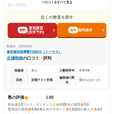
口コミをすべて見る
目的の達成度
塾の雰囲気
利用詳細
どちらとも言えない
通塾期間
達成
近くの教室を探す
料金
個別指導とゆう事もあり他の塾よりは高いです。しかし、先
2024年9月〜2025年2月(6ヶ月)
目的の達成理由
夏期講習
生方のクオリティを考慮するとこのくらいの値段が妥当だと
資料請求
無料
無料
(見学予約)
思われます
入塾時の学年
入塾当初の通塾目的であった、立教女学院高等学校への
コース・カリキュラム
内部進学が無事決まったため、達成されたと言えます。
投稿日 : 2025/3/31
コースは生徒それぞれのニーズに合わせたものがあります。
浪人生
進学個別指導塾TOMAS（トーマス）
内部進学の人にも小学校から大学受験の人にもコースは用意
志望校と合格状況
北浦和校
の口コミ・評判
されています
受講コース
講師の教え方
---
投稿者
本人
入塾時学年
中学2年
通年
教師によって当たり外れがあります。また質問をしに講師室
進学個別指導塾TOMAS（トーマス） 下北沢校の口コミをもっと見る
偏差値の変
に行ってもその教科の先生がいない事が多いです。
目的
定期テスト対策
変わらなかった
化
通塾頻度
塾内の環境
校舎内はとても綺麗です。 空調も調整されてるため、勉強も
週3日
しやすいです。また、消毒もしっかりされておりコロナなど
塾の評価
1.00
の感染病対策もしっかりとしています
料金
1.0
コース・カリキュラム
4.0
塾内の環境
5.0
1日あたりの授業時間
塾周辺の環境
4.0
授業以外のサポート
1.0
講師の教え方
4.0
塾周辺の環境