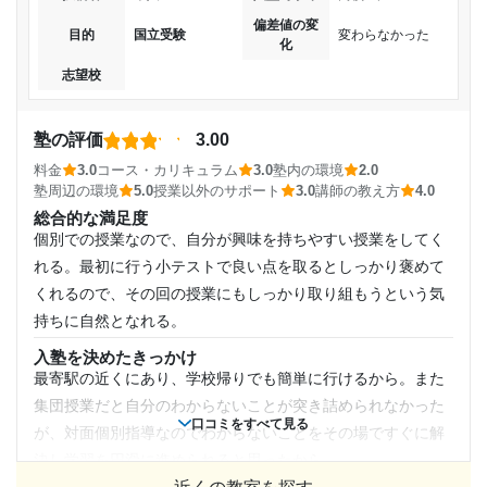
通塾頻度
るため、安心して受験することもできます。
る。
偏差値の変
目的
国立受験
変わらなかった
化
週4日
コース・カリキュラム
志望校と合格状況
志望校
1科目だけの受講なので割高な感じがある。そのぶん効果を期
待している。テキスト代は含まれているのは良いと思う。
1日あたりの授業時間
第一志望校：
合格
講師の教え方
第二志望校：
塾の評価
3.00
2時間～3時間未満
成績が上がっている実感を感じていないため。特に子供も嫌
第三志望校：
料金
3.0
コース・カリキュラム
3.0
塾内の環境
2.0
がっていないため、継続して通っている。公開模試などでど
塾周辺の環境
5.0
授業以外のサポート
3.0
講師の教え方
4.0
進学個別指導塾TOMAS（トーマス） 南大沢校の口コミをもっと見る
月額料金
の程度学力が身についているのか確認できれば、また評価も
総合的な満足度
変わるのではないかと思っている。
個別での授業なので、自分が興味を持ちやすい授業をしてく
50,001円〜100,000円
れる。最初に行う小テストで良い点を取るとしっかり褒めて
塾内の環境
設備は綺麗なほうだと思うが、時々黒板周りが汚いままのこ
くれるので、その回の授業にもしっかり取り組もうという気
目的の達成度
とがあるのが気になる。子供は気にならないようなので良い
持ちに自然となれる。
と思う。
達成
入塾を決めたきっかけ
塾周辺の環境
最寄駅の近くにあり、学校帰りでも簡単に行けるから。また
駅から近いので通いやすいと感じている。繁華街が近いので
目的の達成理由
集団授業だと自分のわからないことが突き詰められなかった
子供だけで通わせるのは不安に感じる。
口コミをすべて見る
が、対面個別指導なのでわからないことをその場ですぐに解
授業以外のサポート
志望大学に合格できました。今、何を重点的に勉強しな
決し学習を円滑に進められると思ったから。
(相談・面談、家庭学習のサポート、授業以外のコミュニケーション等)
くてはいけないかを、わかりやすくリードしてくれた