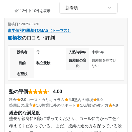
標に、無駄なく突き進んでいけるので、とても効率的だった
と思います。
全112件中 10件を表示
悩み事や雑談を通じて自分の気持ちを整理することができる
から。受付や担当の教員と話して進路や趣味について話し合
投稿日 : 2025/11/20
った。
進学個別指導塾TOMAS（トーマス）
改善してほしい点
船橋校
の口コミ・評判
高い。沢山授業のコマ数を取らせる。外れの先生に当たると
投稿者
母
入塾時学年
小学5年
一回一万円の授業が本当に無駄で終わる。
とても高い。一回の授業の密度を高くしないと学びにならな
偏差値の変
偏差値を見てい
目的
私立受験
いと思う。先生のランクごとによって値段も違うので考え
化
ない
所。
志望校
定期テストや、模試の点数を定期的に提出して、改善点を洗
い出していた。授業外では、特に手厚いサポートはされてい
ない。
塾の評価
4.00
料金
2.0
コース・カリキュラム
4.0
塾内の環境
5.0
塾周辺の環境
5.0
授業以外のサポート
5.0
講師の教え方
4.0
総合的な満足度
塾長が親身に相談に乗ってくださり、ゴールに向かって色々
考えてくださっている。 まだ、授業の進め方を探っている段