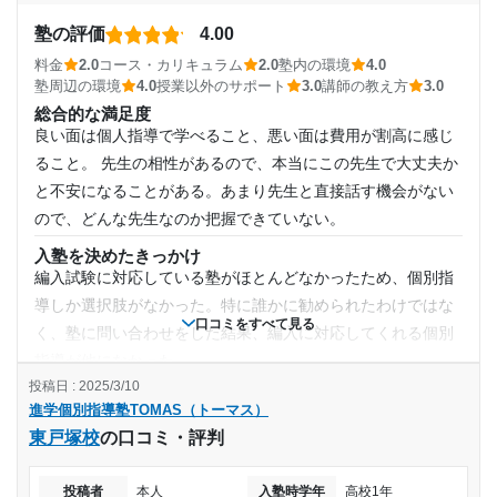
通塾頻度
なじみのある最寄り駅なので安心出来た。
る
塾の評価
4.00
授業以外のサポート
(相談・面談、家庭学習のサポート、授業以外のコミュニケーション等)
週2日
料金
2.0
コース・カリキュラム
2.0
塾内の環境
4.0
よく電話がきてましたが親切丁寧な事に感心しました。金銭
塾周辺の環境
4.0
授業以外のサポート
3.0
講師の教え方
3.0
面しか自分は知らないが、本人はおおむね満足していまし
1日あたりの授業時間
総合的な満足度
た。
良い面は個人指導で学べること、悪い面は費用が割高に感じ
1時間～2時間未満
利用詳細
ること。 先生の相性があるので、本当にこの先生で大丈夫か
と不安になることがある。あまり先生と直接話す機会がない
通塾期間
月額料金
ので、どんな先生なのか把握できていない。
2023年7月〜2024年2月(8ヶ月)
入塾を決めたきっかけ
20,001円〜30,000円
編入試験に対応している塾がほとんどなかったため、個別指
入塾時の学年
導しか選択肢がなかった。特に誰かに勧められたわけではな
目的の達成度
口コミをすべて見る
く、塾に問い合わせをした結果、編入に対応してくれる個別
高校3年
指導が他になかった。
達成
投稿日 : 2025/3/10
塾の雰囲気
受講コース
進学個別指導塾TOMAS（トーマス）
やや自由
目的の達成理由
東戸塚校
の口コミ・評判
料金
通年
先生方が受験までサポートしてくれたため、目標を達成
時間を考えると割高に感じている。先生も固定にすると振替
することができました。また、面談なども行なってくれ
投稿者
本人
入塾時学年
高校1年
が大変なので、用事があっても安易に変更できず不便に感じ