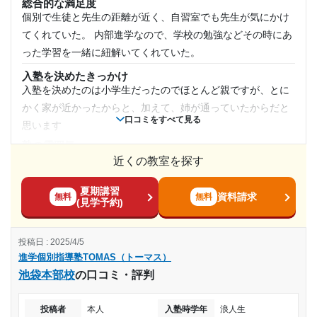
総合的な満足度
講師の教え方
個別で生徒と先生の距離が近く、自習室でも先生が気にかけ
まだよくわかりません。子どもはとても分かりやすいと言っ
てくれていた。 内部進学なので、学校の勉強などその時にあ
ています。1対1は相性がとても大切だと思います。少しでも
った学習を一緒に紐解いてくれていた。
合わないと感じたら別の講師にしてくださると言ってくださ
って、とても気が楽になりました。今のところ講師の変更は
入塾を決めたきっかけ
考えていません。
入塾を決めたのは小学生だったのでほとんど親ですが、とに
かく家が近かったからと、加えて、姉が通っていたからだと
塾内の環境
口コミをすべて見る
授業部屋も個室でホワイトボード付き、自習室も静かで集中
思います
できます。ウォーターサーバーもあります。
塾の雰囲気
やや厳しい
塾周辺の環境
近くの教室を探す
通塾に便利な環境です。駅前で明るく人通りも多いため、夜
料金
夏期講習
になっても安心です。塾の入っているビルはキレイです。
普通の塾に比べて、トーマスは料金はかなり高い方だと思
資料請求
無料
無料
(見学予約)
う。ただ、個別だから仕方ないとは思います。
授業以外のサポート
(相談・面談、家庭学習のサポート、授業以外のコミュニケーション等)
コース・カリキュラム
面談は希望すればいつでも受け付けてくれます。メールで質
投稿日 : 2025/4/5
通年コースだったが、プログラムは良かったと思う。ただ、
問をすれば、すぐに塾長から返信をいただけました。集団塾
進学個別指導塾TOMAS（トーマス）
ダラダラと学校の学習を行なっていたイメージではあった。
では、面談するためにかなり待たなくてはなりません。母の
池袋本部校
の口コミ・評判
講師の教え方
メンタルも支えてくれそうです。
ほとんどが大学生の教師のため、本気で人を変えたいと思っ
利用詳細
投稿者
本人
入塾時学年
浪人生
ていた人は少ない印象。 あとは一人40代ぐらいの教師がいつ