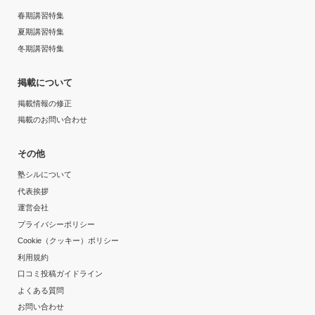
週1日
春期講習特集
第一志望校：
夏期講習特集
1日あたりの授業時間
第二志望校：
冬期講習特集
第三志望校：
1時間～2時間未満
進学個別指導塾TOMAS（トーマス） 府中校の口コミをもっと見る
掲載について
月額料金
掲載情報の修正
掲載のお問い合わせ
10,001円〜20,000円
その他
目的の達成度
塾シルについて
代表挨拶
達成
運営会社
プライバシーポリシー
目的の達成理由
Cookie（クッキー）ポリシー
利用規約
苦手分野である三角関数を克服するために通ったが、多
口コミ投稿ガイドライン
くの応用問題をしっかりその場で解くことで深い理解を
よくある質問
得、最後には苦手意識がなくなっていたから。
お問い合わせ