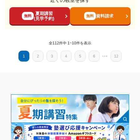
近くの教室を探す
時々面談があるのでサポートがあるけれども、宿題の量につ
塾の雰囲気
どちらとも言えない
いて伝えても忘れていたりするのであまり信用できないと感
志望校と合格状況
夏期講習
料金
資料請求
じることがある。
無料
無料
(見学予約)
個別授業にしては高くないと思うが、長期間通うことを考え
利用詳細
第一志望校：
合格
るとそれは難しいと思うから。
第二志望校：
合格
通塾期間
コース・カリキュラム
第三志望校：
合格
全112件中 1~10件を表示
対面で自分のやりたい範囲を自分のペースでできる授業とい
2024年4月〜通塾中 (投稿日時点)
進学個別指導塾TOMAS（トーマス） 高田馬場校の口コミをもっと見
うのが、私の性格にあっていたから。
る
1
2
3
4
5
6
･･･
12
講師の教え方
入塾時の学年
私がわかっていなさそうな時はしっかりと丁寧に基礎に戻っ
て教えてくれるから。また、よくしてしまう計算ミスの傾向
小学2年
や対策といった細かい箇所まで見てくれたから。
塾内の環境
受講コース
隣の部屋との距離が近く、授業中に他の人の授業が聞こえて
きて、集中できないことが多かったから。
通年
塾周辺の環境
通塾頻度
駅に近いため、学校の帰りに寄って勉強をするという無駄が
生まれにくい場所にあったため。
週1日
授業以外のサポート