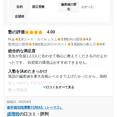
通塾期間
偏差値の変
も生徒に怒鳴っており、その怒鳴り声がよく3階で響いていた
目的
国立受験
上がった
化
のを覚えています。
2025年9月〜通塾中 (投稿日時点)
志望校
塾内の環境
自習室で半分仕切ってグループ授業をやっていたりもしたの
入塾時の学年
で、静かな集中できる自習室はなかった
塾の評価
4.00
塾周辺の環境
料金
2.0
コース・カリキュラム
3.0
塾内の環境
4.0
小学5年
塾を出て坂を降りた場所にコンビニがある。そして下北沢駅
塾周辺の環境
3.0
授業以外のサポート
3.0
講師の教え方
4.0
からも近いため、周囲環境は整っていると思います
総合的な満足度
受講コース
先生が生徒1人1人に合わせて熱心に教えてくださるのがよか
授業以外のサポート
(相談・面談、家庭学習のサポート、授業以外のコミュニケーション等)
ったです。 自習室の環境はおすすめできません。
通年
自習室利用だけでも、入り口が講師室のような場所にあるの
入塾を決めたきっかけ
で、行き帰りに必ず誰かと話し、常にコミュニケーションは
英語の偏差値を東大合格レベルまで上げたかったから。添削
通塾頻度
取れていた印象でした。
をしっかりしてもらいたかったから。
利用詳細
口コミをすべて見る
週1日
塾の雰囲気
通塾期間
やや自由
1日あたりの授業時間
投稿日 : 2025/4/3
料金
2017年以前〜2019年3月(1年以上)
進学個別指導塾TOMAS（トーマス）
個別指導なので仕方ないとは思うが、やはり料金は高め。特
1時間～2時間未満
成増校
の口コミ・評判
に大学受験で難関校を目指す場合だと料金は高くなりなりが