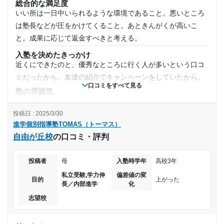
総合的な満足度
地下鉄成増駅の出口からとても近く、周辺に飲食店も多い為
3時間～4時間未満
いい所は一日中いられるような環境であること。悪いところ
利便性は高いです。1日中塾にいる時でもいつでも外にお昼ご
は塾長などが圧をかけてくること。あときんがくが高いこ
飯を食べにいけます
月額料金
と。成果に応じて返金すべきと考える。
授業以外のサポート
(相談・面談、家庭学習のサポート、授業以外のコミュニケーション等)
入塾を決めたきっかけ
40,001円〜50,000円
授業以外に積極的にコミュニケーションを取ろうとしてくれ
近くにできたのと、優秀なところに行く人が多いという口コ
る先生だったので受験期のストレス解消にとても役立ちまし
ミだったから。友達の紹介でキャンペーンをしていたから。
目的の達成度
た
口コミをすべて見る
塾の雰囲気
利用詳細
とても厳しい
達成
通塾期間
投稿日 : 2025/3/30
料金
進学個別指導塾TOMAS（トーマス）
目的の達成理由
成績に応じた料金だとは考えられないほど高く、家計に歪み
2018年12月〜2025年3月(6年4ヶ月)
自由が丘校
の口コミ・評判
が生じるほどだった。そして塾を辞める時にドブに捨てたと
第1志望の大学(医学部医学科)に合格することができた
言われるようなことがある。親に
ため。苦手だった英語も克服して得点源の科目にするこ
入塾時の学年
投稿者
母
入塾時学年
高校3年
コース・カリキュラム
とまでできた。
コースは通塾だったが、毎週行くことが苦になるようなこと
私立受験,学力伸
偏差値の変
目的
上がった
小学5年
長／内部進学
化
はあまりなかった。しかしそれと成績が上がるかは別だっ
志望校と合格状況
志望校
た。
受講コース
講師の教え方
第一志望校：
合格
塾講師の教え方は美味かったと思うが、宿題が頭が悪い人向