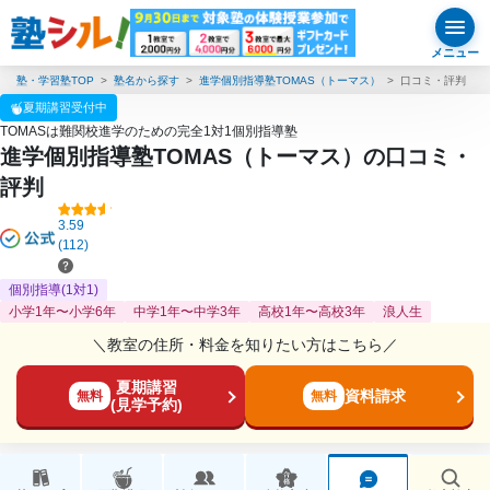
メニュー
塾・学習塾TOP
塾名から探す
進学個別指導塾TOMAS（トーマス）
口コミ・評判
夏期講習受付中
TOMASは難関校進学のための完全1対1個別指導塾
進学個別指導塾TOMAS（トーマス）の口コミ・
評判
3.59
(112)
個別指導(1対1)
小学1年〜小学6年
中学1年〜中学3年
高校1年〜高校3年
浪人生
＼教室の住所・料金を知りたい方はこちら／
夏期講習
資料請求
無料
無料
(見学予約)