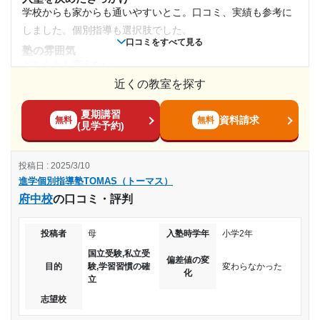
月額料金
外でも勉強をすることができます。また、面談室もありま
学校からも家からも通いやすいとこ。口コミ、実績も参考に
す。
しました。個別指導も選択肢でした。
40,001円〜50,000円
口コミをすべて見る
授業以外のサポート
塾の雰囲気
(相談・面談、家庭学習のサポート、授業以外のコミュニケーション等)
どちらとも言えない
目的の達成度
何か不安なことなどがあった場合は、面談室で先生と一対一
近くの教室を探す
料金
で面談をすることができる為、安心できます。
金額が妥当かどうかは正直分かりかねますが、結果、合格し
達成
利用詳細
夏期講習
たし、コマの調整も柔軟に出来た
資料請求
無料
無料
(見学予約)
通塾期間
目的の達成理由
コース・カリキュラム
とにかく結果が出たから良かった。第4希望まで受けるのは驚
2021年6月〜2022年3月(10ヶ月)
満足出来る大学に合格することが出来たから。しかしな
投稿日 : 2025/3/10
きましたが、現在の受験傾向を的確に教えていただいた
がらこの塾で対策した大学に合格したわけではないの
進学個別指導塾TOMAS（トーマス）
講師の教え方
入塾時の学年
で、その点は悔しい。
府中校
の口コミ・評判
学生のアルバイト講師もいると聞いて不安が有ったが、結
果、親しみやすく、それもよかったみたいです
中学3年
志望校と合格状況
投稿者
母
入塾時学年
小学2年
塾内の環境
国立受験,私立受
個別指導塾を本人も希望していたのでよかった。自習室も有
受講コース
第一志望校：
偏差値の変
目的
験,学習習慣の確
変わらなかった
り、清潔で良い環境だと思いました
化
第二志望校：
立
第三志望校：
合格
通年
塾周辺の環境
志望校
駅から近い。駅からの導線も暗い道を一切通らない。自分も
進学個別指導塾TOMAS（トーマス） 自由が丘校の口コミをもっと見