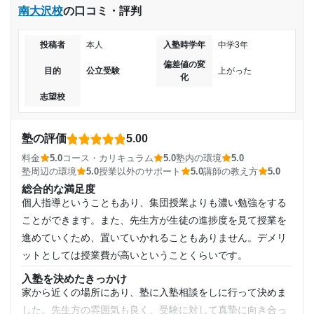
入塾時の学年
南大沢校
の口コミ・評判
通塾目的であった小学校から高校への内部進学と慶應義
講師の教え方
塾大学合格を達成する事ができました。
話の通じない人がいた。聞いたことと違うことしか解説され
中学2年
投稿者
本人
入塾時学年
中学3年
ず受験期で追い詰められていたのもあってか、イライラする
志望校と合格状況
偏差値の変
ことが多々あった。
受講コース
目的
公立受験
上がった
化
塾内の環境
第一志望校：
合格
志望校
空調が常に効いていたのは良かった。しかしながら勉強を教
通年
第二志望校：
合格
えてもらうブースは少し小さかったのでもう少し広いとあり
第三志望校：
合格
通塾頻度
がたい。
塾の評価
5.00
進学個別指導塾TOMAS（トーマス） 成増校の口コミをもっと見る
塾周辺の環境
料金
5.0
コース・カリキュラム
5.0
塾内の環境
5.0
週1日
自習室は小学生中学生ばかりで騒がしいので授業のコマ以外
塾周辺の環境
5.0
授業以外のサポート
5.0
講師の教え方
5.0
はメインで通っていた四谷学院をずっと使っていた。
総合的な満足度
1日あたりの授業時間
個人指導ということもあり、集団授業よりも濃い勉強をする
授業以外のサポート
(相談・面談、家庭学習のサポート、授業以外のコミュニケーション等)
ことができます。また、先生方が生徒の進捗度を見て授業を
親身になって聞いてくれていた。悪くはなかった。受験が近
1時間～2時間未満
進めていくため、置いていかれることもありません。デメリ
づきます相当不安になっていた時だったのでそう感じたのか
ットとしては授業費が高いということくらいです。
月額料金
もしれない。
入塾を決めたきっかけ
利用詳細
家から近くの場所にあり、塾に入塾相談をしに行って決めま
10,001円〜20,000円
通塾期間
した。先生方の雰囲気も良く、受験に対して真摯に向き合っ