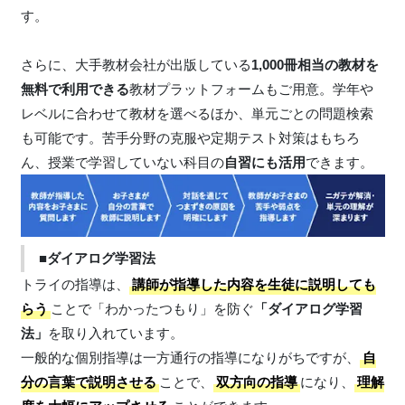
す。
さらに、大手教材会社が出版している
1,000冊相当の教材を
無料で利用できる
教材プラットフォームもご用意。学年や
レベルに合わせて教材を選べるほか、単元ごとの問題検索
も可能です。苦手分野の克服や定期テスト対策はもちろ
ん、授業で学習していない科目の
自習にも活用
できます。
■ダイアログ学習法
トライの指導は、
講師が指導した内容を生徒に説明しても
らう
ことで「わかったつもり」を防ぐ
「ダイアログ学習
法」
を取り入れています。
一般的な個別指導は一方通行の指導になりがちですが、
自
分の言葉で説明させる
ことで、
双方向の指導
になり、
理解