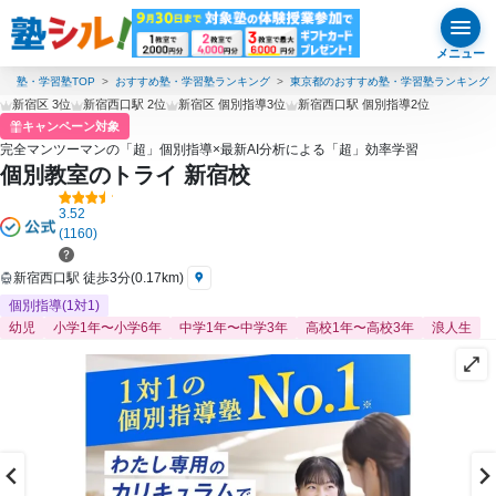
メニュー
塾・学習塾TOP
おすすめ塾・学習塾ランキング
東京都のおすすめ塾・学習塾ランキング
新宿区 3位
新宿西口駅 2位
新宿区 個別指導3位
新宿西口駅 個別指導2位
キャンペーン対象
完全マンツーマンの「超」個別指導×最新AI分析による「超」効率学習
個別教室のトライ 新宿校
3.52
(1160)
新宿西口駅 徒歩3分(0.17km)
個別指導(1対1)
幼児
小学1年〜小学6年
中学1年〜中学3年
高校1年〜高校3年
浪人生