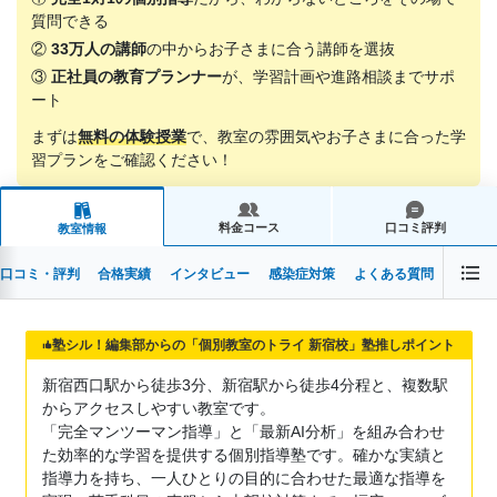
質問できる
②
33万人の講師
の中からお子さまに合う講師を選抜
③
正社員の教育プランナー
が、学習計画や進路相談までサポ
ート
まずは
無料の体験授業
で、教室の雰囲気やお子さまに合った学
習プランをご確認ください！
料金コース
口コミ評判
教室情報
口コミ・評判
合格実績
インタビュー
感染症対策
よくある質問
塾シル！編集部からの「個別教室のトライ 新宿校」塾推しポイント
新宿西口駅から徒歩3分、新宿駅から徒歩4分程と、複数駅
からアクセスしやすい教室です。
「完全マンツーマン指導」と「最新AI分析」を組み合わせ
た効率的な学習を提供する個別指導塾です。確かな実績と
指導力を持ち、一人ひとりの目的に合わせた最適な指導を