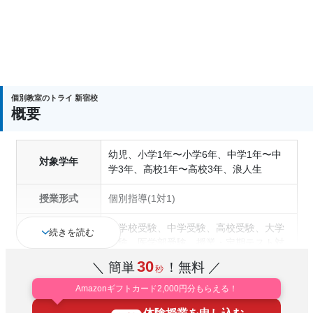
個別教室のトライ 新宿校
概要
幼児、小学1年〜小学6年、中学1年〜中
対象学年
学3年、高校1年〜高校3年、浪人生
授業形式
個別指導(1対1)
小学校受験、中学受験、高校受験、大学
続きを読む
受験、医学部受験、授業・定期テスト対
策、内申点対策、学習習慣の定着、総合
30
＼ 簡単
！無料 ／
秒
型選抜(旧AO)対策、推薦入試対策、学校
通塾の目的
別特化対策、国公立大対策、私大対策、
Amazonギフトカード2,000円分もらえる！
共通テスト対策、英検(英語検定)対策、