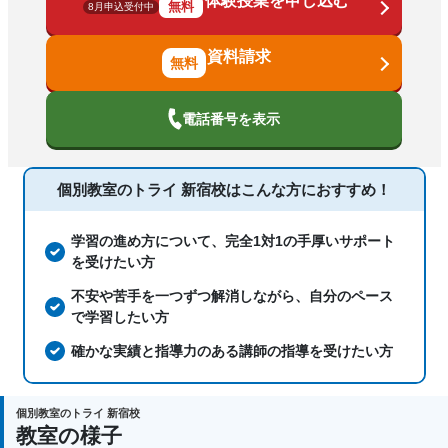
体験授業を申し込む
漢検(漢字検定)対策、数学特化対策、英
無料
8月申込受付中
語・英会話特化対策、その他科目別特化
対策
資料請求
中高一貫校生に対応、授業の振替可能、
不登校生に対応、学習にPC・タブレット
電話番号を表示
を利用、オンライン対応、1科目から受
塾の特徴
講可能、季節講習のみの受講可、発達障
害・学習障害の子どもに対応、自習室あ
個別教室のトライ 新宿校は
こんな方におすすめ！
り
国語、現代文、古典（古文・漢文）、算
学習の進め方について、完全1対1の手厚いサポート
数、数学、理科、物理、化学、生物、地
を受けたい方
科目
学、社会、倫理、日本史、世界史、歴史
不安や苦手を一つずつ解消しながら、自分のペース
総合、政治経済、地理、英語、英会話、
で学習したい方
情報、小論文
確かな実績と指導力のある講師の指導を受けたい方
個別教室のトライ 新宿校
教室の様子