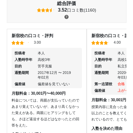
総合評価
3.52
口コミ数(1160)
新宿校の口コミ・評判
新宿校の口コミ・評判
3.00
4.00
投稿者
本人
投稿者
本人
入塾時学年
高校3年
入塾時学年
高校1年
目的
苦手克服
目的
私立受験
通塾期間
2017年12月 〜 2019
通塾期間
2020年0
年02月
年03月
偏差値
偏差値を見ていない
第一志望校
合格
偏差値
上がった
月額料金：30,001円〜40,000円
月額料金：30,001円〜40
料金については、両親が支払っていたので
あまり覚えていないが、あまり高くなかっ
授業内容に見合った金額
た覚えがある。両親にヒアリングをして
以上のことを教えてくれ
も、さほど逼迫するほどはなかったとの回
れているので、とてもい
答をえた。
入塾を決めた理由