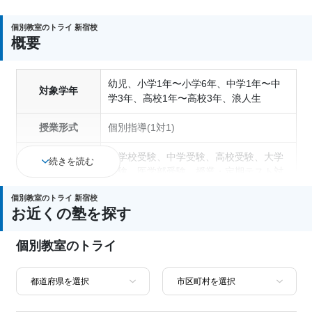
個別教室のトライ 新宿校
概要
幼児、小学1年〜小学6年、中学1年〜中
対象学年
学3年、高校1年〜高校3年、浪人生
授業形式
個別指導(1対1)
小学校受験、中学受験、高校受験、大学
続きを読む
受験、医学部受験、授業・定期テスト対
策、内申点対策、学習習慣の定着、総合
個別教室のトライ 新宿校
型選抜(旧AO)対策、推薦入試対策、学校
お近くの塾を探す
通塾の目的
別特化対策、国公立大対策、私大対策、
共通テスト対策、英検(英語検定)対策、
個別教室のトライ
漢検(漢字検定)対策、数学特化対策、英
語・英会話特化対策、その他科目別特化
対策
中高一貫校生に対応、授業の振替可能、