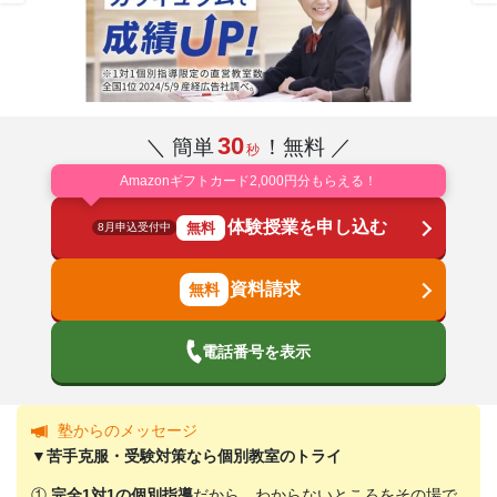
30
＼ 簡単
！無料 ／
秒
Amazonギフトカード2,000円分もらえる！
体験授業を申し込む
無料
8月申込受付中
資料請求
電話番号を表示
塾からのメッセージ
▼苦手克服・受験対策なら個別教室のトライ
①
完全1対1の個別指導
だから、わからないところをその場で