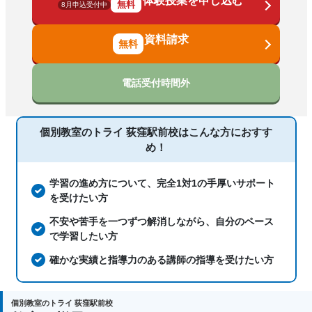
体験授業を申し込む
漢検(漢字検定)対策、数学特化対策、英
無料
8月申込受付中
語・英会話特化対策、その他科目別特化
対策
資料請求
中高一貫校生に対応、授業の振替可能、
不登校生に対応、学習にPC・タブレット
電話受付時間外
を利用、オンライン対応、1科目から受
塾の特徴
講可能、季節講習のみの受講可、発達障
害・学習障害の子どもに対応、自習室あ
個別教室のトライ 荻窪駅前校は
こんな方におすす
り
め！
国語、現代文、古典（古文・漢文）、算
数、数学、理科、物理、化学、生物、地
学習の進め方について、完全1対1の手厚いサポート
科目
学、社会、倫理、日本史、世界史、歴史
を受けたい方
総合、政治経済、地理、英語、英会話、
不安や苦手を一つずつ解消しながら、自分のペース
情報、小論文
で学習したい方
確かな実績と指導力のある講師の指導を受けたい方
個別教室のトライ 荻窪駅前校