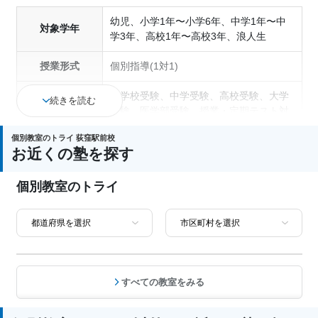
幼児、小学1年〜小学6年、中学1年〜中
対象学年
学3年、高校1年〜高校3年、浪人生
授業形式
個別指導(1対1)
小学校受験、中学受験、高校受験、大学
続きを読む
受験、医学部受験、授業・定期テスト対
策、内申点対策、学習習慣の定着、総合
個別教室のトライ 荻窪駅前校
型選抜(旧AO)対策、推薦入試対策、学校
お近くの塾を探す
通塾の目的
別特化対策、国公立大対策、私大対策、
共通テスト対策、英検(英語検定)対策、
個別教室のトライ
漢検(漢字検定)対策、数学特化対策、英
語・英会話特化対策、その他科目別特化
対策
中高一貫校生に対応、授業の振替可能、
不登校生に対応、学習にPC・タブレット
を利用、オンライン対応、1科目から受
塾の特徴
すべての教室をみる
講可能、季節講習のみの受講可、発達障
害・学習障害の子どもに対応、自習室あ