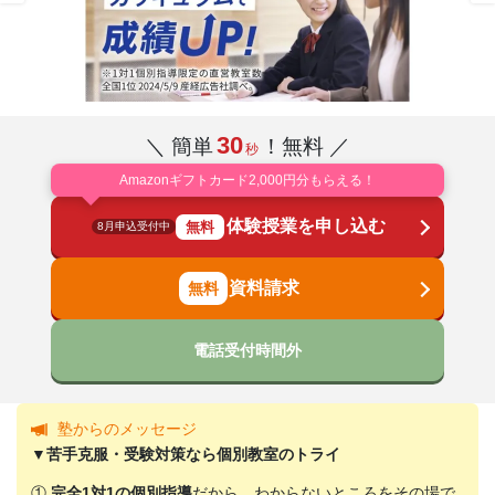
30
＼ 簡単
！無料 ／
秒
Amazonギフトカード2,000円分もらえる！
体験授業を申し込む
無料
8月申込受付中
資料請求
電話受付時間外
塾からのメッセージ
▼苦手克服・受験対策なら個別教室のトライ
①
完全1対1の個別指導
だから、わからないところをその場で