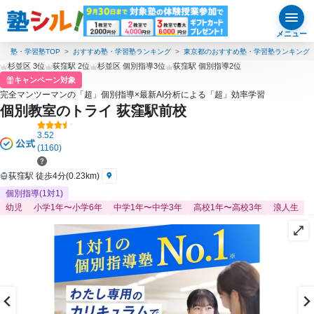
メニュー
塾・学習塾TOP
おすすめ塾・学習塾ランキング
東京都のおすすめ塾・学習塾ランキング
杉並区 3位
荻窪駅 2位
杉並区 個別指導3位
荻窪駅 個別指導2位
キャンペーン対象
完全マンツーマンの「超」個別指導×最新AI分析による「超」効率学習
個別教室のトライ 荻窪駅前校
3.52
(1160)
荻窪駅 徒歩4分(0.23km)
個別指導(1対1)
幼児
小学1年〜小学6年
中学1年〜中学3年
高校1年〜高校3年
浪人生