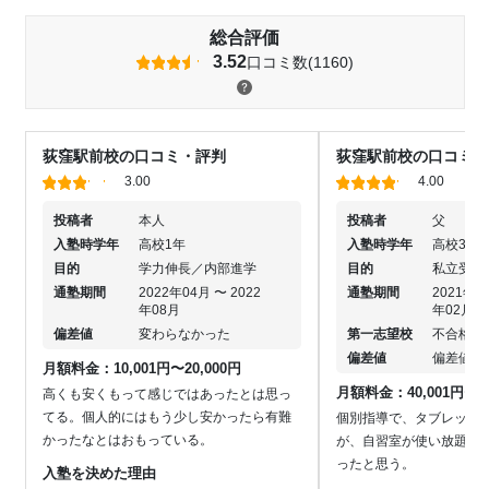
総合評価
3.52
口コミ数(1160)
荻窪駅前校の口コミ・評判
荻窪駅前校の口コミ・
3.00
4.00
投稿者
本人
投稿者
父
入塾時学年
高校1年
入塾時学年
高校3年
目的
学力伸長／内部進学
目的
私立受験
通塾期間
2022年04月 〜 2022
通塾期間
2021年1
年08月
年02月
偏差値
変わらなかった
第一志望校
不合格
偏差値
偏差値を
月額料金：10,001円〜20,000円
月額料金：40,001円〜50
高くも安くもって感じではあったとは思っ
てる。個人的にはもう少し安かったら有難
個別指導で、タブレット
かったなとはおもっている。
が、自習室が使い放題な
ったと思う。
入塾を決めた理由