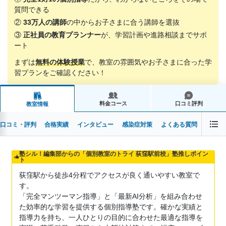
質問できる
②
33万人の講師
の中からお子さまに合う講師を選抜
③
正社員の教育プランナー
が、学習計画や進路相談までサポ
ート
まずは
無料の体験授業
で、教室の雰囲気やお子さまに合った学
習プランをご確認ください！
料金コース
口コミ評判
教室情報
口コミ・評判
合格実績
インタビュー
感染症対策
よくある質問
塾シル！編集部からの「個別教室のトライ 荻窪駅前校」塾推しポイン
ト
荻窪駅から徒歩4分程でアクセスが良く通いやすい教室で
す。
「完全マンツーマン指導」と「最新AI分析」を組み合わせ
た効率的な学習を提供する個別指導塾です。確かな実績と
指導力を持ち、一人ひとりの目的に合わせた最適な指導を