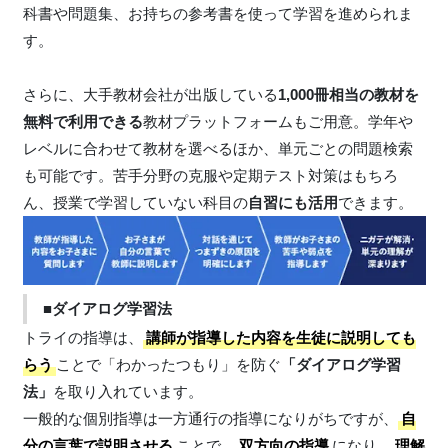
科書や問題集、お持ちの参考書を使って学習を進められま
す。
さらに、大手教材会社が出版している
1,000冊相当の教材を
無料で利用できる
教材プラットフォームもご用意。学年や
レベルに合わせて教材を選べるほか、単元ごとの問題検索
も可能です。苦手分野の克服や定期テスト対策はもちろ
ん、授業で学習していない科目の
自習にも活用
できます。
■ダイアログ学習法
トライの指導は、
講師が指導した内容を生徒に説明しても
らう
ことで「わかったつもり」を防ぐ
「ダイアログ学習
法」
を取り入れています。
一般的な個別指導は一方通行の指導になりがちですが、
自
分の言葉で説明させる
ことで、
双方向の指導
になり、
理解