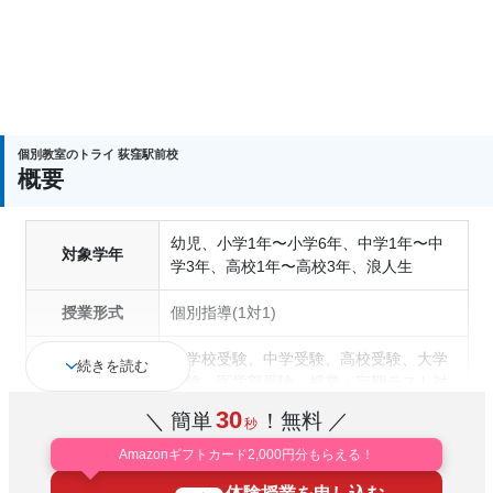
個別教室のトライ 荻窪駅前校
概要
幼児、小学1年〜小学6年、中学1年〜中
対象学年
学3年、高校1年〜高校3年、浪人生
授業形式
個別指導(1対1)
小学校受験、中学受験、高校受験、大学
続きを読む
受験、医学部受験、授業・定期テスト対
策、内申点対策、学習習慣の定着、総合
30
＼ 簡単
！無料 ／
秒
型選抜(旧AO)対策、推薦入試対策、学校
通塾の目的
別特化対策、国公立大対策、私大対策、
Amazonギフトカード2,000円分もらえる！
共通テスト対策、英検(英語検定)対策、