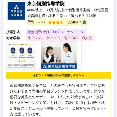
東京個別指導学院
40年以上・30万人以上の個別指導実績｜相性重視
で講師を選べる科目別の「選べる先生制度」
評判・口コミ
3.56
(395)
授業形式
個別指導(1対1)/(1対2~)
オンライン
対象学年
小1〜小6
中1〜中3
高1〜高3
浪人生
塾シル！編集部からの塾推しポイント
東京個別指導学院では、どの級でも対策可能で、合格に向
けたお子さま専用の学習プランを作成しています。添削が
必要な英作文のサポートや、1人での対策が難しい二次試
験・スピーキング対策にも対応。受験に活用する場合の検
定受験スケジュールも提案しており、英検対策を進めたい
方に適しています。