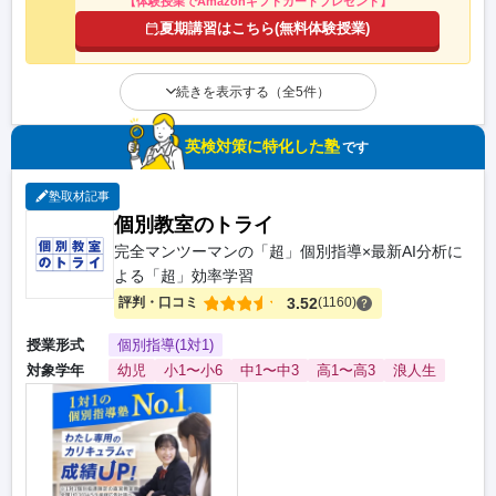
【体験授業でAmazonギフトカードプレゼント】
夏期講習はこちら(無料体験授業)
続きを表示する（全5件）
英検対策に特化した塾
です
塾取材記事
個別教室のトライ
完全マンツーマンの「超」個別指導×最新AI分析に
よる「超」効率学習
評判・口コミ
3.52
(1160)
授業形式
個別指導(1対1)
対象学年
幼児
小1〜小6
中1〜中3
高1〜高3
浪人生