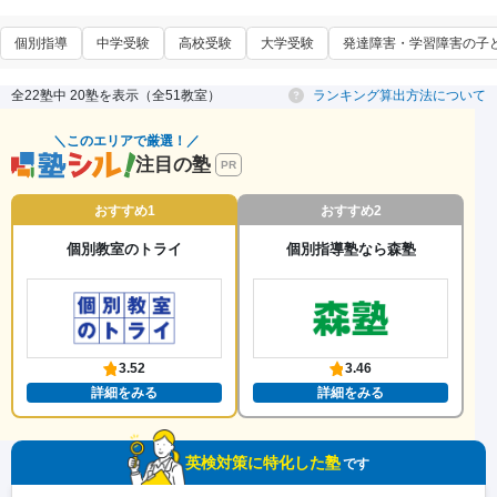
個別指導
中学受験
高校受験
大学受験
発達障害・学習障害の子
全22塾中 20塾を表示（全51教室）
ランキング算出方法について
＼このエリアで厳選！／
注目の塾
PR
おすすめ1
おすすめ2
個別教室のトライ
個別指導塾なら森塾
3.52
3.46
詳細をみる
詳細をみる
英検対策に特化した塾
です