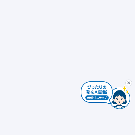
ぴったり塾診断
最初から
AIコンシェルジュ
ぴ
個別指導
発達障害対応 × 個別指導
自習室あり
ぴったり塾診断を
個別指導 × 振替可能
少人数制（10人以下）
エリアを変更する
個人情報は入力しないでください。AIの回答には誤りがある場合があります。