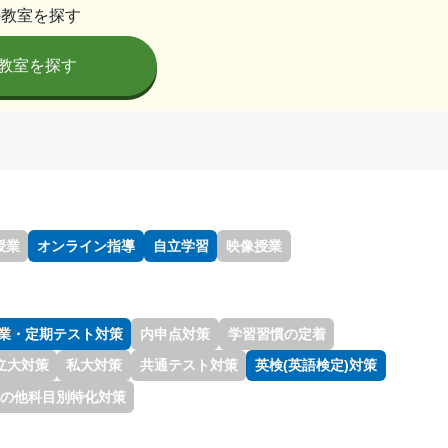
の教室を探す
教室を探す
授業
オンライン指導
自立学習
映像授業
業・定期テスト対策
内申点対策
学習習慣の定着
立大対策
私大対策
共通テスト対策
英検(英語検定)対策
の他科目別特化対策