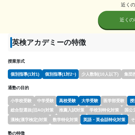
近く
近くの
英検アカデミーの特徴
授業形式
個別指導(1対1)
個別指導(1対2~)
少人数制(10人以下)
集団
通塾の目的
小学校受験
中学受験
高校受験
大学受験
医学部受験
授
総合型選抜(旧AO)対策
推薦入試対策
学校別特化対策
国公
漢検(漢字検定)対策
数学特化対策
英語・英会話特化対策
そ
塾の特徴