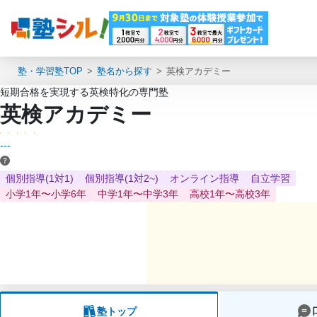
塾・学習塾TOP
塾名から探す
英検アカデミー
短期合格を実現する英検特化の専門塾
英検アカデミー
---
個別指導(1対1)
個別指導(1対2~)
オンライン指導
自立学習
小学1年〜小学6年
中学1年〜中学3年
高校1年〜高校3年
塾トップ