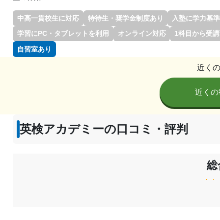
中高一貫校生に対応
特待生・奨学金制度あり
入塾に学力基準
学習にPC・タブレットを利用
オンライン対応
1科目から受
自習室あり
近く
近くの
英検アカデミーの口コミ・評判
総