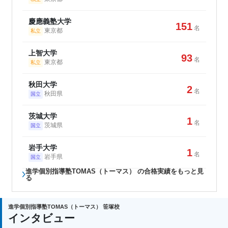
慶應義塾大学
151
名
東京都
私立
上智大学
93
名
東京都
私立
秋田大学
2
名
秋田県
国立
茨城大学
1
名
茨城県
国立
岩手大学
1
名
岩手県
国立
進学個別指導塾TOMAS（トーマス） の合格実績をもっと見
る
進学個別指導塾TOMAS（トーマス） 笹塚校
インタビュー