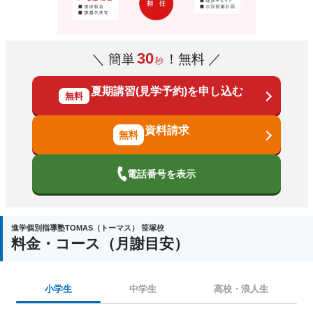
30
＼ 簡単
！無料 ／
秒
夏期講習(見学予約)を申し込む
無料
資料請求
電話番号を表示
進学個別指導塾TOMAS（トーマス） 笹塚校
料金・コース（月謝目安）
小学生
中学生
高校・浪人生