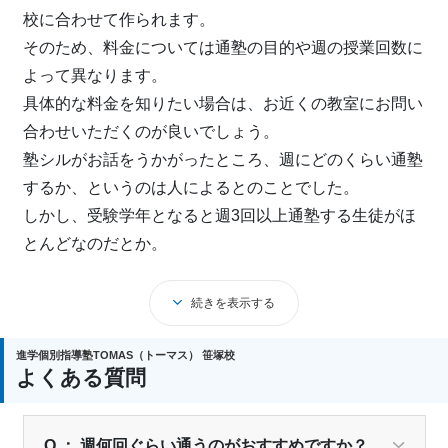
⑥避難場所への誘導
校に合わせて作られます。
近隣の広域避難所までの避難経路を校舎内に掲示し、常
そのため、料金については通塾の目的や週の授業回数に
に確認を行っています。
よって異なります。
具体的な料金を知りたい場合は、お近くの教室にお問い
合わせいただくのが良いでしょう。
塾シルがお話をうかがったところ、週にどのくらい通塾
するか、というのは人によるとのことでした。
しかし、受験学年となると週3回以上通塾する生徒がほ
とんどなのだとか。
また、首都圏に90以上ある教室は、駅から徒歩数分の立
地にあります。
続きを表示する
周囲のモチベーションが高く、安心できる立地という良
好な環境で学ぶことができます。
進学個別指導塾TOMAS（トーマス） 笹塚校
よくある質問
「絶対に志望校へ行きたい」という想いにしっかりと応
えてくれる塾だと言えるでしょう。
Q ： 週何回ぐらい通うのがおすすめですか？