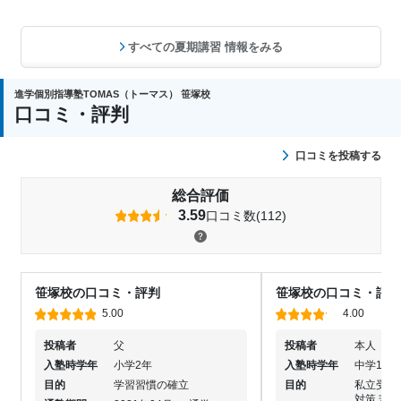
すべての夏期講習 情報をみる
進学個別指導塾TOMAS（トーマス） 笹塚校
口コミ・評判
口コミを投稿する
総合評価
3.59
口コミ数(112)
笹塚校の口コミ・評判
笹塚校の口コミ・評判
5.00
4.00
投稿者
父
投稿者
本人
入塾時学年
小学2年
入塾時学年
中学1年
目的
学習習慣の確立
目的
私立受験
対策,苦