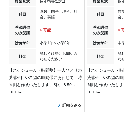
授業形式
個別指導(1対1)
授業形式
個別指導
算数、国語、理科、社
数学、
科目
科目
会、英語
会、英
季節講習
季節講習
○ 可能
○ 可能
のみ受講
のみ受講
小学1年〜小学6年
中学1
対象学年
対象学年
詳しくは塾にお問い合
詳しく
料金
料金
わせください
わせく
【スケジュール・時間割】一人ひとりの
【スケジュール・時間
受講科目や希望の時間帯にあわせて、時
受講科目や希望の時間
間割を作成いたします。S限 8:50～
間割を作成いたします。S
10:10A…
10:10A…
詳細をみる