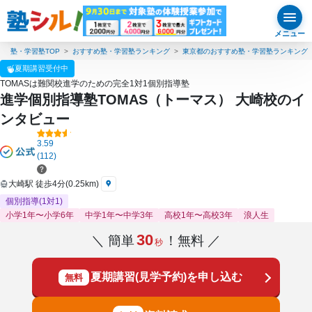
メニュー
塾・学習塾TOP
おすすめ塾・学習塾ランキング
東京都のおすすめ塾・学習塾ランキング
夏期講習受付中
TOMASは難関校進学のための完全1対1個別指導塾
進学個別指導塾TOMAS（トーマス） 大崎校のイ
ンタビュー
3.59
(112)
大崎駅 徒歩4分(0.25km)
個別指導(1対1)
小学1年〜小学6年
中学1年〜中学3年
高校1年〜高校3年
浪人生
30
＼ 簡単
！無料 ／
秒
夏期講習(見学予約)を申し込む
無料