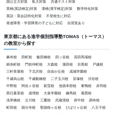
国公立大対策
私大対策
共通テスト対策
英検(英語検定)対策
漢検(漢字検定)対策
数学特化対策
英語・英会話特化対策
不登校生に対応
発達障害・学習障害の子どもに対応
自習室あり
東京都にある進学個別指導塾TOMAS（トーマス）
の教室から探す
麻布校
田町校
飯田橋校
四ッ谷校
高田馬場校
錦糸町校
門前仲町校
大森校
蒲田校
目黒校
戸越校
三軒茶屋校
下北沢校
自由が丘校
成城学園校
千歳烏山校
千歳船橋校
二子玉川校
笹塚校
渋谷校
中野校
阿佐ヶ谷校
荻窪校
池袋本部校
巣鴨校
赤羽校
西日暮里校
成増校
大泉学園校
練馬校
葛西校
浅草橋校
立川校
三鷹校
武蔵境校
府中校
調布校
町田校
国分寺校
聖蹟桜ヶ丘校
ひばりヶ丘校
八王子校