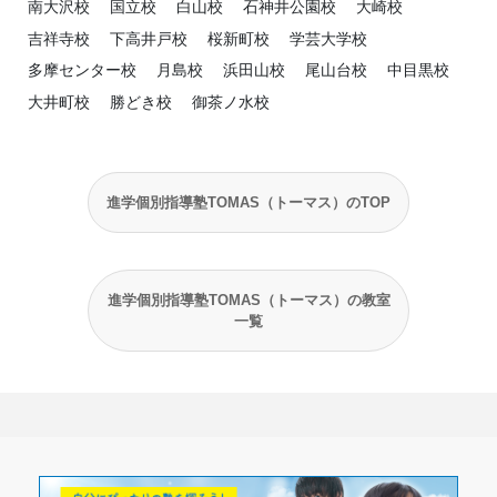
南大沢校
国立校
白山校
石神井公園校
大崎校
吉祥寺校
下高井戸校
桜新町校
学芸大学校
多摩センター校
月島校
浜田山校
尾山台校
中目黒校
大井町校
勝どき校
御茶ノ水校
進学個別指導塾TOMAS（トーマス）のTOP
進学個別指導塾TOMAS（トーマス）の教室
一覧