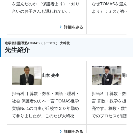
を選んだのか （保護者より）：知り
なぜTOMASを選んだのか （
合いのお子さんも通われてい…
より）：ミスが多く
詳細をみる
進学個別指導塾TOMAS（トーマス） 大崎校
先生紹介
山本 先生
岡山 
担当科目 算数・数学・国語・理科・
担当科目 算数・数学 保護者の方へ一
社会 保護者の方へ一言 TOMAS進学
言 算数・数学を担当している岡山雄
実績No.1の自由が丘校で２０年勤め
亮です。算数・数学
て参りましたが、このたび大崎校…
でのプロセスが複数
子供…
詳細をみる