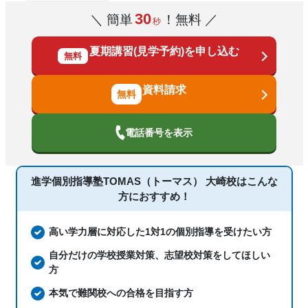
策、内申点対策、学習習慣の定着、総合
30
＼ 簡単
！無料 ／
秒
通塾の目的
型選抜(旧AO)対策、推薦入試対策、学校
別特化対策、国公立大対策、私大対策、
夏期講習(見学予約)を申し込む
共通テスト対策、数学特化対策、英語・
無料
英会話特化対策、その他科目別特化対策
資料請求
中高一貫校生に対応、特待生・奨学金制
度あり、授業の振替可能、不登校生に対
塾の特徴
応、1科目から受講可能、季節講習のみ
電話番号を表示
の受講可、発達障害・学習障害の子ども
に対応、自習室あり
進学個別指導塾TOMAS（トーマス） 大崎校は
こんな
国語、現代文、古典（古文・漢文）、算
方におすすめ！
数、数学、理科、物理、化学、社会、日
科目
本史、世界史、歴史総合、政治経済、地
理、英語、小論文
高い学力層に対応した1対1の個別指導を受けたい方
自分だけの学校授業対策、志望校対策をしてほしい
方
本気で難関校への合格を目指す方