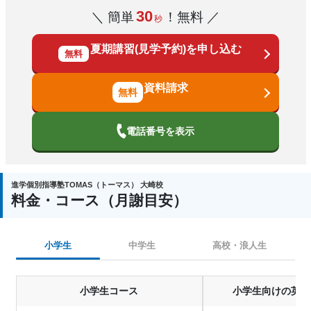
30
＼ 簡単
！無料 ／
秒
夏期講習(見学予約)を申し込む
無料
資料請求
電話番号を表示
進学個別指導塾TOMAS（トーマス） 大崎校
料金・コース（月謝目安）
小学生
中学生
高校・浪人生
小学生コース
小学生向けの英検