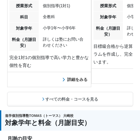
授業形式
個別指導(1対1)
授業形式
個別指導
全教科
小学1
科目
対象学年
小学1年〜小学6年
詳しく
対象学年
料金（月謝目
わせく
安）
詳しくは塾にお問い合
料金（月謝目
わせください
安）
目標級合格から逆算し
ラムを作成し、完全1対
完全1対1の個別指導で高い学力と豊かな
います。
個性を育む
詳細をみる
すべての料金・コースを見る
進学個別指導塾TOMAS（トーマス） 大崎校
対象学年と料金（月謝目安）
月謝の目安