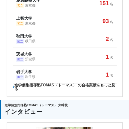
慶應義塾大学
151
名
東京都
私立
上智大学
93
名
東京都
私立
秋田大学
2
名
秋田県
国立
茨城大学
1
名
茨城県
国立
岩手大学
1
名
岩手県
国立
進学個別指導塾TOMAS（トーマス） の合格実績をもっと見
る
進学個別指導塾TOMAS（トーマス） 大崎校
インタビュー