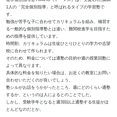
④防災用品の備蓄
1人の「完全個別指導」と呼ばれるタイプの学習塾で
飲料水やヘルメット、保温シート、防災頭巾などの防災
す。
用品を全校で完備しています。
勉強が苦手な子に合わせてカリキュラムを組み、補習す
⑤AEDを全校に設置
る一般的な個別指導塾とは違い、難関校進学を目指すた
心臓救命装置AEDをすべての校舎に設置し、非常時の救
めの指導を提供しています。
命処置に備えています。
時間割、カリキュラムは生徒ひとりひとりの学力や志望
⑥避難場所への誘導
校に合わせて作られます。
近隣の広域避難所までの避難経路を校舎内に掲示し、常
そのため、料金については通塾の目的や週の授業回数に
に確認を行っています。
よって異なります。
具体的な料金を知りたい場合は、お近くの教室にお問い
合わせいただくのが良いでしょう。
塾シルがお話をうかがったところ、週にどのくらい通塾
するか、というのは人によるとのことでした。
しかし、受験学年となると週3回以上通塾する生徒がほ
とんどなのだとか。
また、首都圏に90以上ある教室は、駅から徒歩数分の立