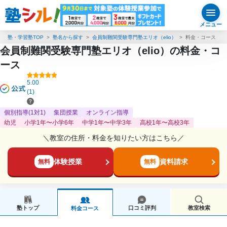
メニュー
塾・学習塾TOP
塾名から探す
会員制難関受験専門塾エリオ（elio）
料金・コース
会員制難関受験専門塾エリオ（elio）の料金・コ
ース
5.00
(1)
個別指導(1対1)
集団授業
オンライン指導
幼児
小学1年〜小学6年
中学1年〜中学3年
高校1年〜高校3年
＼教室の住所・料金を知りたい方はこちら／
体験授業
資料請求
無料
無料
塾トップ
口コミ評判
教室検索
料金コース