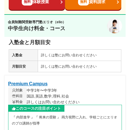
体験授業
資料請求
無料
無料
会員制難関受験専門塾エリオ（elio）
中学生向け料金・コース
入塾金と月額目安
入塾金
詳しくは塾にお問い合わせください
月額目安
詳しくは塾にお問い合わせください
Premium Campus
中学1年〜中学3年
対象
国語,英語,数学,理科,社会
科目
詳しくはお問い合わせください
料金
このコースの注目ポイント
『 内部進学 』『 将来の受験 』 両方視野に入れ、学校ごとにエリオ
のプロ講師が指導