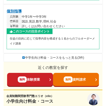
個別指導
中学1年〜中学3年
対象
国語,英語,数学,理科,社会
科目
詳しくはお問い合わせください
料金
このコースの注目ポイント
生徒の目的に応じて指導内容を構成する１名からのフルオーダーメ
イド講座
中学生向け料金・コースをもっと見る(3件)
近くの教室を探す
体験授業
資料請求
無料
無料
会員制難関受験専門塾エリオ（elio）
小学生向け料金・コース