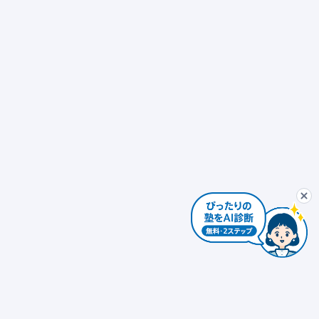
ぴったり塾診断
最初から
AIコンシェルジュ
ぴ
個別指導
発達障害対応 × 個別指導
自習室あり
ぴったり塾診断を
個別指導 × 振替可能
少人数制（10人以下）
エリアを変更する
個人情報は入力しないでください。AIの回答には誤りがある場合があります。