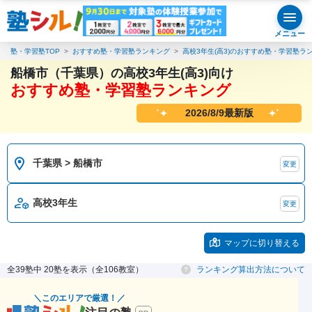
メニュー
塾・学習塾TOP
おすすめ塾・学習塾ランキング
高校3年生(高3)のおすすめ塾・学習塾ラ
船橋市（千葉県）の高校3年生(高3)向け
おすすめ塾・学習塾ランキング
2026/8/9最新版
千葉県 > 船橋市
変更
高校3年生
変更
マップに切り替える
全39塾中 20塾を表示（全106教室）
ランキング算出方法について
＼このエリアで厳選！／