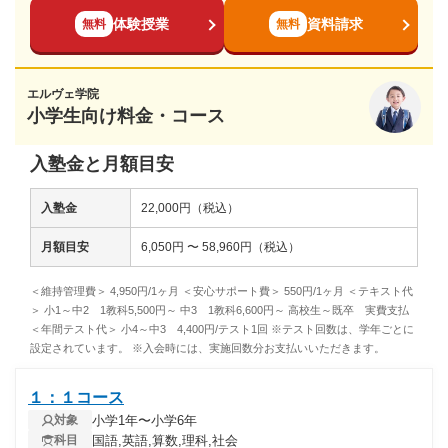
体験授業
資料請求
無料
無料
エルヴェ学院
小学生向け料金・コース
入塾金と月額目安
入塾金
22,000円（税込）
月額目安
6,050円 〜 58,960円（税込）
＜維持管理費＞ 4,950円/1ヶ月 ＜安心サポート費＞ 550円/1ヶ月 ＜テキスト代
＞ 小1～中2 1教科5,500円～ 中3 1教科6,600円～ 高校生～既卒 実費支払
＜年間テスト代＞ 小4～中3 4,400円/テスト1回 ※テスト回数は、学年ごとに
設定されています。 ※入会時には、実施回数分お支払いいただきます。
１：１コース
小学1年〜小学6年
対象
国語,英語,算数,理科,社会
科目