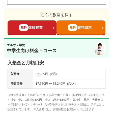
近くの教室を探す
体験授業
資料請求
無料
無料
エルヴェ学院
中学生向け料金・コース
入塾金と月額目安
入塾金
22,000円（税込）
月額目安
17,380円 〜 75,240円（税込）
＜維持管理費＞ 4,950円/1ヶ月 ＜安心サポート費＞ 550円/1ヶ月 ＜テキスト代
＞ 小1～中2 1教科5,500円～ 中3 1教科6,600円～ 高校生～既卒 実費支払
＜年間テスト代＞ 小4～中3 4,400円/テスト1回 ※テスト回数は、学年ごとに
設定されています。 ※入会時には、実施回数分お支払いいただきます。