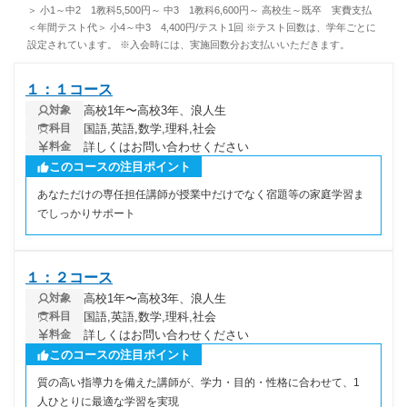
＞ 小1～中2 1教科5,500円～ 中3 1教科6,600円～ 高校生～既卒 実費支払
＜年間テスト代＞ 小4～中3 4,400円/テスト1回 ※テスト回数は、学年ごとに
設定されています。 ※入会時には、実施回数分お支払いいただきます。
１：１コース
高校1年〜高校3年、浪人生
対象
国語,英語,数学,理科,社会
科目
詳しくはお問い合わせください
料金
このコースの注目ポイント
あなただけの専任担任講師が授業中だけでなく宿題等の家庭学習ま
でしっかりサポート
１：２コース
高校1年〜高校3年、浪人生
対象
国語,英語,数学,理科,社会
科目
詳しくはお問い合わせください
料金
このコースの注目ポイント
質の高い指導力を備えた講師が、学力・目的・性格に合わせて、1
人ひとりに最適な学習を実現