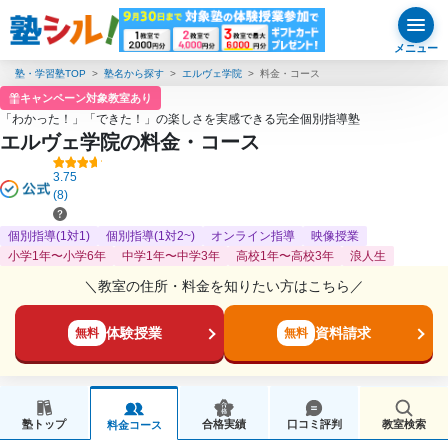
メニュー
塾・学習塾TOP
塾名から探す
エルヴェ学院
料金・コース
キャンペーン対象教室あり
「わかった！」「できた！」の楽しさを実感できる完全個別指導塾
エルヴェ学院の料金・コース
3.75
(8)
個別指導(1対1)
個別指導(1対2~)
オンライン指導
映像授業
小学1年〜小学6年
中学1年〜中学3年
高校1年〜高校3年
浪人生
＼教室の住所・料金を知りたい方はこちら／
体験授業
資料請求
無料
無料
塾トップ
合格実績
口コミ評判
教室検索
料金コース