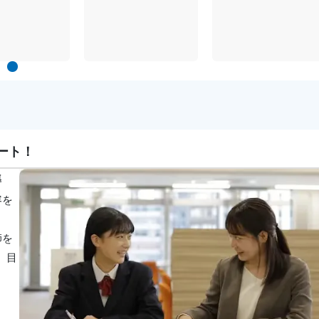
1
ート！
導
容を
師を
、目