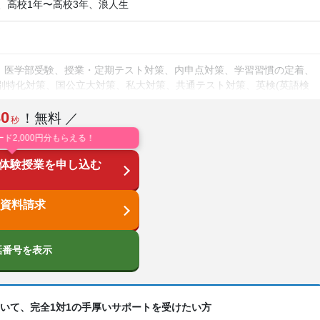
、高校1年〜高校3年、浪人生
、医学部受験、授業・定期テスト対策、内申点対策、学習習慣の定着、
校別特化対策、国公立大対策、私大対策、共通テスト対策、英検(英語検
策、英語・英会話特化対策、その他科目別特化対策
30
！無料 ／
秒
校生に対応、学習にPC・タブレットを利用、オンライン対応、1科目か
ード2,000円分もらえる！
害・学習障害の子どもに対応、自習室あり
体験授業を申し込む
数学、理科、物理、化学、生物、地学、社会、倫理、日本史、世界史、
情報、小論文
資料請求
話番号を表示
いて、完全1対1の手厚いサポートを受けたい方