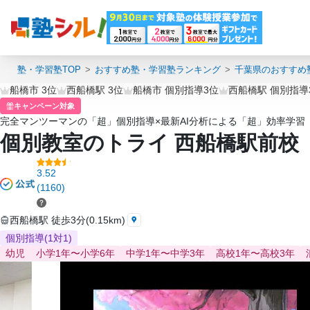
塾・学習塾TOP
おすすめ塾・学習塾ランキング
千葉県のおすすめ
船橋市 3位
西船橋駅 3位
船橋市 個別指導3位
西船橋駅 個別指導
キャンペーン対象
完全マンツーマンの「超」個別指導×最新AI分析による「超」効率学習
個別教室のトライ 西船橋駅前校
3.52
(1160)
西船橋駅 徒歩3分(0.15km)
個別指導(1対1)
幼児
小学1年〜小学6年
中学1年〜中学3年
高校1年〜高校3年