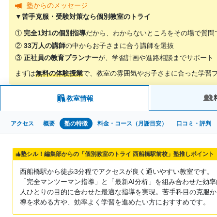
塾からのメッセージ
▼苦手克服・受験対策なら個別教室のトライ
①
完全1対1の個別指導
だから、わからないところをその場で質問
②
33万人の講師
の中からお子さまに合う講師を選抜
③
正社員の教育プランナー
が、学習計画や進路相談までサポート
まずは
無料の体験授業
で、教室の雰囲気やお子さまに合った学習
教室情報
アクセス
概要
塾の特徴
料金・コース（月謝目安）
口コミ・評判
塾シル！編集部からの「個別教室のトライ 西船橋駅前校」塾推しポイント
西船橋駅から徒歩3分程でアクセスが良く通いやすい教室です。
「完全マンツーマン指導」と「最新AI分析」を組み合わせた効
人ひとりの目的に合わせた最適な指導を実現。苦手科目の克服か
導を求める方や、効率よく学習を進めたい方におすすめです。