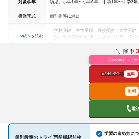
対象学年
幼児、小学1年〜小学6年、中学1年〜中学3年
授業形式
個別指導(1対1)
小学校受験、中学受験、高校受験、大学受験
続きを読む
通塾の目的
総合型選抜(旧AO)対策、推薦入試対策、学
定)対策、漢検(漢字検定)対策、数学特化対
＼ 簡単
中高一貫校生に対応、授業の振替可能、不登
塾の特徴
Amazonギフトカ
ら受講可能、季節講習のみの受講可、発達障
無料
8月申込受付中
国語、現代文、古典（古文・漢文）、算数、
科目
歴史総合、政治経済、地理、英語、英会話、
電
学習の進め方につ
個別教室のトライ 西船橋駅前校