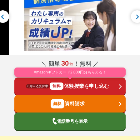
30
＼ 簡単
！無料 ／
秒
Amazonギフトカード2,000円分もらえる！
体験授業を申し込む
無料
8月申込受付中
資料請求
電話番号を表示