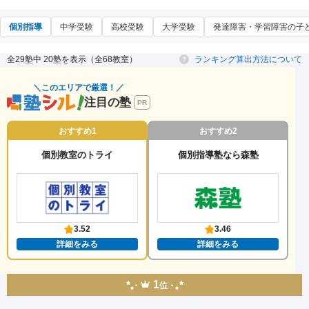
個別指導
中学受験
高校受験
大学受験
発達障害・学習障害の子
全29塾中 20塾を表示（全68教室）
ランキング算出方法について
＼このエリアで厳選！／
注目の塾
PR
おすすめ1
おすすめ2
個別教室のトライ
個別指導塾なら森塾
3.52
3.46
詳細をみる
詳細をみる
1
位