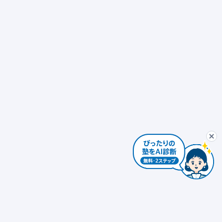
ぴったり塾診断
最初から
AIコンシェルジュ
ぴ
個別指導
発達障害対応 × 個別指導
自習室あり
ぴったり塾診断を
個別指導 × 振替可能
少人数制（10人以下）
エリアを変更する
個人情報は入力しないでください。AIの回答には誤りがある場合があります。