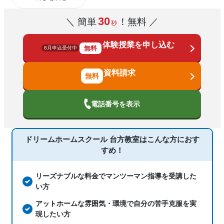
授業の振替可能、不登校生に対応、オン
30
塾の特徴
＼ 簡単
！無料 ／
秒
ライン対応、1科目から受講可能
体験授業を申し込む
科目
国語、算数、数学、理科、社会、英語
無料
8月申込受付中
資料請求
電話番号を表示
ドリームホームスクール 台方教室は
こんな方におす
すめ！
リーズナブルな料金でマンツーマン指導を受講した
い方
アットホームな雰囲気・環境で自分の苦手克服を実
現したい方