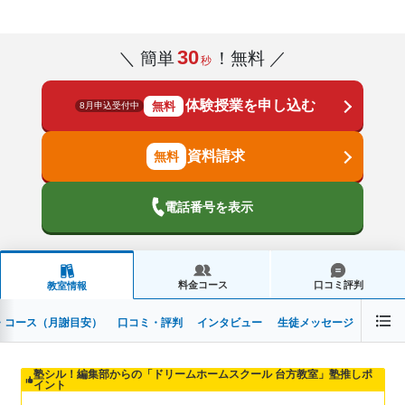
30
＼ 簡単
！無料 ／
秒
体験授業を申し込む
無料
8月申込受付中
資料請求
電話番号を表示
料金コース
口コミ評判
教室情報
・コース（月謝目安）
口コミ・評判
インタビュー
生徒メッセージ
塾シル！編集部からの「ドリームホームスクール 台方教室」塾推しポ
イント