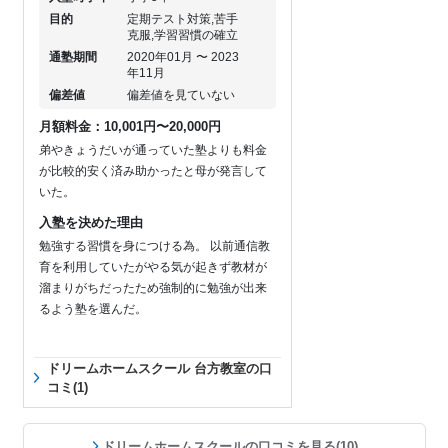
目的
定期テスト対策,苦手
克服,学習習慣の確立
通塾期間
2020年01月 〜 2023
年11月
偏差値
偏差値を見ていない
月額料金：10,001円〜20,000円
弟やきょうだいが通っていた塾よりも料金
が比較的安く済み助かったと母が発言して
いた。
入塾を決めた理由
勉強する習慣を身につける為。 以前通信教
育を利用していたがやる気が起きず教材が
溜まりがちだったため強制的に勉強が出来
るよう塾を選んだ。
ドリームホームスクール 台方教室の口
コミ(1)
ドリームホームスクールの口コミを見る(10)