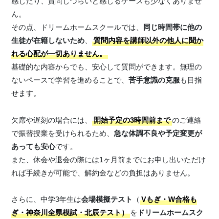
感じたり、質問しづらいと感じるケースも少なくありませ
ん。
その点、ドリームホームスクールでは、
同じ時間帯に他の
生徒が在籍しないため
、
質問内容を講師以外の他人に聞か
れる心配が一切ありません。
基礎的な内容からでも、安心して質問ができます。無理の
ないペースで学習を進めることで、
苦手意識の克服
も目指
せます。
欠席や遅刻の場合には、
開始予定の3時間前まで
のご連絡
で振替授業を受けられるため、
急な体調不良や予定変更が
あっても安心
です。
また、休会や退会の際には1ヶ月前までにお申し出いただけ
れば手続きが可能で、解約金などの負担はありません。
さらに、中学3年生は
会場模擬テスト
（
Vもぎ・W合格も
ぎ・神奈川全県模試・北辰テスト）
を
ドリームホームスク