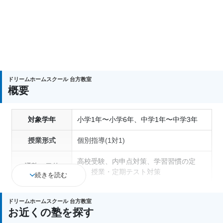
ドリームホームスクール 台方教室
概要
対象学年
小学1年〜小学6年、中学1年〜中学3年
授業形式
個別指導(1対1)
高校受験、内申点対策、学習習慣の定
通塾の目的
着、授業・定期テスト対策
続きを読む
授業の振替可能、不登校生に対応、オン
塾の特徴
ドリームホームスクール 台方教室
ライン対応、1科目から受講可能
お近くの塾を探す