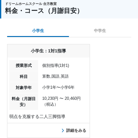
ドリームホームスクール 台方教室
料金・コース（月謝目安）
小学生
中学生
小学生：1対1指導
授業形式
個別指導(1対1)
算数,国語,英語
科目
小学1年〜小学6年
対象学年
10,230円 〜 20,460円
料金（月謝目
（税込）
安）
弱点を克服する二人三脚指導
詳細をみる