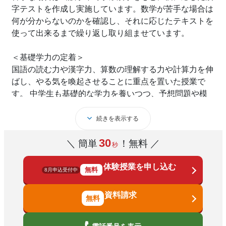
字テストを作成し実施しています。数学が苦手な場合は
何が分からないのかを確認し、それに応じたテキストを
使って出来るまで繰り返し取り組ませています。
＜基礎学力の定着＞
国語の読む力や漢字力、算数の理解する力や計算力を伸
ばし、やる気を喚起させることに重点を置いた授業で
す。 中学生も基礎的な学力を養いつつ、予想問題や模
擬テストを実施し、考える力を伸ばすようにしていま
す。時には教科書で基礎的な学習内容を復習させて、基
続きを表示する
礎学力の定着化が図れるようにします。
30
＼ 簡単
！無料 ／
秒
体験授業を申し込む
無料
8月申込受付中
資料請求