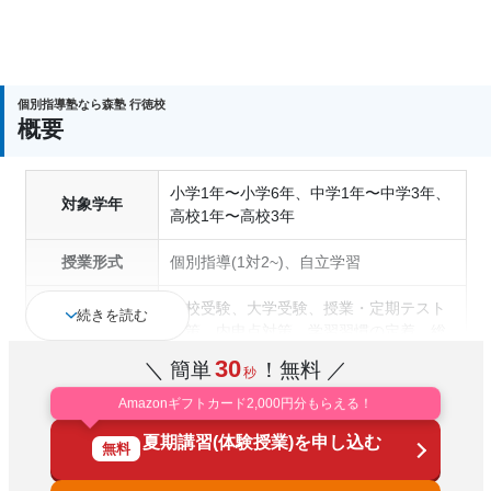
入塾後、4回授業を受けられるまでに入塾をキャンセ
個別指導塾なら森塾 行徳校
ルされた場合は、 すでに納入された全ての費用（授
概要
業料、テキスト代等を含む）の「全額」を返金しま
す。
小学1年〜小学6年、中学1年〜中学3年、
対象学年
高校1年〜高校3年
授業形式
個別指導(1対2~)、自立学習
高校受験、大学受験、授業・定期テスト
続きを読む
対策、内申点対策、学習習慣の定着、総
通塾の目的
合型選抜(旧AO)対策、推薦入試対策、学
30
＼ 簡単
！無料 ／
秒
校別特化対策、英検(英語検定)対策
Amazonギフトカード2,000円分もらえる！
成績保証制度あり、1科目から受講可
塾の特徴
夏期講習(体験授業)を申し込む
能、季節講習のみの受講可、自習室あり
無料