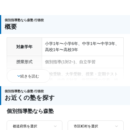
個別指導塾なら森塾 行徳校
概要
小学1年〜小学6年、中学1年〜中学3年、
対象学年
高校1年〜高校3年
授業形式
個別指導(1対2~)、自立学習
高校受験、大学受験、授業・定期テスト
続きを読む
対策、内申点対策、学習習慣の定着、総
通塾の目的
合型選抜(旧AO)対策、推薦入試対策、学
個別指導塾なら森塾 行徳校
校別特化対策、英検(英語検定)対策
お近くの塾を探す
成績保証制度あり、1科目から受講可
塾の特徴
個別指導塾なら森塾
能、季節講習のみの受講可、自習室あり
国語、現代文、古典（古文・漢文）、算
数、数学、理科、物理、化学、生物、地