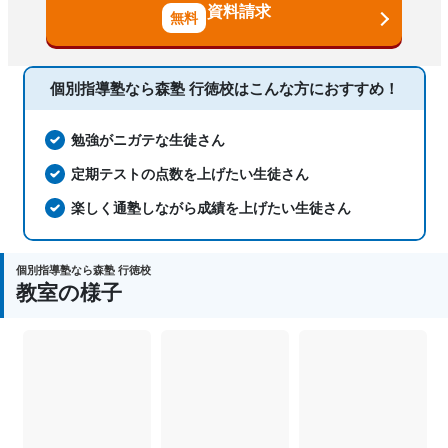
国語、現代文、古典（古文・漢文）、算
資料請求
数、数学、理科、物理、化学、生物、地
科目
学、社会、日本史、世界史、歴史総合、
政治経済、地理、英語、英会話、プログ
ラミング、小論文
個別指導塾なら森塾 行徳校は
こんな方におすすめ！
勉強がニガテな生徒さん
定期テストの点数を上げたい生徒さん
楽しく通塾しながら成績を上げたい生徒さん
個別指導塾なら森塾 行徳校
教室の様子