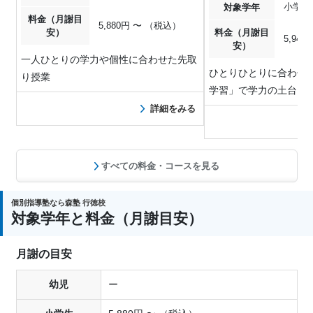
小学1
対象学年
料金（月謝目
5,880円 〜 （税込）
安）
料金（月謝目
5,94
安）
一人ひとりの学力や個性に合わせた先取
ひとりひとりに合わせた
り授業
学習」で学力の土台を
詳細をみる
すべての料金・コースを見る
個別指導塾なら森塾 行徳校
対象学年と料金（月謝目安）
月謝の目安
幼児
ー