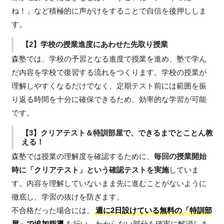
ね！」など積極的に声がけをすることで自信を後押ししま
す。
【2】学校の授業進度にあわせた先取り授業
森塾では、学校の予習となる進度で授業を進め、塾で学ん
だ内容を学校で復習する流れをつくります。学校の授業が
理解しやすくなるだけでなく、定期テスト前には範囲を振
り返る時間を十分に確保できるため、効率的な学習が可能
です。
【3】クリアテスト＆特訓部屋で、できるまでとことん教
える！
森塾では授業の理解度を確認するために、
毎回の授業開始
時に「クリアテスト」という確認テストを実施
していま
す。内容を理解していないまま先に進むことがないように
徹底し、学習の抜けを防ぎます。
不合格だった場合には、
週に2日設けている無料の「特訓部
屋」で追加指導
を行い、わからない部分を確実に解消しま