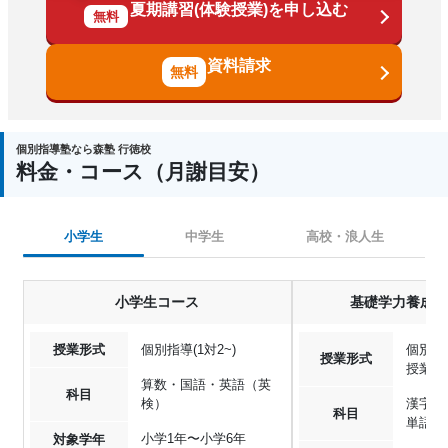
夏期講習(体験授業)を申し込む
無料
資料請求
個別指導塾なら森塾 行徳校
料金・コース（月謝目安）
小学生
中学生
高校・浪人生
小学生コース
基礎学力養成「
授業形式
個別指導(1対2~)
個別指導
授業形式
授業,
算数・国語・英語（英
科目
検）
漢字・
科目
単語
小学1年〜小学6年
対象学年