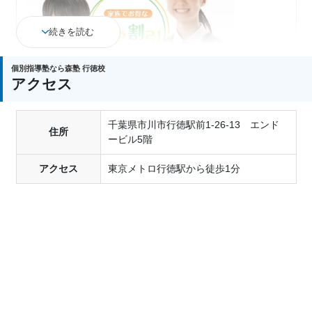
続きを読む
個別指導塾なら森塾 行徳校
アクセス
千葉県市川市行徳駅前1-26-13 エンド
ご兄弟でご入塾の場合
住所
ービル5階
入塾金：通常2万円→
全額免除
授業料：
低額の方から20%割引
アクセス
東京メトロ行徳駅から徒歩1分
返金制度