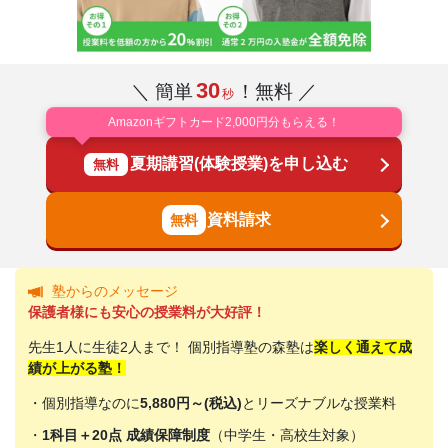
30
＼ 簡単
！無料 ／
秒
Amazonギフトカード2,000円分もらえる！
夏期講習(体験授業)を申し込む
無料
資料請求
塾からのメッセージ
保護者様にも安心の授業料が大好評！
先生1人に生徒2人まで！ 個別指導塾の森塾は
楽しく通えて成
績が上がる塾！
・個別指導なのに
5,880円～(税込)
とリーズナブルな授業料
・
1科目＋20点 成績保障制度
（中学生・高校生対象）