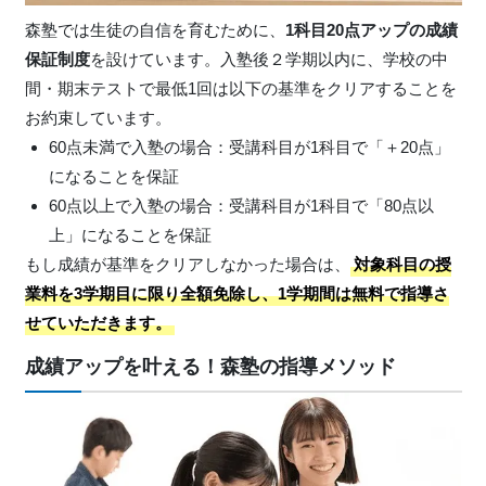
森塾では生徒の自信を育むために、
1科目20点アップの成績
保証制度
を設けています。入塾後２学期以内に、学校の中
間・期末テストで最低1回は以下の基準をクリアすることを
お約束しています。
60点未満で入塾の場合：受講科目が1科目で「＋20点」
になることを保証
60点以上で入塾の場合：受講科目が1科目で「80点以
上」になることを保証
もし成績が基準をクリアしなかった場合は、
対象科目の授
業料を3学期目に限り全額免除し、1学期間は無料で指導さ
せていただきます。
成績アップを叶える！森塾の指導メソッド