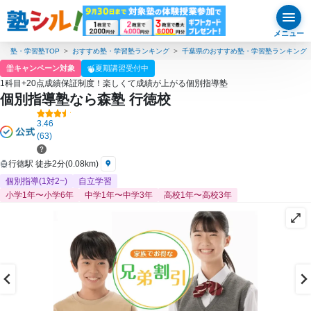
メニュー
塾・学習塾TOP
おすすめ塾・学習塾ランキング
千葉県のおすすめ塾・学習塾ランキング
キャンペーン対象
夏期講習受付中
1科目+20点成績保証制度！楽しくて成績が上がる個別指導塾
個別指導塾なら森塾 行徳校
3.46
(63)
行徳駅 徒歩2分(0.08km)
個別指導(1対2~)
自立学習
小学1年〜小学6年
中学1年〜中学3年
高校1年〜高校3年