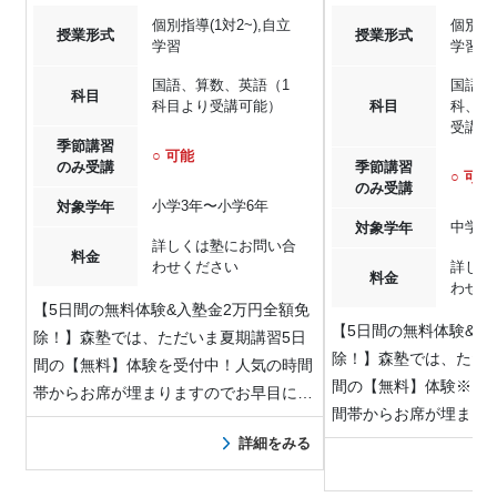
個別指導(1対2~),自立
個別指導
授業形式
授業形式
学習
学習
国語、算数、英語（1
国語、
科目
科目より受講可能）
科目
科、社
受講可
季節講習
○ 可能
のみ受講
季節講習
○ 可能
のみ受講
小学3年〜小学6年
対象学年
中学1
対象学年
詳しくは塾にお問い合
料金
わせください
詳しく
料金
わせく
【5日間の無料体験&入塾金2万円全額免
【5日間の無料体験&入
除！】森塾では、ただいま夏期講習5日
除！】森塾では、ただ
間の【無料】体験を受付中！人気の時間
間の【無料】体験※を
帯からお席が埋まりますのでお早目にお
間帯からお席が埋まり
問…
お…
詳細をみる