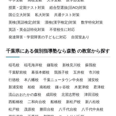
中学受験
高校受験
大学受験
医学部受験
授業・定期テスト対策
総合型選抜(旧AO)対策
国公立大対策
私大対策
共通テスト対策
英検(英語検定)対策
漢検(漢字検定)対策
数学特化対策
英語・英会話特化対策
不登校生に対応
発達障害・学習障害の子どもに対応
自習室あり
千葉県にある個別指導塾なら森塾 の教室から探す
稲毛校
稲毛海岸校
鎌取校
新検見川校
蘇我校
千葉駅前校
幕張本郷校
我孫子校
五井校
市川校
行徳校
本八幡校
千葉ニュータウン中央校
浦安校
新浦安校
柏校
南柏校
鎌ヶ谷校
木更津校
君津校
流山おおたかの森校
成田校
北習志野校
津田沼校
西船橋校
二和向台校
船橋校
新松戸校
新八柱校
松戸校
茂原校
勝田台校
八千代台校
八千代中央校