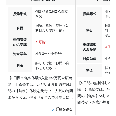
個別指導(1対2~),自立
個別指導
授業形式
授業形式
学習
学習
国語、算数、英語（1
国語、
科目
科目より受講可能）
科目
科、社
受講可
季節講習
○ 可能
のみ受講
季節講習
○ 可能
のみ受講
小学3年〜小学6年
対象学年
中学1
対象学年
詳しくは塾にお問い合
料金
わせください
詳しく
料金
わせく
【5日間の無料体験&入塾金2万円全額免
【5日間の無料体験&入
除！】森塾では、ただいま夏期講習5日
除！】森塾では、ただ
間の【無料】体験を受付中！人気の時間
間の【無料】体験※を
帯からお席が埋まりますのでお早目にお
間帯からお席が埋まり
問…
お…
詳細をみる