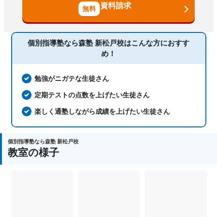
国語、現代文、古典（古文・漢文）、算
資料請求
数、数学、理科、物理、化学、生物、地
科目
学、社会、日本史、世界史、歴史総合、
政治経済、地理、英語、英会話、プログ
ラミング、小論文
個別指導塾なら森塾 新松戸校は
こんな方におすす
め！
勉強がニガテな生徒さん
定期テストの点数を上げたい生徒さん
楽しく通塾しながら成績を上げたい生徒さん
個別指導塾なら森塾 新松戸校
教室の様子