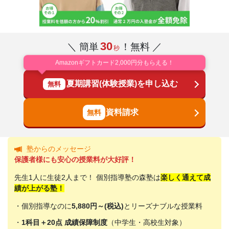
30
＼ 簡単
！無料 ／
秒
Amazonギフトカード2,000円分もらえる！
夏期講習(体験授業)を申し込む
無料
資料請求
塾からのメッセージ
保護者様にも安心の授業料が大好評！
先生1人に生徒2人まで！ 個別指導塾の森塾は
楽しく通えて成
績が上がる塾！
・個別指導なのに
5,880円～(税込)
とリーズナブルな授業料
・
1科目＋20点 成績保障制度
（中学生・高校生対象）