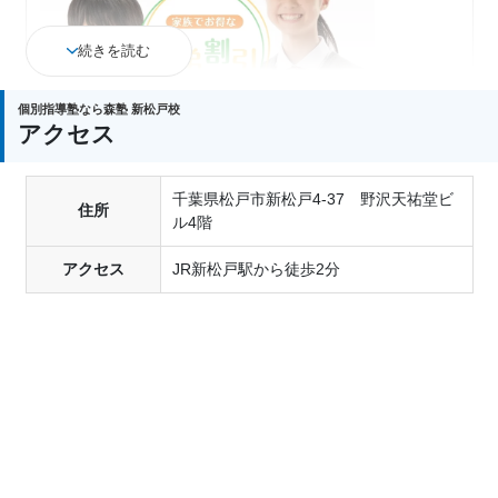
続きを読む
個別指導塾なら森塾 新松戸校
アクセス
千葉県松戸市新松戸4-37 野沢天祐堂ビ
ご兄弟でご入塾の場合
住所
ル4階
入塾金：通常2万円→
全額免除
授業料：
低額の方から20%割引
アクセス
JR新松戸駅から徒歩2分
返金制度