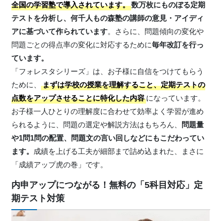
全国の学習塾で導入されています。
数万枚にものぼる定期
テストを分析し、何千人もの森塾の講師の意見・アイディ
アに基づいて作られています
。さらに、問題傾向の変化や
問題ごとの得点率の変化に対応するために
毎年改訂を行っ
ています。
「フォレスタシリーズ」は、お子様に自信をつけてもらう
ために、
まずは学校の授業を理解すること、定期テストの
点数をアップさせることに特化した内容
になっています。
お子様一人ひとりの理解度に合わせて効率よく学習が進め
られるように、問題の選定や解説方法はもちろん、
問題量
や1問1問の配置、問題文の言い回しなどにもこだわってい
ます。
成績を上げる工夫が細部まで詰め込まれた、まさに
「成績アップ虎の巻」です。
内申アップにつながる！無料の「5科目対応」定
期テスト対策