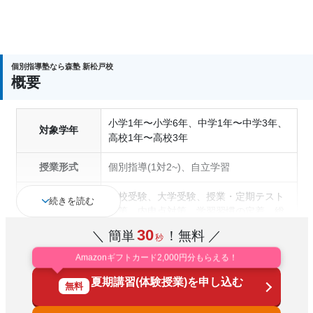
入塾後、4回授業を受けられるまでに入塾をキャンセ
個別指導塾なら森塾 新松戸校
ルされた場合は、 すでに納入された全ての費用（授
概要
業料、テキスト代等を含む）の「全額」を返金しま
す。
小学1年〜小学6年、中学1年〜中学3年、
対象学年
高校1年〜高校3年
授業形式
個別指導(1対2~)、自立学習
高校受験、大学受験、授業・定期テスト
続きを読む
対策、内申点対策、学習習慣の定着、総
通塾の目的
合型選抜(旧AO)対策、推薦入試対策、学
30
＼ 簡単
！無料 ／
秒
校別特化対策、英検(英語検定)対策
Amazonギフトカード2,000円分もらえる！
成績保証制度あり、1科目から受講可
塾の特徴
夏期講習(体験授業)を申し込む
能、季節講習のみの受講可、自習室あり
無料