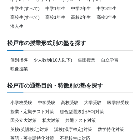
中学生(すべて)
中学1年生
中学2年生
中学3年生
高校生(すべて)
高校1年生
高校2年生
高校3年生
浪人生
松戸市の授業形式別の塾を探す
個別指導
少人数制(10人以下)
集団授業
自立学習
映像授業
松戸市の通塾目的・特徴別の塾を探す
小学校受験
中学受験
高校受験
大学受験
医学部受験
授業・定期テスト対策
総合型選抜(旧AO)対策
国公立大対策
私大対策
共通テスト対策
英検(英語検定)対策
漢検(漢字検定)対策
数学特化対策
英語・英会話特化対策
不登校生に対応