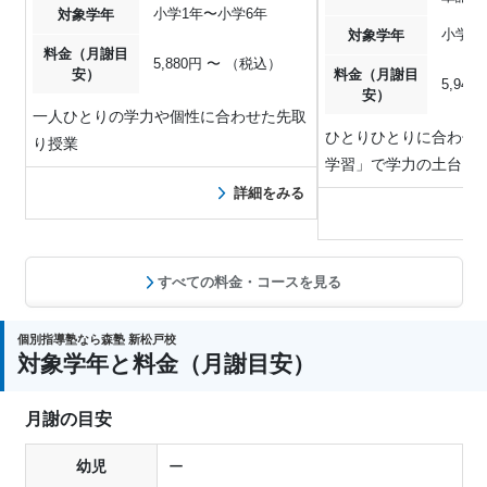
小学1年〜小学6年
対象学年
小学1
対象学年
料金（月謝目
5,880円 〜 （税込）
安）
料金（月謝目
5,94
安）
一人ひとりの学力や個性に合わせた先取
ひとりひとりに合わせた
り授業
学習」で学力の土台を
詳細をみる
すべての料金・コースを見る
個別指導塾なら森塾 新松戸校
対象学年と料金（月謝目安）
月謝の目安
幼児
ー