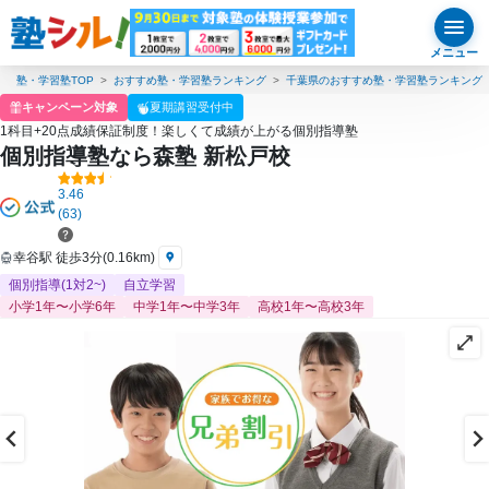
メニュー
塾・学習塾TOP
おすすめ塾・学習塾ランキング
千葉県のおすすめ塾・学習塾ランキング
キャンペーン対象
夏期講習受付中
1科目+20点成績保証制度！楽しくて成績が上がる個別指導塾
個別指導塾なら森塾 新松戸校
3.46
(63)
幸谷駅 徒歩3分(0.16km)
個別指導(1対2~)
自立学習
小学1年〜小学6年
中学1年〜中学3年
高校1年〜高校3年