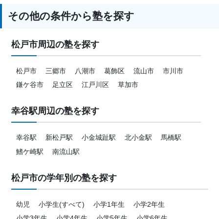
その他の条件から塾を探す
松戸市周辺の塾を探す
松戸市
三郷市
八潮市
葛飾区
流山市
市川市
鎌ケ谷市
足立区
江戸川区
草加市
幸谷駅周辺の塾を探す
幸谷駅
新松戸駅
小金城趾駅
北小金駅
馬橋駅
鰭ケ崎駅
南流山駅
松戸市の学年別の塾を探す
幼児
小学生(すべて)
小学1年生
小学2年生
小学3年生
小学4年生
小学5年生
小学6年生