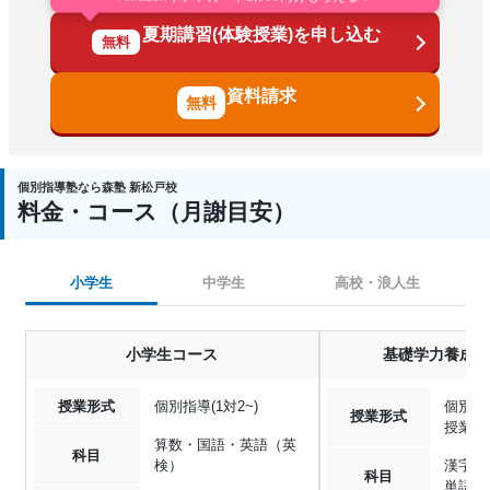
Amazonギフトカード2,000円分もらえる！
夏期講習(体験授業)を申し込む
無料
資料請求
個別指導塾なら森塾 新松戸校
料金・コース（月謝目安）
小学生
中学生
高校・浪人生
小学生コース
基礎学力養成「
授業形式
個別指導(1対2~)
個別指導
授業形式
授業,
算数・国語・英語（英
科目
検）
漢字・
科目
単語