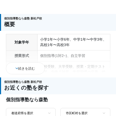
個別指導塾なら森塾 新松戸校
概要
小学1年〜小学6年、中学1年〜中学3年、
対象学年
高校1年〜高校3年
授業形式
個別指導(1対2~)、自立学習
高校受験、大学受験、授業・定期テスト
続きを読む
対策、内申点対策、学習習慣の定着、総
通塾の目的
合型選抜(旧AO)対策、推薦入試対策、学
個別指導塾なら森塾 新松戸校
校別特化対策、英検(英語検定)対策
お近くの塾を探す
成績保証制度あり、1科目から受講可
塾の特徴
個別指導塾なら森塾
能、季節講習のみの受講可、自習室あり
国語、現代文、古典（古文・漢文）、算
数、数学、理科、物理、化学、生物、地