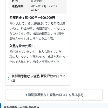
目的
公立受験
通塾期間
2017年12月 〜 2019
年06月
月額料金：50,000円〜100,000円
高い 大して、良い成績残している塾では無
いのに、料金が高い 長期講習も、バカにな
らないくらい高い 缶詰め授業という1日中
勉強させられるカリキュラムも高い
入塾を決めた理由
兄が通っていたのと、友人も通っていた。
親に入りなさいと言われた。 成績が悪かっ
たので入塾した。 数学と英語を学んだ
個別指導塾なら森塾 新松戸校の口コミ
(1)
個別指導塾なら森塾の口コミを見る(63)
個別指導塾なら森塾 新松戸校