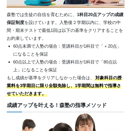
森塾では生徒の自信を育むために、
1科目20点アップの成績
保証制度
を設けています。入塾後２学期以内に、学校の中
間・期末テストで最低1回は以下の基準をクリアすることを
お約束しています。
60点未満で入塾の場合：受講科目が1科目で「＋20点」
になることを保証
60点以上で入塾の場合：受講科目が1科目で「80点以
上」になることを保証
もし成績が基準をクリアしなかった場合は、
対象科目の授
業料を3学期目に限り全額免除し、1学期間は無料で指導さ
せていただきます。
成績アップを叶える！森塾の指導メソッド