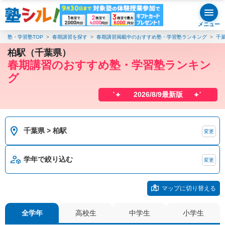
メニュー
塾・学習塾TOP
春期講習を探す
春期講習掲載中のおすすめ塾・学習塾ランキング
千
柏駅（千葉県）
春期講習のおすすめ塾・学習塾ランキン
グ
2026/8/9最新版
千葉県 > 柏駅
変更
学年で絞り込む
変更
マップに切り替える
全学年
高校生
中学生
小学生