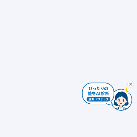
ぴったり塾診断
最初から
AIコンシェルジュ
ぴ
個別指導
発達障害対応 × 個別指導
自習室あり
ぴったり塾診断を
個別指導 × 振替可能
少人数制（10人以下）
エリアを変更する
個人情報は入力しないでください。AIの回答には誤りがある場合があります。