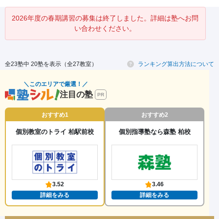
2026年度の春期講習の募集は終了しました。詳細は塾へお問
い合わせください。
全23塾中 20塾を表示（全27教室）
ランキング算出方法について
＼このエリアで厳選！／
注目の塾
PR
おすすめ1
おすすめ2
個別教室のトライ 柏駅前校
個別指導塾なら森塾 柏校
3.52
3.46
詳細をみる
詳細をみる