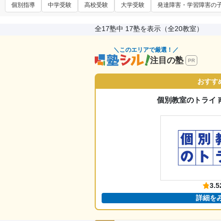
個別指導
中学受験
高校受験
大学受験
発達障害・学習障害の
全17塾中 17塾を表示（全20教室）
＼このエリアで厳選！／
注目の塾
PR
おすす
個別教室のトライ 
3.5
詳細を