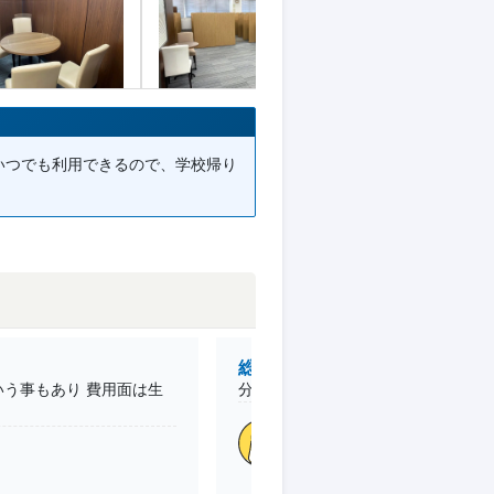
いつでも利用できるので、学校帰り
総合的な満足度
う事もあり 費用面は生
分からないことを聞きやすい。しか
高2 /本人
南大沢教室
(東京都)
目的
国立受験、公立受験、