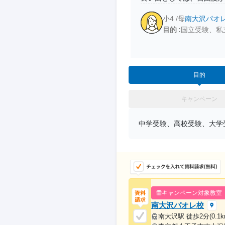
小4 /母
南大沢パオ
目的
国立受験、私
目的
キャンペーン
中学受験、高校受験、大学
キャンペーン対象教室
南大沢パオレ校
南大沢駅 徒歩2分(0.1k