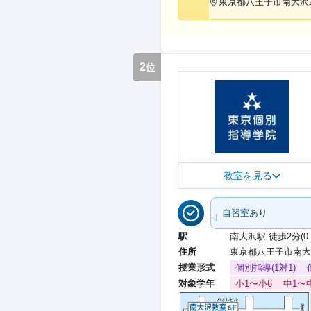
東京都八王子市南大沢2-
2
位
教室を見る
自習室あり
駅
南大沢駅 徒歩2分(0.
住所
東京都八王子市南大沢
授業形式
個別指導(1対1)
対象学年
小1〜小6
中1〜