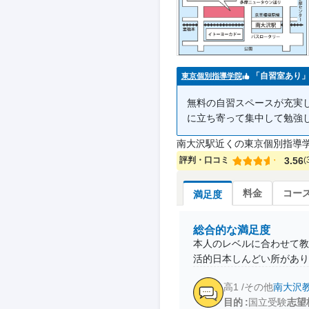
「自習室あり
東京個別指導学院
無料の自習スペースが充実
に立ち寄って集中して勉強
南大沢駅近くの東京個別指導
評判・口コミ
3.56
(
料金
コー
満足度
総合的な満足度
本人のレベルに合わせて教
活的日本しんどい所があり
高1 /その他
南大沢
目的
国立受験
志望