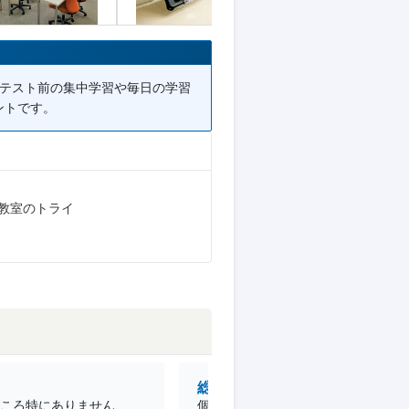
。テスト前の集中学習や毎日の学習
ントです。
教室のトライ
総合的な満足度
ころ特にありません
個別指導なので自分のペースで自分