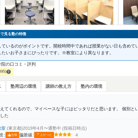
」で見る塾の特徴
しているのがポイントです。開校時間中であれば授業がない日も含めて
したいお子さまにぴったりです。※教室により異なります。
学院の口コミ・評判
395)
ス
塾周辺の環境
講師の教え方
塾内の環境
えてくれるので、マイペースな子にはピッタリだと思います。 個別とい
した
教室
(東京都)
2019年4月〜通塾中 (投稿日時点)
校
偏差値
4
合格
上がった