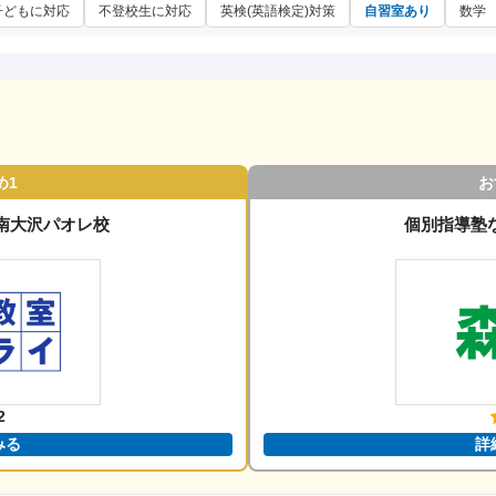
子どもに対応
不登校生に対応
英検(英語検定)対策
自習室あり
数学
め1
お
南大沢パオレ校
個別指導塾
2
みる
詳