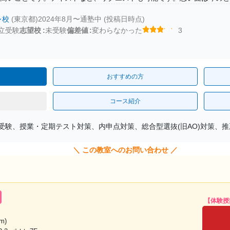
レ校
(東京都)
2024年8月〜通塾中 (投稿日時点)
立受験
志望校
未受験
偏差値
変わらなかった
3
おすすめの方
コース紹介
受験、授業・定期テスト対策、内申点対策、総合型選抜(旧AO)対策、
＼ この教室へのお問い合わせ ／
【体験授
m)