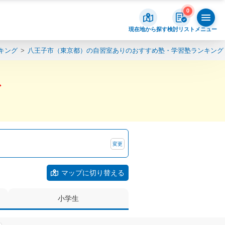
0
現在地から探す
検討リスト
メニュー
キング
八王子市（東京都）の自習室ありのおすすめ塾・学習塾ランキング
グ
変更
マップに切り替える
小学生