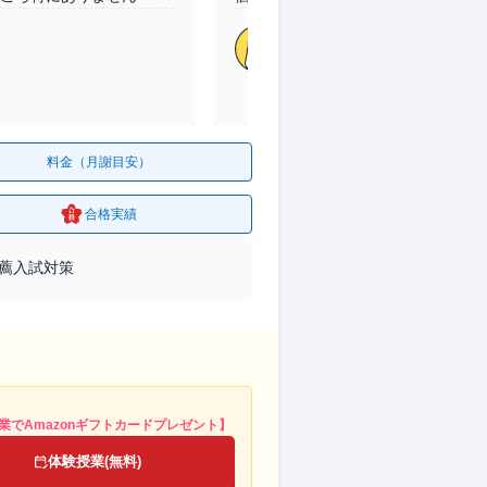
小5 /本人
南大沢パオレ校
(東
目的
私立受験
志望校
合格
料金（月謝目安）
合格実績
推薦入試対策
業でAmazonギフトカードプレゼント】
体験授業(無料)