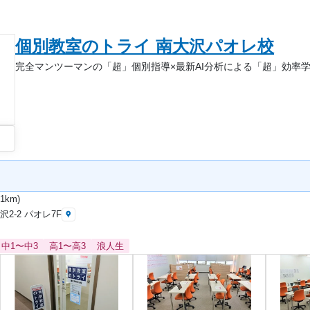
個別教室のトライ 南大沢パオレ校
完全マンツーマンの「超」個別指導×最新AI分析による「超」効率
1km)
2-2 パオレ7F
中1〜中3
高1〜高3
浪人生