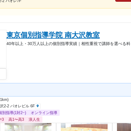
2 パオレ7F
東京個別指導学院 南大沢教室
40年以上・30万人以上の個別指導実績｜相性重視で講師を選べる
1km)
2-2 パオレビル 6F
個別指導(1対2~)
オンライン指導
中3
高1〜高3
浪人生