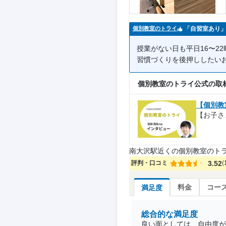
「自習室あり
個別教室のトライ
授業がない日も平日16〜2
習慣づくりを後押ししたい
個別教室のトライ公式の取
【個別教
【お子さ
南大沢駅近くの個別教室のト
評判・口コミ
3.52
(
料金
コー
満足度
総合的な満足度
良い面としては、自由度が