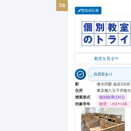
1
位
塾取材記事
教室を見る
自習室あり
駅
南大沢駅 徒歩2分(0.
住所
東京都八王子市南大沢
授業形式
個別指導(1対1)
対象学年
幼児
小1〜小6