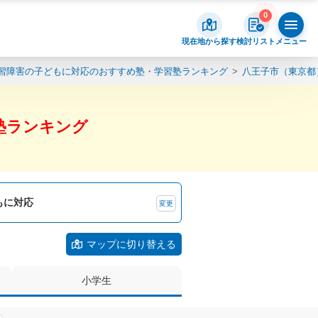
0
現在地から探す
検討リスト
メニュー
習障害の子どもに対応のおすすめ塾・学習塾ランキング
八王子市（東京都
塾ランキング
もに対応
変更
マップに切り替える
小学生