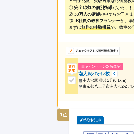
▼苦手克服・受験対策なら個別教
①
完全1対1の個別指導
だから、わ
②
33万人の講師
の中からお子さま
③
正社員の教育プランナー
が、学
まずは
無料の体験授業
で、教室の
キャンペーン対象教室
南大沢パオレ校
南大沢駅 徒歩2分(0.1km)
東京都八王子市南大沢2-2 パ
1
位
塾取材記事