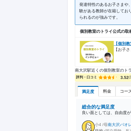
発達特性のあるお子さまや
験がある教師が在籍してお
られるのが強みです。
個別教室のトライ公式の取
【個別教
【お子さ
南大沢駅近くの個別教室のト
評判・口コミ
3.52
(
料金
コー
満足度
総合的な満足度
良い面としては、自由度が
小4 /母
南大沢パオ
目的
国立受験、私