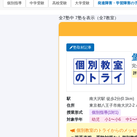
個別指導
中学受験
高校受験
大学受験
発達障害・学習障害の
全7塾中 7塾を表示（全7教室）
塾取材記事
完
評
駅
南大沢駅 徒歩2分(0.1km)
住所
東京都八王子市南大沢2-2 
授業形式
個別指導(1対1)
対象学年
幼児
小1〜小6
中1〜
個別教室のトライからのメッセ