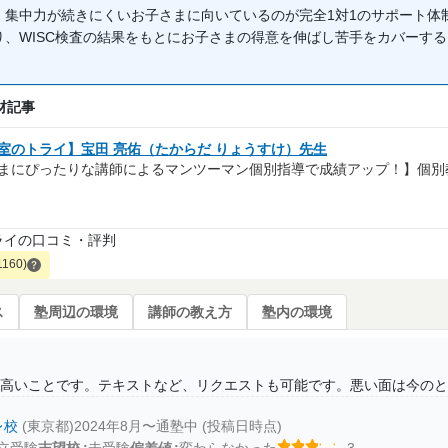
、集中力が続きにくいお子さまに向いているのが完全1対1のサポート体
り、WISC検査の結果をもとにお子さまの得意を伸ばし苦手をカバーす
材記事
室のトライ】宝田 亮佑（たからだ りょうすけ）先生
まにぴったりな講師によるマンツーマン個別指導で成績アップ！】個別
ライの口コミ・評判
1160)
ス
塾周辺の環境
講師の教え方
塾内の環境
高いことです。テキストなど、リクエストも可能です。悪い面は今のと
レ校
(東京都)
2024年8月〜通塾中 (投稿日時点)
立受験
志望校
未受験
偏差値
変わらなかった
3