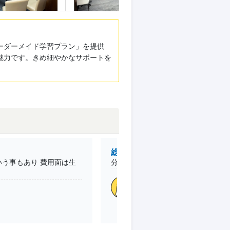
ーダーメイド学習プラン」を提供
魅力です。きめ細やかなサポートを
総合的な満足度
う事もあり 費用面は生
分からないことを聞きやすい。しか
高2 /本人
南大沢教室
(東京都)
目的
国立受験、公立受験、