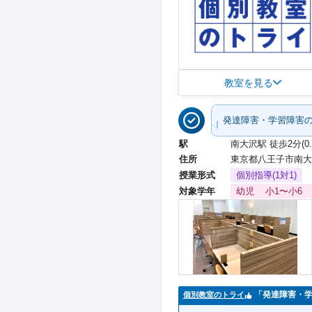
教室を見る
発達障害・学習障害
駅
南大沢駅 徒歩2分(0.
住所
東京都八王子市南大沢
授業形式
個別指導(1対1)
対象学年
幼児
小1〜小6
「発達障害・
個別教室のトライ