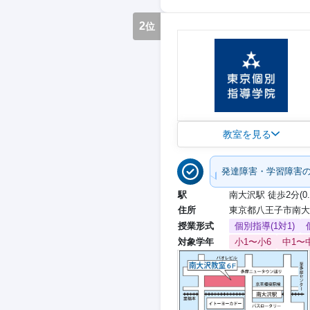
2
位
教室を見る
発達障害・学習障害
駅
南大沢駅 徒歩2分(0.
住所
東京都八王子市南大沢
授業形式
個別指導(1対1)
対象学年
小1〜小6
中1〜