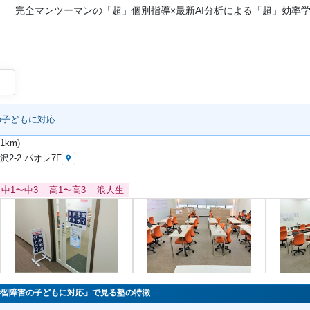
完全マンツーマンの「超」個別指導×最新AI分析による「超」効率
の子どもに対応
1km)
2-2 パオレ7F
中1〜中3
高1〜高3
浪人生
学習障害の子どもに対応」で見る塾の特徴