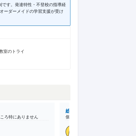
制です。発達特性・不登校の指導経
るオーダーメイドの学習支援が受け
教室のトライ
総合的な満足度
ころ特にありません
個別指導なので自分のペースで自分
小5 /本人
南大沢パオレ校
(東
目的
私立受験
志望校
合格