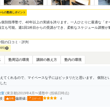
からの塾推しポイント
る個別指導塾で、40年以上の実績を誇ります。一人ひとりに最適な「オ
両立も可能。週1回1科目からの受講ができ、柔軟なスケジュール調整が
学院の口コミ・評判
395)
ス
塾周辺の環境
講師の教え方
塾内の環境
えてくれるので、マイペースな子にはピッタリだと思います。 個別とい
した
教室
(東京都)
2019年4月〜通塾中 (投稿日時点)
校
偏差値
4
合格
上がった