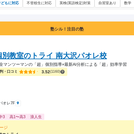
子どもに対応
不登校生に対応
英検(英語検定)対策
自習室あり
数学
塾シル！注目の塾
個別教室のトライ 南大沢パオレ校
全マンツーマンの「超」個別指導×最新AI分析による「超」効率学習
判・口コミ
3.52
(1160)
パオレ7F
中3
高1〜高3
浪人生
ージ