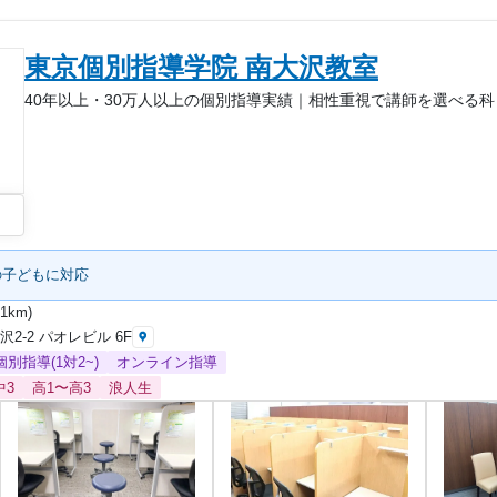
東京個別指導学院 南大沢教室
40年以上・30万人以上の個別指導実績｜相性重視で講師を選べる
の子どもに対応
1km)
2-2 パオレビル 6F
個別指導(1対2~)
オンライン指導
中3
高1〜高3
浪人生