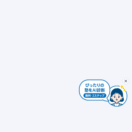
ぴったり塾診断
最初から
AIコンシェルジュ
ぴ
個別指導
発達障害対応 × 個別指導
自習室あり
ぴったり塾診断を
個別指導 × 振替可能
少人数制（10人以下）
エリアを変更する
個人情報は入力しないでください。AIの回答には誤りがある場合があります。