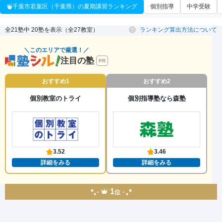
千葉市若葉区（千葉県）の夏期講習ランキング
個別指導
中学受験
全21塾中 20塾を表示（全27教室）
ランキング算出方法について
＼このエリアで厳選！／
注目の塾
PR
おすすめ1
おすすめ2
個別教室のトライ
個別指導塾なら森塾
3.52
3.46
詳細をみる
詳細をみる
1
位