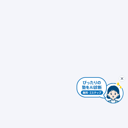
ぴったり塾診断
最初から
AIコンシェルジュ
ぴ
個別指導
発達障害対応 × 個別指導
自習室あり
ぴったり塾診断を
個別指導 × 振替可能
少人数制（10人以下）
エリアを変更する
個人情報は入力しないでください。AIの回答には誤りがある場合があります。