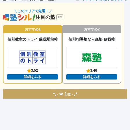
＼このエリアで厳選！／
注目の塾
PR
おすすめ1
おすすめ2
個別教室のトライ 蘇我駅前校
個別指導塾なら森塾 蘇我校
3.52
3.46
詳細をみる
詳細をみる
1
位