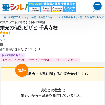
メニュー
塾・学習塾TOP
おすすめ塾・学習塾ランキング
千葉県のおすすめ塾・学習塾ランキング
成績アップを実感できる個別指導塾
栄光の個別ビザビ 千葉寺校
3.48
(20)
千葉寺駅 徒歩2分(0.14km)
個別指導(1対2~)
小学1年〜小学6年
中学1年〜中学3年
高校1年〜高校3年
無料
料金・入塾に関するお問合せはこちら
現在この教室は
塾シルから申込みを受付していません。