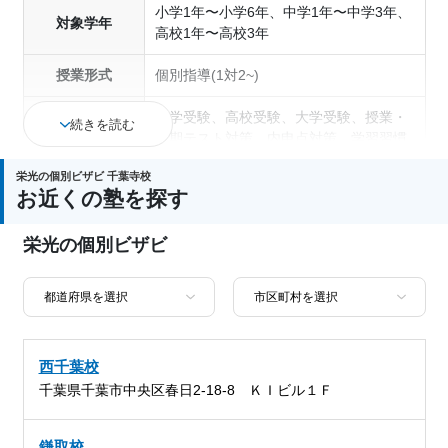
小学1年〜小学6年、中学1年〜中学3年、
対象学年
高校1年〜高校3年
授業形式
個別指導(1対2~)
中学受験、高校受験、大学受験、授業・
続きを読む
定期テスト対策、内申点対策、学習習慣
通塾の目的
の定着、総合型選抜(旧AO)対策、推薦入
栄光の個別ビザビ 千葉寺校
試対策、学校別特化対策
お近くの塾を探す
中高一貫校生に対応、1科目から受講可
塾の特徴
栄光の個別ビザビ
能、授業の振替可能
科目
西千葉校
千葉県千葉市中央区春日2-18-8 ＫＩビル１Ｆ
鎌取校