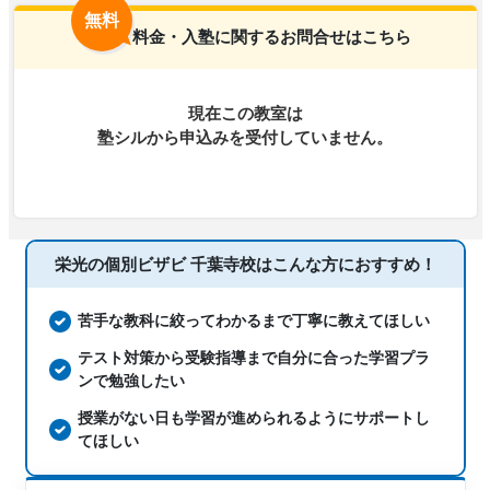
無料
試対策、学校別特化対策
料金・入塾に関するお問合せはこちら
中高一貫校生に対応、1科目から受講可
塾の特徴
能、授業の振替可能
現在この教室は
科目
塾シルから申込みを受付していません。
栄光の個別ビザビ 千葉寺校は
こんな方におすすめ！
苦手な教科に絞ってわかるまで丁寧に教えてほしい
テスト対策から受験指導まで自分に合った学習プラ
ンで勉強したい
授業がない日も学習が進められるようにサポートし
てほしい