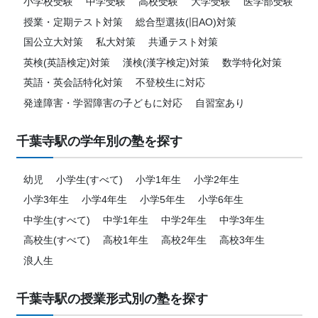
小学校受験
中学受験
高校受験
大学受験
医学部受験
授業・定期テスト対策
総合型選抜(旧AO)対策
国公立大対策
私大対策
共通テスト対策
英検(英語検定)対策
漢検(漢字検定)対策
数学特化対策
英語・英会話特化対策
不登校生に対応
発達障害・学習障害の子どもに対応
自習室あり
千葉寺駅の学年別の塾を探す
幼児
小学生(すべて)
小学1年生
小学2年生
小学3年生
小学4年生
小学5年生
小学6年生
中学生(すべて)
中学1年生
中学2年生
中学3年生
高校生(すべて)
高校1年生
高校2年生
高校3年生
浪人生
千葉寺駅の授業形式別の塾を探す