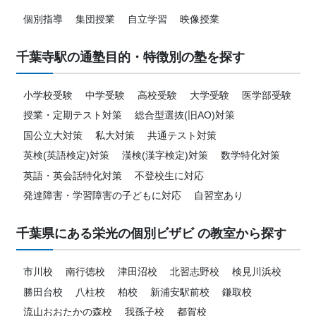
個別指導
集団授業
自立学習
映像授業
千葉寺駅の通塾目的・特徴別の塾を探す
小学校受験
中学受験
高校受験
大学受験
医学部受験
授業・定期テスト対策
総合型選抜(旧AO)対策
国公立大対策
私大対策
共通テスト対策
英検(英語検定)対策
漢検(漢字検定)対策
数学特化対策
英語・英会話特化対策
不登校生に対応
発達障害・学習障害の子どもに対応
自習室あり
千葉県にある栄光の個別ビザビ の教室から探す
市川校
南行徳校
津田沼校
北習志野校
検見川浜校
勝田台校
八柱校
柏校
新浦安駅前校
鎌取校
流山おおたかの森校
我孫子校
都賀校