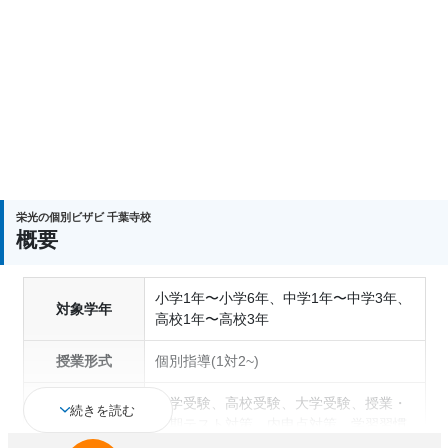
栄光の個別ビザビ 千葉寺校
概要
小学1年〜小学6年、中学1年〜中学3年、
対象学年
高校1年〜高校3年
授業形式
個別指導(1対2~)
中学受験、高校受験、大学受験、授業・
続きを読む
定期テスト対策、内申点対策、学習習慣
通塾の目的
の定着、総合型選抜(旧AO)対策、推薦入