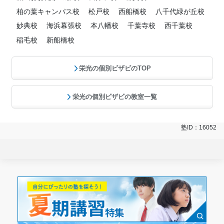
柏の葉キャンパス校
松戸校
西船橋校
八千代緑が丘校
妙典校
海浜幕張校
本八幡校
千葉寺校
西千葉校
稲毛校
新船橋校
栄光の個別ビザビのTOP
栄光の個別ビザビの教室一覧
塾ID：16052