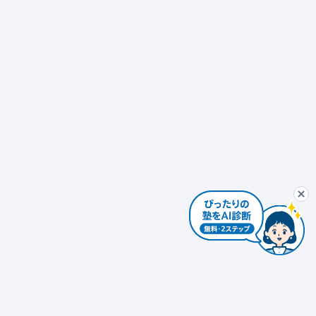
ぴったり塾診断
最初から
AIコンシェルジュ
ぴ
個別指導
発達障害対応 × 個別指導
自習室あり
ぴったり塾診断を
個別指導 × 振替可能
少人数制（10人以下）
エリアを変更する
個人情報は入力しないでください。AIの回答には誤りがある場合があります。