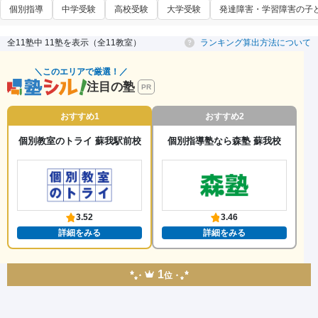
個別指導
中学受験
高校受験
大学受験
発達障害・学習障害の子
全11塾中 11塾を表示（全11教室）
ランキング算出方法について
＼このエリアで厳選！／
注目の塾
PR
おすすめ1
おすすめ2
個別教室のトライ 蘇我駅前校
個別指導塾なら森塾 蘇我校
3.52
3.46
詳細をみる
詳細をみる
1
位