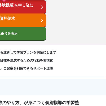
体験授業)を申し込む
数学、理科、物理、化学、生物、地学、社会、倫理、日本史、世界史、
論文
資料請求
話番号を表示
から逆算して学習プランを明確にします
、目標を達成するための行動を習慣化
や、自習室を利用できるサポート環境
強のやり方」が身につく個別指導の学習塾