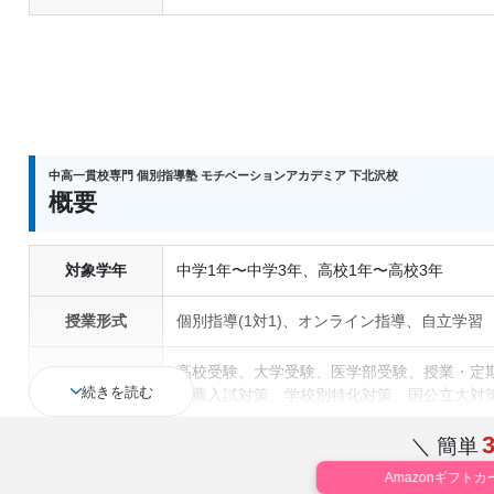
中高一貫校専門 個別指導塾 モチベーションアカデミア 下北沢校
概要
対象学年
中学1年〜中学3年、高校1年〜高校3年
授業形式
個別指導(1対1)、オンライン指導、自立学習
高校受験、大学受験、医学部受験、授業・定期
続きを読む
通塾の目的
推薦入試対策、学校別特化対策、国公立大対策
対策、数学特化対策、英語・英会話特化対策
＼ 簡単
中高一貫校生に対応、授業の振替可能、不登
塾の特徴
Amazonギフトカ
ら受講可能、季節講習のみの受講可、自習室