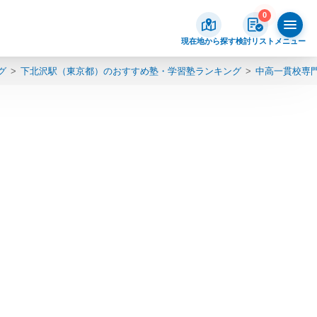
0
現在地から探す
検討リスト
メニュー
グ
下北沢駅（東京都）のおすすめ塾・学習塾ランキング
中高一貫校専門