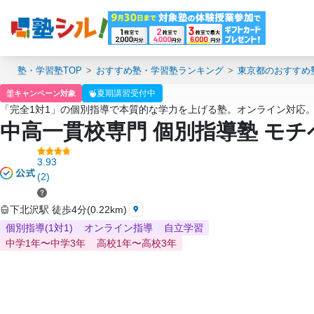
塾・学習塾TOP
おすすめ塾・学習塾ランキング
東京都のおすすめ
夏期講習受付中
キャンペーン対象
「完全1対1」の個別指導で本質的な学力を上げる塾。オンライン対応
中高一貫校専門 個別指導塾 モ
3.93
(2)
下北沢駅 徒歩4分(0.22km)
個別指導(1対1)
オンライン指導
自立学習
中学1年〜中学3年
高校1年〜高校3年