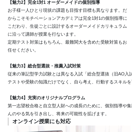
【魅力2】完全1対1 オーダーメイドの個別指導
お子様一人ひとり現状の課題も目指す目標も異なります。だ
からこそモチベーションアカデミアは完全1対1の個別指導に
こだわり、生徒ごとに設計するオーダーメイドカリキュラム
に沿って講師が授業を行ないます。
定期テスト対策はもちろん、最難関大を含めた受験対策もお
任せください。
【魅力3】総合型選抜・推薦入試対策
従来の筆記型学力試験とは異なる入試「総合型選抜（旧AO入
テストや受験の知識だけでなく、自ら考え、行動するスキルを
【魅力4】充実のオリジナルプログラム
第一志望校合格と自立型人財への成長のために、個別指導や集
んのやる気を引き出し、将来の可能性を拡げます。
オンライン授業にも対応