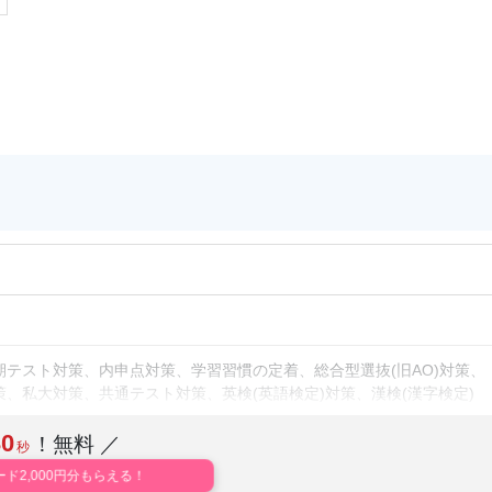
テスト対策、内申点対策、学習習慣の定着、総合型選抜(旧AO)対策、
、私大対策、共通テスト対策、英検(英語検定)対策、漢検(漢字検定)
、その他科目別特化対策
30
！無料 ／
秒
校生に対応、学習にPC・タブレットを利用、オンライン対応、1科目か
ード2,000円分もらえる！
あり