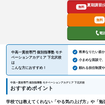
夏期講習(
無料
国語、現代文、古典（古文・漢文）、算数、
科目
歴史総合、政治経済、地理、英語、情報、小
電
将来なりたい姿
中高一貫校専門 個別指導塾 モチ
ベーションアカデミア 下北沢校
小まめな面談で
は
こんな方におすすめ！
頼れる担任制度
中高一貫校専門 個別指導塾 モチベーションアカデミア 下北沢校
おすすめポイント
学校では教えてくれない「やる気の上げ方」や「勉