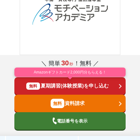
30
＼ 簡単
！無料 ／
秒
Amazonギフトカード2,000円分もらえる！
夏期講習(体験授業)を申し込む
無料
資料請求
電話番号を表示