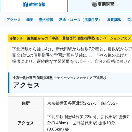
夏期講習
教室情報
アクセス
概要
塾の特徴
料金・コース（月謝目安）
夏期講習
口
塾シル！編集部からの「中高一貫校専門 個別指導塾 モチベーションアカデ
下北沢駅から徒歩4分、新代田駅から徒歩7分程と、複数駅から
完全1対1の個別指導で学習計画を明確にし、「やる気の上げ方
提供により、継続的な学習習慣をサポート。自分の目標に向けた
中高一貫校専門 個別指導塾 モチベーションアカデミア 下北沢校
アクセス
住所
東京都世田谷区北沢2-27-5 森ビル2F
下北沢駅 徒歩4分(0.22km)、新代田駅 徒歩7
アクセス
分(0.48km)、世田谷代田駅 徒歩10分
(0.66km)