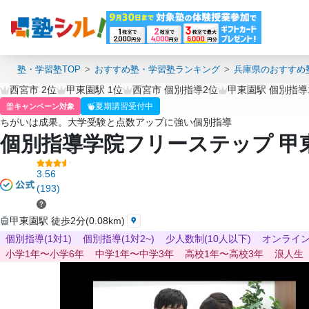
塾・学習塾TOP
おすすめ塾・学習塾ランキング
兵庫県のおすすめ
西宮市 2位
甲東園駅 1位
西宮市 個別指導2位
甲東園駅 個別指導
夏期講習受付中
キャンペーン対象
ちがいは成果。大学受験と点数アップに強い個別指導
個別指導学院フリーステップ 甲
3.56
(193)
甲東園駅 徒歩2分(0.08km)
個別指導(1対1)
個別指導(1対2~)
少人数制(10人以下)
オンライ
小学1年〜小学6年
中学1年〜中学3年
高校1年〜高校3年
浪人生