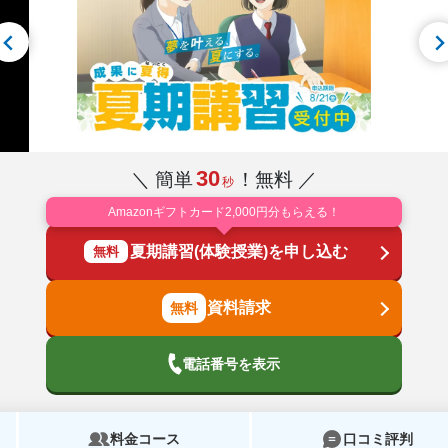
30
＼ 簡単
！無料 ／
秒
Amazonギフトカード2,000円分もらえる！
夏期講習(体験授業)を申し込む
無料
資料請求
電話番号を表示
料金コース
口コミ評判