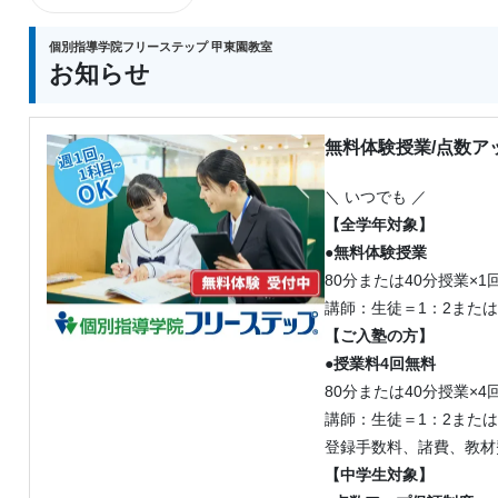
個別指導学院フリーステップ 甲東園教室
友だちといっしょに学ぼう！
お知らせ
お友だち、ご兄弟・姉妹をご紹介いただき、通常授業をお
オカードを進呈！友だち同氏の新規入会もOK！
無料体験授業/点数ア
※講習授業申込の場合は1,000円分となります。
＼ いつでも ／
【全学年対象】
●無料体験授業
80分または40分授業×1
講師：生徒＝1：2また
【ご入塾の方】
●授業料4回無料
80分または40分授業×4
講師：生徒＝1：2また
登録手数料、諸費、教材
【中学生対象】