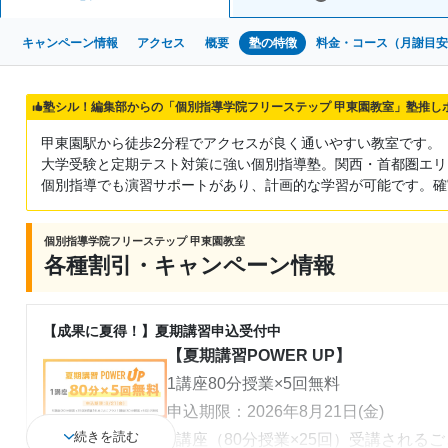
キャンペーン情報
アクセス
概要
塾の特徴
料金・コース（月謝目
塾シル！編集部からの「個別指導学院フリーステップ 甲東園教室」塾推し
甲東園駅から徒歩2分程でアクセスが良く通いやすい教室です。
大学受験と定期テスト対策に強い個別指導塾。関西・首都圏エリ
個別指導でも演習サポートがあり、計画的な学習が可能です。確
個別指導学院フリーステップ 甲東園教室
各種割引・キャンペーン情報
【成果に夏得！】夏期講習申込受付中
【夏期講習POWER UP】
1講座80分授業×5回無料
申込期限：2026年8月21日(金)
続きを読む
5講座（80分授業×25回）受講される