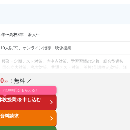
1年〜高校3年、浪人生
制(10人以下)、オンライン指導、映像授業
、授業・定期テスト対策、内申点対策、学習習慣の定着、総合型選抜
策、国公立大対策、私大対策、共通テスト対策、英検(英語検定)対策、漢
会話特化対策、その他科目別特化対策
30
！無料 ／
秒
り、成績保証制度あり、授業の振替可能、学習にPC・タブレットを利
ード2,000円分もらえる！
季節講習のみの受講可、自習室あり
体験授業)を申し込む
数学、理科、物理、化学、生物、地学、社会、倫理、日本史、世界史、
論文
資料請求