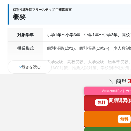
個別指導学院フリーステップ 甲東園教室
概要
対象学年
小学1年〜小学6年、中学1年〜中学3年、高校
授業形式
個別指導(1対1)、個別指導(1対2~)、少人数
中学受験、高校受験、大学受験、医学部受験
続きを読む
通塾の目的
(旧AO)対策、推薦入試対策、学校別特化対
検(漢字検定)対策、数学特化対策、英語・英
＼ 簡単
中高一貫校生に対応、特待生・奨学金制度あ
Amazonギフトカ
塾の特徴
用、オンライン対応、1科目から受講可能、
夏期講習(
無料
国語、現代文、古典（古文・漢文）、算数、
科目
歴史総合、政治経済、地理、英語、情報、小