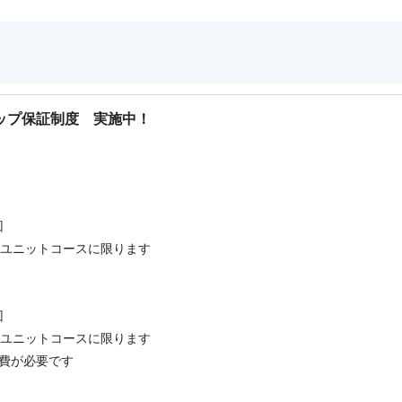
申込みいただくと入塾者、紹介者それぞれに2,000円分のク
ップ保証制度 実施中！
回
はユニットコースに限ります
回
はユニットコースに限ります
費が必要です