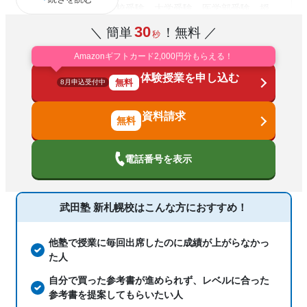
高校受験、大学受験、医学部受験、授
業・定期テスト対策、内申点対策、学習
30
＼ 簡単
！無料 ／
秒
習慣の定着、総合型選抜(旧AO)対策、推
通塾の目的
薦入試対策、学校別特化対策、国公立大
Amazonギフトカード2,000円分もらえる！
対策、私大対策、共通テスト対策、英検
体験授業を申し込む
(英語検定)対策、漢検(漢字検定)対策、数
無料
8月申込受付中
学特化対策
資料請求
中高一貫校生に対応、授業の振替可能、
塾の特徴
不登校生に対応、1科目から受講可能、
季節講習のみの受講可、自習室あり
電話番号を表示
科目
武田塾 新札幌校は
こんな方におすすめ！
他塾で授業に毎回出席したのに成績が上がらなかっ
た人
自分で買った参考書が進められず、レベルに合った
参考書を提案してもらいたい人