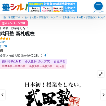
メニュー
塾・学習塾TOP
おすすめ塾・学習塾ランキング
北海道のおすすめ塾・学習塾ランキング
キャンペーン対象
日本初！授業をしない。
武田塾 新札幌校
3.54
(199)
新さっぽろ駅 徒歩4分(0.23km)
個別指導(1対1)
少人数制(10人以下)
自立学習
中学1年〜中学3年
高校1年〜高校3年
浪人生