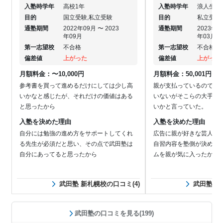
入塾時学年
高校1年
入塾時学年
浪人生
目的
国立受験,私立受験
目的
私立受験
通塾期間
2022年09月 〜 2023
通塾期間
2023年0
年09月
年03月
第一志望校
不合格
第一志望校
不合格
偏差値
上がった
偏差値
上がった
月額料金：〜10,000円
月額料金：50,001円〜10
参考書を買って進めるだけにしては少し高
親が支払っているのでき
いかなと感じたが、それだけの価値はある
いないがそこらの大手よ
と思ったから
いかと言っていた。
入塾を決めた理由
入塾を決めた理由
自分には勉強の進め方をサポートしてくれ
広告に親が好きな芸人が
る先生が必須だと思い、その点で武田塾は
自習内容を塾側が決めて
自分にあってると思ったから
ムを親が気に入ったから
武田塾 新札幌校の口コミ(4)
武田塾 新
武田塾の口コミを見る(199)