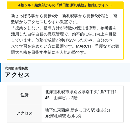
塾シル！編集部からの「武田塾 新札幌校」塾推しポイント
新さっぽろ駅から徒歩4分、新札幌駅から徒歩6分程と、複
数駅からアクセスしやすい教室です。
「授業をしない」指導方針が特徴の個別指導塾。参考書を
活用した自学自習の徹底管理で、効率的に学力向上を目指
しています。他塾で成績が伸びなかった方や、自分のペー
スで学習を進めたい方に最適です。MARCH・早慶などの難
関大合格を目指す生徒にも人気の塾です。
武田塾 新札幌校
アクセス
北海道札幌市厚別区厚別中央1条7丁目1-
住所
45 山岸ビル 2階
地下鉄東西線 新さっぽろ駅 徒歩2分
アクセス
JR新札幌駅 徒歩5分