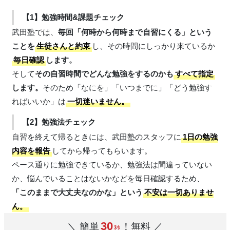
【1】勉強時間&課題チェック
武田塾では、
毎回「何時から何時まで自習にくる」という
ことを
生徒さんと約束
し、その時間にしっかり来ているか
毎日確認
します。
そして
その自習時間でどんな勉強をするのかも
すべて指定
します。
そのため「なにを」「いつまでに」「どう勉強す
ればいいか」は
一切迷いません。
【2】勉強法チェック
自習を終えて帰るときには、武田塾のスタッフに
1日の勉強
内容を報告
してから帰ってもらいます。
ペース通りに勉強できているか、勉強法は間違っていない
か、悩んでいることはないかなどを毎日確認するため、
「このままで大丈夫なのかな」という
不安は一切ありませ
ん。
30
＼ 簡単
！無料 ／
秒