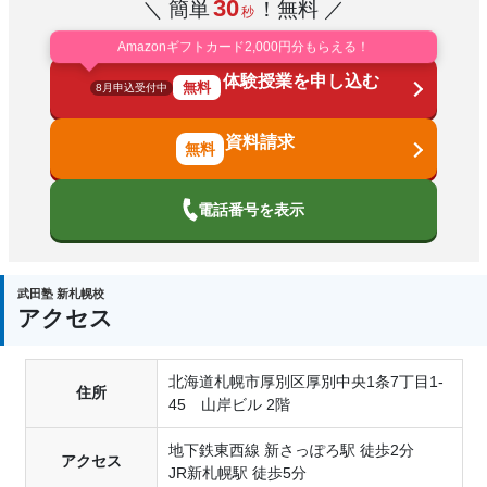
30
＼ 簡単
！無料 ／
秒
Amazonギフトカード2,000円分もらえる！
体験授業を申し込む
無料
8月申込受付中
資料請求
電話番号を表示
武田塾 新札幌校
アクセス
北海道札幌市厚別区厚別中央1条7丁目1-
住所
45 山岸ビル 2階
地下鉄東西線 新さっぽろ駅 徒歩2分
アクセス
JR新札幌駅 徒歩5分