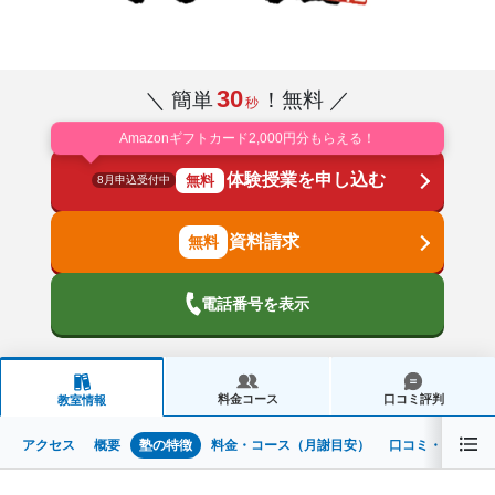
30
＼ 簡単
！無料 ／
秒
Amazonギフトカード2,000円分もらえる！
体験授業を申し込む
無料
8月申込受付中
資料請求
電話番号を表示
料金コース
口コミ評判
教室情報
アクセス
概要
塾の特徴
料金・コース（月謝目安）
口コミ・評判