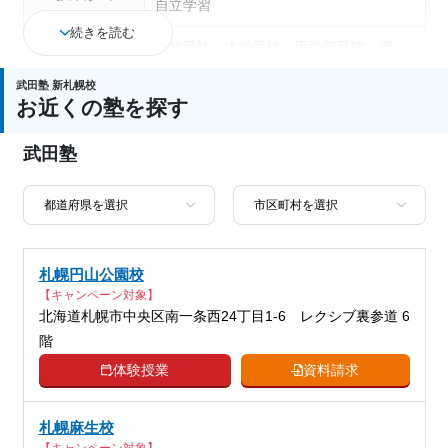
自立学習
続きを読む
高校受験、大学受験、医学部受験、授
業・定期テスト対策、内申点対策、学習
武田塾 新札幌校
習慣の定着、総合型選抜(旧AO)対策、推
お近くの塾を探す
通塾の目的
薦入試対策、学校別特化対策、国公立大
対策、私大対策、共通テスト対策、英検
武田塾
(英語検定)対策、漢検(漢字検定)対策、数
学特化対策
中高一貫校生に対応、授業の振替可能、
塾の特徴
不登校生に対応、1科目から受講可能、
季節講習のみの受講可、自習室あり
札幌円山公園校
【キャンペーン対象】
科目
北海道札幌市中央区南一条西24丁目1-6 レクシブ裏参道 6
階
体験授業
資料請求
札幌麻生校