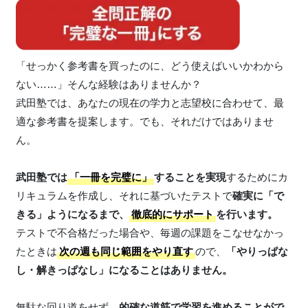
「せっかく参考書を買ったのに、どう使えばいいかわから
ない……」そんな経験はありませんか？
武田塾では、あなたの現在の学力と志望校に合わせて、最
適な参考書を提案します。でも、それだけではありませ
ん。
武田塾では
「一冊を完璧に」
することを実現
するためにカ
リキュラムを作成し、それに基づいたテストで
確実に「で
きる」ようになるまで、
徹底的にサポート
を行います。
テストで不合格だった場合や、毎週の課題をこなせなかっ
たときは
次の週も同じ範囲をやり直す
ので、
「やりっぱな
し・解きっぱなし」になることはありません。
無駄な回り道をせず、
的確な道筋で学習を進めることがで