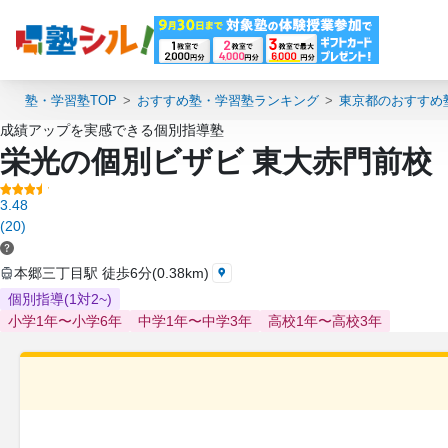
塾・学習塾TOP
おすすめ塾・学習塾ランキング
東京都のおすすめ
成績アップを実感できる個別指導塾
栄光の個別ビザビ 東大赤門前校
3.48
(20)
本郷三丁目駅 徒歩6分(0.38km)
個別指導(1対2~)
小学1年〜小学6年
中学1年〜中学3年
高校1年〜高校3年