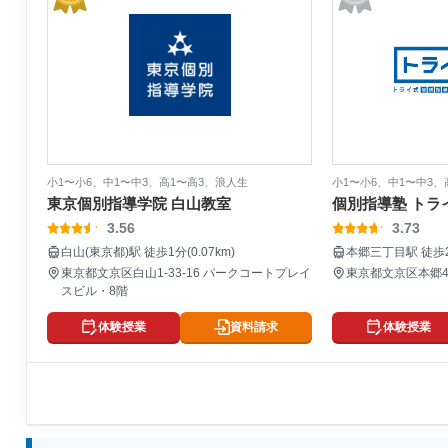
小1〜小6、中1〜中3、高1〜高3、浪人生
小1〜小6、中1〜中3、
東京個別指導学院 白山教室
個別指導塾 トラ
3.56
3.73
白山(東京都)駅 徒歩1分(0.07km)
本郷三丁目駅 徒歩2分
東京都文京区白山1-33-16 パークコートプレイ
東京都文京区本郷4-2
スビル・8階
体験授業
資料請求
体験授業