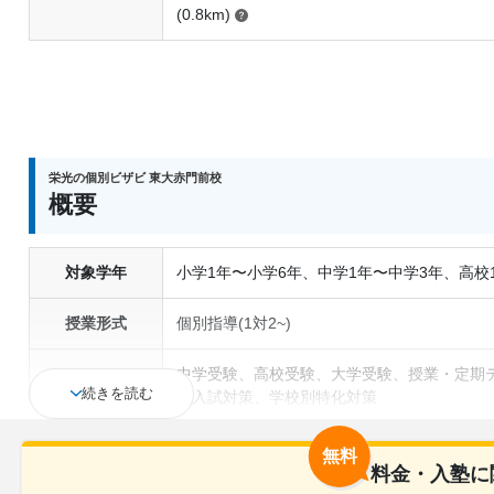
(0.8km)
栄光の個別ビザビ 東大赤門前校
概要
対象学年
小学1年〜小学6年、中学1年〜中学3年、高校
授業形式
個別指導(1対2~)
中学受験、高校受験、大学受験、授業・定期テ
通塾の目的
続きを読む
薦入試対策、学校別特化対策
塾の特徴
中高一貫校生に対応、1科目から受講可能、
無料
料金・入塾に