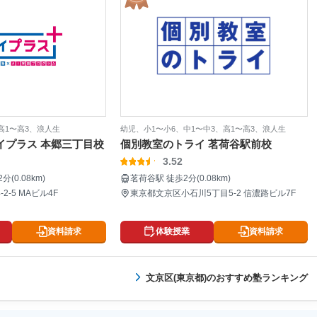
高1〜高3、浪人生
幼児、小1〜小6、中1〜中3、高1〜高3、浪人生
イプラス 本郷三丁目校
個別教室のトライ 茗荷谷駅前校
3.52
(0.08km)
茗荷谷駅 徒歩2分(0.08km)
-5 MAビル4F
東京都文京区小石川5丁目5-2 信濃路ビル7F
資料請求
体験授業
資料請求
文京区(東京都)のおすすめ塾ランキング