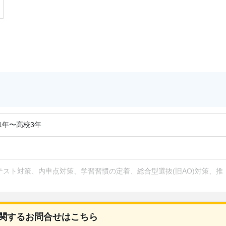
1年〜高校3年
スト対策、内申点対策、学習習慣の定着、総合型選抜(旧AO)対策、推
授業の振替可能
関するお問合せはこちら