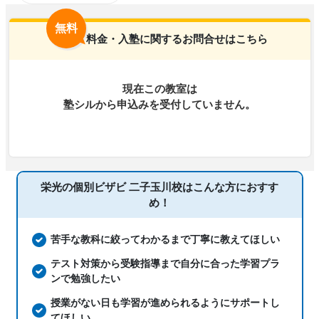
通塾の目的
の定着、総合型選抜(旧AO)対策、推薦入
無料
試対策、学校別特化対策
料金・入塾に関するお問合せはこちら
中高一貫校生に対応、1科目から受講可
塾の特徴
能、授業の振替可能
現在この教室は
科目
塾シルから申込みを受付していません。
栄光の個別ビザビ 二子玉川校は
こんな方におすす
め！
苦手な教科に絞ってわかるまで丁寧に教えてほしい
テスト対策から受験指導まで自分に合った学習プラ
ンで勉強したい
授業がない日も学習が進められるようにサポートし
てほしい