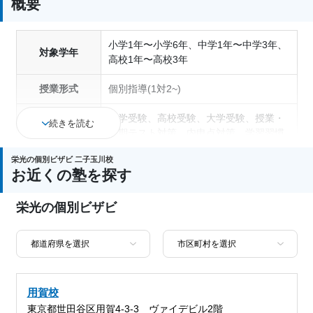
概要
小学1年〜小学6年、中学1年〜中学3年、
対象学年
高校1年〜高校3年
授業形式
個別指導(1対2~)
中学受験、高校受験、大学受験、授業・
続きを読む
定期テスト対策、内申点対策、学習習慣
通塾の目的
の定着、総合型選抜(旧AO)対策、推薦入
栄光の個別ビザビ 二子玉川校
試対策、学校別特化対策
お近くの塾を探す
中高一貫校生に対応、1科目から受講可
塾の特徴
栄光の個別ビザビ
能、授業の振替可能
科目
用賀校
東京都世田谷区用賀4-3-3 ヴァイデビル2階