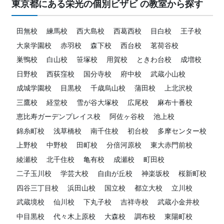
東京都にある栄光の個別ビザビ の教室から探す
田無校
練馬校
西大島校
西葛西校
目白校
王子校
大泉学園校
赤羽校
森下校
西台校
茗荷谷校
巣鴨校
白山校
笹塚校
用賀校
ときわ台校
成増校
日野校
西荻窪校
国分寺校
府中校
武蔵小山校
成城学園校
目黒校
千歳烏山校
蒲田校
上北沢校
三鷹校
経堂校
雪が谷大塚校
広尾校
麻布十番校
恵比寿ガーデンプレイス校
阿佐ヶ谷校
池上校
錦糸町校
浅草橋校
南千住校
初台校
多摩センター校
上野校
中野校
田町校
分倍河原校
東大赤門前校
綾瀬校
北千住校
亀有校
成瀬校
町田校
二子玉川校
学芸大校
自由が丘校
神楽坂校
桜新町校
四谷三丁目校
浜田山校
国立校
都立大校
立川校
武蔵境校
仙川校
下丸子校
吉祥寺校
武蔵小金井校
中目黒校
代々木上原校
大森校
調布校
東陽町校