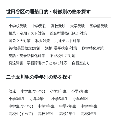
世田谷区の通塾目的・特徴別の塾を探す
小学校受験
中学受験
高校受験
大学受験
医学部受験
授業・定期テスト対策
総合型選抜(旧AO)対策
国公立大対策
私大対策
共通テスト対策
英検(英語検定)対策
漢検(漢字検定)対策
数学特化対策
英語・英会話特化対策
不登校生に対応
発達障害・学習障害の子どもに対応
自習室あり
二子玉川駅の学年別の塾を探す
幼児
小学生(すべて)
小学1年生
小学2年生
小学3年生
小学4年生
小学5年生
小学6年生
中学生(すべて)
中学1年生
中学2年生
中学3年生
高校生(すべて)
高校1年生
高校2年生
高校3年生