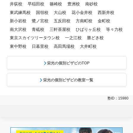
井荻校
早稲田校
篠崎校
豊洲校
南砂校
東武練馬校
国領校
大山校
花小金井校
西新井校
新小岩校
鷺ノ宮校
五反田校
方南町校
金町校
南大沢校
青砥校
三軒茶屋校
ひばりヶ丘校
等々力校
東京スカイツリータウン校
一之江校
勝どき校
東中野校
日暮里校
高田馬場校
大井町校
栄光の個別ビザビのTOP
栄光の個別ビザビの教室一覧
塾ID：15980