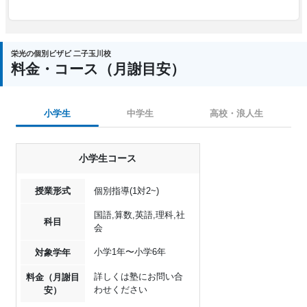
栄光の個別ビザビ 二子玉川校
料金・コース（月謝目安）
小学生
中学生
高校・浪人生
小学生コース
授業形式
個別指導(1対2~)
国語,算数,英語,理科,社
科目
会
小学1年〜小学6年
対象学年
詳しくは塾にお問い合
料金（月謝目
わせください
安）