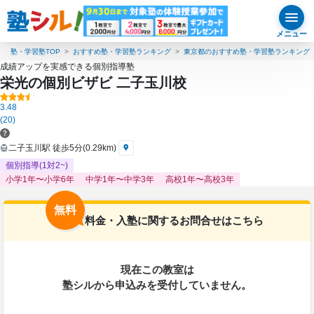
メニュー
塾・学習塾TOP
おすすめ塾・学習塾ランキング
東京都のおすすめ塾・学習塾ランキング
成績アップを実感できる個別指導塾
栄光の個別ビザビ 二子玉川校
3.48
(20)
二子玉川駅 徒歩5分(0.29km)
個別指導(1対2~)
小学1年〜小学6年
中学1年〜中学3年
高校1年〜高校3年
無料
料金・入塾に関するお問合せはこちら
現在この教室は
塾シルから申込みを受付していません。