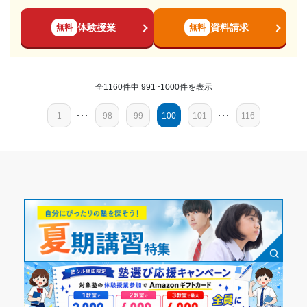
---
能性がございますので、詳しくは塾にお問い合わせください。
---
通塾期間
個別教室のトライ 宮崎駅前校の口コミをもっと見る
料金
体験授業
資料請求
無料
無料
同じく料金設定と指導の質が良いです。 夏期講習などの講習
月額料金
2019年3月〜2020年3月(1年1ヶ月)
は別途調整出来るので柔軟に受講できます。
10,000円〜30,000円
コース・カリキュラム
入塾時の学年
全1160件中 991~1000件を表示
料金設定と指導の質が良いです。 大学生からプロの講師ま
目的の達成度
で、幅広いコースがあって良いです。 自分の苦手科目に対応
中学3年
1
･･･
98
99
100
101
･･･
116
出来るので良いと思います。
未達成
受講コース
講師の教え方
---
目的の達成理由
通年,春期講習,夏期講習,冬期講習
塾内の環境
コピー機やテキストなど充実しています。 授業を行うブース
講師が全員大学生で、あまりレベルの高い内容に対応し
通塾頻度
もしっかり分けられており、集中して取り組むことが出来ま
てくれなかったため。出される教材のレベルが自分の学
す。
力よりもかなり低いものだった。
---
塾周辺の環境
駅の目の前でアクセスが良いかつコンビニやスーパーマーケ
志望校と合格状況
1日あたりの授業時間
ット、100円ショップなども充実している。
---
授業以外のサポート
---
(相談・面談、家庭学習のサポート、授業以外のコミュニケーション等)