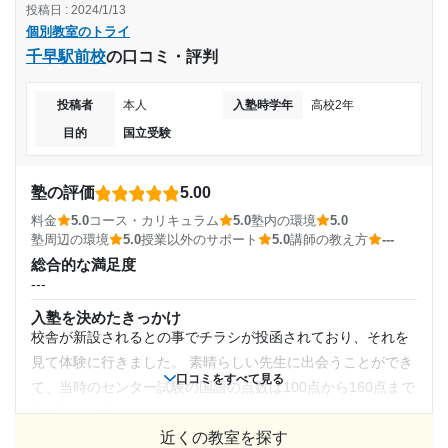
投稿日 : 2024/1/13
料金
利用詳細
月額料金
個別教室のトライ
個別教室ということもあり少し割高ではあるがそれに適した
通塾期間
千早駅前校
の口コミ・評判
レベルの教育が施されている。
10,000円〜30,000円
コース・カリキュラム
2019年7月〜2019年9月(3ヶ月)
様々なコースがあり、生徒個人のレベルに合ったコースを受
投稿者
本人
入塾時学年
高校2年
目的の達成度
講することができ、レベルアップにつながる
目的
国立受験
入塾時の学年
講師の教え方
達成
---
中学3年
塾の評価
5.00
塾内の環境
目的の達成理由
料金
5.0
コース・カリキュラム
5.0
塾内の環境
5.0
過去問などの教材がかなり充実しており、勉強材料には困る
受講コース
塾周辺の環境
5.0
授業以外のサポート
5.0
講師の教え方
---
ことがありませんでした。それもあって合格できました。
英語の偏差値が低く数学の偏差値は平均より高いぐらい
総合的な満足度
で入塾したが。英語の成績が人並みに、数学の成績はト
塾周辺の環境
夏期講習
---
ップレベになるぐらい成績が向上した。学内でトップレ
駅も近く、コンビニも近いのでアクセスも最高であり小腹を
入塾を決めたきっかけ
ベルの成績になり、高校では選抜クラスに入った。
満たすのにも適切な場所に位置して舞います。
通塾頻度
校舎が新設されるとの事でチラシが投函されており、それを
授業以外のサポート
見て体験に行きました。 素晴らしい先生に出会うことができ
志望校と合格状況
(相談・面談、家庭学習のサポート、授業以外のコミュニケーション等)
---
口コミをすべて見る
自習室も綺麗であり、授業時間外であっても先生方は真摯に
て、当時のセンター試験の国語の点数は100点から160点まで
私たちの質問に向き合ってくれます。
---
上がりました。
1日あたりの授業時間
近くの教室を探す
利用詳細
塾の雰囲気
※料金は口コミされた方が支払った金額の目安です。実際の料金とは異なる可