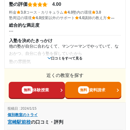
行きたいところに行けたから塾の評価としてはとても良
塾の評価
通塾頻度
4.00
---
かったと思う。また、サポートも良かった
塾内の環境
料金
3.0
コース・カリキュラム
4.0
塾内の環境
3.0
---
塾周辺の環境
4.0
授業以外のサポート
4.0
講師の教え方
---
自習室があり、集中して勉強ができる場所があったり休憩が
志望校と合格状況
総合的な満足度
できる場所もあってよかった。また、館内がキレイなので不
---
1日あたりの授業時間
快に感じないところが何よりもよかった。
---
入塾を決めたきっかけ
塾周辺の環境
※料金は口コミされた方が支払った金額の目安です。実際の料金とは異なる可
---
他の塾が自分に合わなくて、マンツーマンでやっていて、な
自宅から近く自転車で通いやすい場所であった。周りには電
能性がございますので、詳しくは塾にお問い合わせください。
おかつ、自分に合う塾を探していたから
車もそう遠くない場所に通っているため、文句なしの立地で
個別教室のトライ 大森駅前校の口コミをもっと見る
月額料金
口コミをすべて見る
ある。
塾の雰囲気
---
授業以外のサポート
10,000円〜30,000円
(相談・面談、家庭学習のサポート、授業以外のコミュニケーション等)
近くの教室を探す
料金
面談等も行なってくれていたため、方向性を迷ったり悩んだ
自分が払っていたわけではないが、親から少し高いと聞いて
目的の達成度
りすることもなく、また、テスト後のアフターフォローもし
いた 先生たちも現役大学生だったり、頭の良い先生たちばか
体験授業
資料請求
無料
無料
てくれた。
りだったので、妥当ではあると思う
未達成
利用詳細
コース・カリキュラム
投稿日 : 2024/1/15
自分のやりたい科目を勉強することができ、タブレット学習
通塾期間
目的の達成理由
個別教室のトライ
などを用いて、苦手を克服することができた
宮崎駅前校
の口コミ・評判
2018年8月〜2020年3月(1年8ヶ月)
スポーツ推薦で声がかかり進路変更したため。だが、あ
講師の教え方