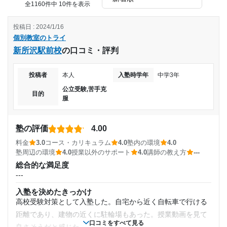
他のところと比べるととても良いと思った。コストパフォー
全1160件中 10件を表示
マンスが良いのでとても満足することができた
投稿日 : 2024/1/16
改善してほしい点
個別教室のトライ
個別というだけあってやはり高く、他の塾に比べて質の良い
新所沢駅前校
の口コミ・評判
授業だったとは思えないから。
個人指導なので、わりと高い。学生バイトなので、もう少し
投稿者
本人
入塾時学年
中学3年
低くしても良いのではないかともおもう。
料金はかなり高く、1教科増やすごとに料金の負担がかなり
公立受験,苦手克
目的
大きくなる。料金に見合った指導してくれたかと言われる
服
と、当たり外れが多いとよく聞くので、何も言えない。
塾の評価
4.00
料金
3.0
コース・カリキュラム
4.0
塾内の環境
4.0
塾周辺の環境
4.0
授業以外のサポート
4.0
講師の教え方
---
総合的な満足度
---
入塾を決めたきっかけ
高校受験対策として入塾した。自宅から近く自転車で行ける
距離であり、建物の近くに駐輪場もあった。授業動画を見て
口コミをすべて見る