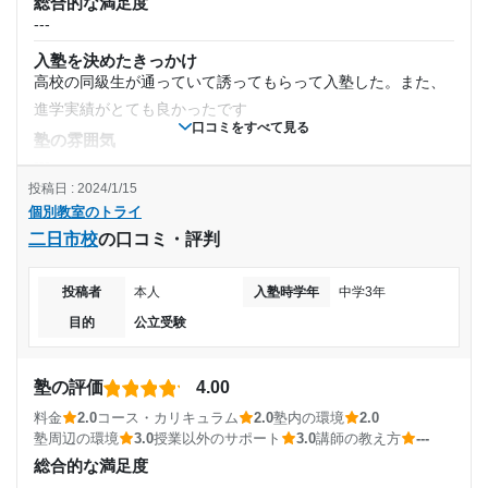
塾周辺の環境
総合的な満足度
---
桑名駅、高校共に近くに位置しており、通塾にも時間があま
---
りかからないので助かった。高校からの帰りに寄れる所や、
1日あたりの授業時間
入塾を決めたきっかけ
帰りの時間が遅くても危なくないところが良かった。
高校の同級生が通っていて誘ってもらって入塾した。また、
授業以外のサポート
進学実績がとても良かったです
---
(相談・面談、家庭学習のサポート、授業以外のコミュニケーション等)
口コミをすべて見る
塾の雰囲気
自分が受験で迷っている時に、担当の講師の方ではなくても
月額料金
---
相談に乗ってくれた。自分と同じ高校、同じ進路を考えてい
投稿日 : 2024/1/15
料金
た講師の方も多く、具体的な視点でアドバイスをくれたので
30,000円〜50,000円
個別教室のトライ
料金に見合ってた。また、他の塾と比べても高くなく、とて
良かった。
二日市校
の口コミ・評判
も通いやすい価格設定だった。
利用詳細
目的の達成度
コース・カリキュラム
通塾期間
とても集中的でよかった。また、自分は講習を受講していた
投稿者
本人
入塾時学年
中学3年
達成
ため、短期集中型で非常にためになる時間だった
目的
公立受験
2022年10月〜2023年3月(6ヶ月)
講師の教え方
目的の達成理由
---
塾の評価
4.00
入塾時の学年
塾内の環境
高校受験対策として通塾し始めたが、無事志望していた
料金
2.0
コース・カリキュラム
2.0
塾内の環境
2.0
とても勉強しやすかった。また、参考書が揃っていたり、自
高校に入学することができた。部活動もあり忙しい中で
塾周辺の環境
高校3年
3.0
授業以外のサポート
3.0
講師の教え方
---
習スペースがあったり、教室が綺麗だったりととても良かっ
も予定を調整して真摯に向き合って頂けた。
総合的な満足度
たです
---