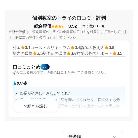
個別教室のトライの口コミ・評判
総合評価
3.52
口コミ数(1160)
※総合評価は、個別教室のトライの全教室の口コミを対象にして算出していま
す。教室毎の評価は各口コミをご覧ください。
料金
3.1
コース・カリキュラム
3.6
講師の教え方
3.8
塾内の環境
3.5
塾周辺の環境
3.6
授業以外のサポート
3.5
口コミまとめ
AI
AIによる抜粋です。実際の口コミも併せてご参照ください。
良い点
塾長がやさしくおしえてくれた
日々の学校生活について話を聞いてくれたり、授業外でも分
続きを読む
からないことがあれば質問をしに行ける環境だったと思いま
す。
苦手分野を得意にするならここにするべきだと思う。
様々なコースもあるが、どのコースにしても先生が一対一で
教えてくれるため、すぐに学ぶことができる。