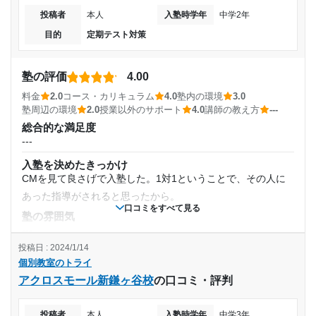
のまま通っていれば目的も達成できていたと思う。
---
投稿者
本人
入塾時学年
中学2年
入塾時の学年
塾内の環境
志望校と合格状況
目的
定期テスト対策
自習席がすこし少なかったが、しっかりと勉強に専念できる
中学2年
設備は整っていた ただ、冬場は換気のためとはいえ、窓が開
---
いていたため、寒かった
塾の評価
4.00
受講コース
※料金は口コミされた方が支払った金額の目安です。実際の料金とは異なる可
塾周辺の環境
料金
2.0
コース・カリキュラム
4.0
塾内の環境
3.0
能性がございますので、詳しくは塾にお問い合わせください。
となりにイトーヨーカドーがあるため、送迎がとても楽 模試
塾周辺の環境
2.0
授業以外のサポート
4.0
講師の教え方
---
通年
個別教室のトライ 二日市校の口コミをもっと見る
などを受けるときにお昼休憩がしやすい
総合的な満足度
---
授業以外のサポート
通塾頻度
(相談・面談、家庭学習のサポート、授業以外のコミュニケーション等)
入塾を決めたきっかけ
志望理由書や面接練習などをしてくれていた 自習をするとき
CMを見て良さげで入塾した。1対1ということで、その人に
---
も、分からないところを聞くと教えてくれていた
あった指導がされると思ったから。
利用詳細
口コミをすべて見る
1日あたりの授業時間
塾の雰囲気
通塾期間
---
---
投稿日 : 2024/1/14
料金
2018年9月〜2022年11月(4年3ヶ月)
個別教室のトライ
学生が教えている割に高いと思う。プロの講師が教えている
月額料金
アクロスモール新鎌ヶ谷校
の口コミ・評判
ならわかるが、スケジュール管理がしっかりしていない学生
入塾時の学年
の先生など、クオリティーが安定しないのに高いと思う。
〜10,000円
投稿者
本人
入塾時学年
中学3年