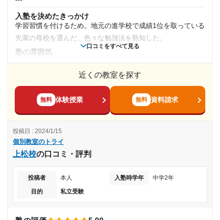
受講コース
志望校と合格状況
塾周辺の環境
入塾を決めたきっかけ
周りの意識が高く自分もそれに刺激されて、勉強できる環境
通年
学習習慣を付けるため。地元の進学校で成績1位を取っている
---
が整っていると感じました。
先輩の母校を選んだ。色々な勉強法を熟知した。
授業以外のサポート
通塾頻度
口コミをすべて見る
※料金は口コミされた方が支払った金額の目安です。実際の料金とは異なる可
塾の雰囲気
(相談・面談、家庭学習のサポート、授業以外のコミュニケーション等)
能性がございますので、詳しくは塾にお問い合わせください。
常にサポートしてくれてよかった。また自習などでも先生方
---
個別教室のトライ 新所沢駅前校の口コミをもっと見る
---
が常に教えてくれてすごく助かった
近くの教室を探す
料金
少し高いかなと感じた。もう少しプライスダウンできればも
利用詳細
1日あたりの授業時間
っとスムーズにたくさん通えていたと思う。
体験授業
資料請求
無料
無料
通塾期間
コース・カリキュラム
---
ほぼプリント学習だった。だが、説明が分かりやすく偏差値
2018年9月〜2019年12月(1年4ヶ月)
投稿日 : 2024/1/15
もすぐ伸びていきました。2ヶ月で8くらい。
月額料金
個別教室のトライ
講師の教え方
入塾時の学年
上松校
の口コミ・評判
---
10,000円〜30,000円
塾内の環境
高校2年
投稿者
本人
入塾時学年
中学2年
周りの音がよく聞こえていたため。席数が少なく咳が確保で
目的の達成度
目的
私立受験
きないときもあったため。もっと席数を増やして欲しかった
受講コース
達成
です。
春期講習
塾周辺の環境