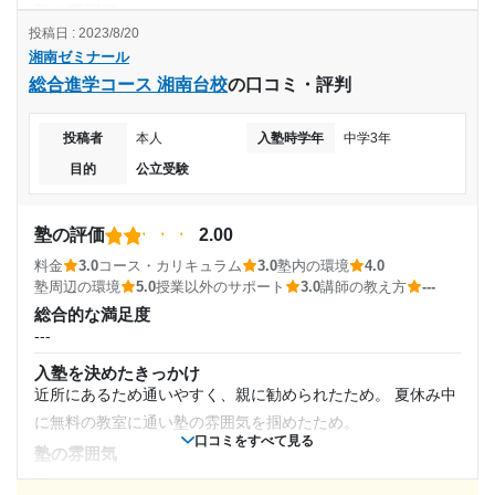
塾の雰囲気
---
投稿日 : 2023/8/20
湘南ゼミナール
料金
総合進学コース 湘南台校
の口コミ・評判
他の塾と比べて集団塾ということもあり、料金は安めだった
と思います。料金の割にいい環境を提供させてもらえると思
投稿者
本人
入塾時学年
中学3年
います
目的
公立受験
コース・カリキュラム
特にコースなどはなかったが、模試の成績によって上と下の
コースにわけられ、それぞれのレベルに沿った授業が行われ
塾の評価
2.00
ていた
料金
3.0
コース・カリキュラム
3.0
塾内の環境
4.0
講師の教え方
塾周辺の環境
5.0
授業以外のサポート
3.0
講師の教え方
---
---
総合的な満足度
塾内の環境
---
教室自体がとても狭かったため、隣の人と距離が近いなどが
入塾を決めたきっかけ
あるが、プリンターやエアコンも内装されていて、快適だっ
近所にあるため通いやすく、親に勧められたため。 夏休み中
た
に無料の教室に通い塾の雰囲気を掴めたため。
口コミをすべて見る
塾周辺の環境
塾の雰囲気
全員がそれぞれの目標に向かって熱心に勉強しており、みん
---
な仲が良かったため、問題を出し合ったりしていて、お互い