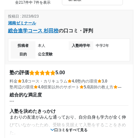
授業の内容などが高難易度だが小テストや宿題による予習・
全217件中 7件を表示
復習のフォローアップも充実しており学んだことが身につい
た。
投稿日 : 2023/8/23
湘南ゼミナール
改善してほしい点
総合進学コース 杉田校
の口コミ・評判
質問を聞きにくいかもしれません。先生が忙しいです。先生
は色々な教室を回ってしまうので気軽に聞けるという感じで
投稿者
本人
入塾時学年
中学2年
はないです。
ほかの学校の定期試験の対策はしっかりやるが自分の学校の
目的
公立受験
対策はあまりやってくれなかった
自習室は狭く、飲食や軽食をとる休憩など一つ一つがやりづ
塾の評価
5.00
らかった。また、講師は忙しそうで生徒のプライベートや個
人の相談などには構いたくても構えないような状況に思え
料金
3.0
コース・カリキュラム
4.0
塾内の環境
3.0
た。
塾周辺の環境
4.0
授業以外のサポート
5.0
講師の教え方
---
自身は当時中学生だったために格別記憶に残っているわけで
総合的な満足度
はないが、それでも高かった印象がある
---
入塾を決めたきっかけ
まわりの友達がみんな通っており、自分自身も学力が全く伸
びていなかったため、受験を見据えて入塾をすることをきめ
口コミをすべて見る
た。