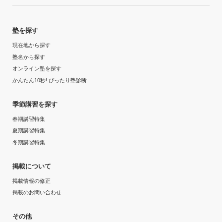
中学2年
志望校に合格できたから。学校の成績は常に上位を維持
塾を探す
できたから。
受講コース
現在地から探す
志望校と合格状況
塾名から探す
通年
オンライン塾を探す
---
かんたん10秒! ぴったり塾診断
通塾頻度
※料金は口コミされた方が支払った金額の目安です。実際の料金とは異なる可
季節講習を探す
能性がございますので、詳しくは塾にお問い合わせください。
---
湘南ゼミナール 総合進学コース 鴨居校の口コミをもっと見る
春期講習特集
1日あたりの授業時間
夏期講習特集
冬期講習特集
---
掲載について
月額料金
掲載情報の修正
掲載のお問い合わせ
50,000円〜100,000円
その他