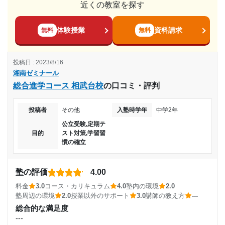
近くの教室を探す
料金
を高め合える環境でした
そこまで高いとは思わないが、特段安いということも無い。
授業以外のサポート
周辺の塾と比べると値段とコース内容は釣り合っていると感
体験授業
資料請求
無料
無料
(相談・面談、家庭学習のサポート、授業以外のコミュニケーション等)
じる。
悩み事などの相談も乗ってくれたり、授業でわからなかった
ところや、模試のわからなかったところなどを丁寧に教えて
コース・カリキュラム
投稿日 : 2023/8/16
全科目学べるのが良い。特段ダメな教科がない限りはこれで
くれていた
湘南ゼミナール
よいと思う。基礎科目の国数英の回数が多いため理社が苦手
利用詳細
総合進学コース 相武台校
の口コミ・評判
な方はあまり向かないかも
通塾期間
講師の教え方
投稿者
その他
入塾時学年
中学2年
---
2017年以前〜2018年2月(2ヶ月以上)
公立受験,定期テ
塾内の環境
目的
スト対策,学習習
私が通っていた頃は綺麗だった。自習室はそこまで広くはな
入塾時の学年
慣の確立
いがどこかしらの席はいつも空いていた。
塾周辺の環境
中学2年
塾の評価
4.00
駅が近くにあるため通いやすい。周辺にコンビニ等もあるの
料金
3.0
コース・カリキュラム
4.0
塾内の環境
2.0
でお昼ご飯や夜ご飯を買っていくこともできるため便利
受講コース
塾周辺の環境
2.0
授業以外のサポート
3.0
講師の教え方
---
授業以外のサポート
総合的な満足度
(相談・面談、家庭学習のサポート、授業以外のコミュニケーション等)
通年
休んだときに授業動画が見られるのは良い。授業外でも相談
---