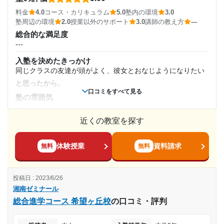
もしれません。
す。
料金
4.0
コース・カリキュラム
5.0
塾内の環境
3.0
塾周辺の環境
中学3年
塾周辺の環境
2.0
授業以外のサポート
3.0
講師の教え方
---
アクセスはとてもよく、電車で行きやすかった。駅からも近
志望校と合格状況
総合的な満足度
かった。
受講コース
---
---
授業以外のサポート
(相談・面談、家庭学習のサポート、授業以外のコミュニケーション等)
入塾を決めたきっかけ
通年
面談はあまりなかったと思う。でも、授業前後のサポートは
※料金は口コミされた方が支払った金額の目安です。実際の料金とは異なる可
同じクラスの友達が頭がよく、彼女とおなじようになりたい
能性がございますので、詳しくは塾にお問い合わせください。
手厚かった記憶があります。
と思ったから。
湘南ゼミナール 総合進学コース 相武台校の口コミをもっと見る
通塾頻度
口コミをすべて見る
利用詳細
塾の雰囲気
---
通塾期間
---
近くの教室を探す
料金
リーズナブルとは言えないかもしれないが、志望校に合格す
2017年以前
1日あたりの授業時間
ることができたので結果オーライ
体験授業
資料請求
無料
無料
入塾時の学年
コース・カリキュラム
---
塾以外で勉強しなかったため、長期休みでも塾に行くことで
投稿日 : 2023/6/26
小学6年
学習習慣が確立できた。
月額料金
湘南ゼミナール
講師の教え方
総合進学コース 希望ヶ丘校
の口コミ・評判
受講コース
---
10,000円〜30,000円
塾内の環境