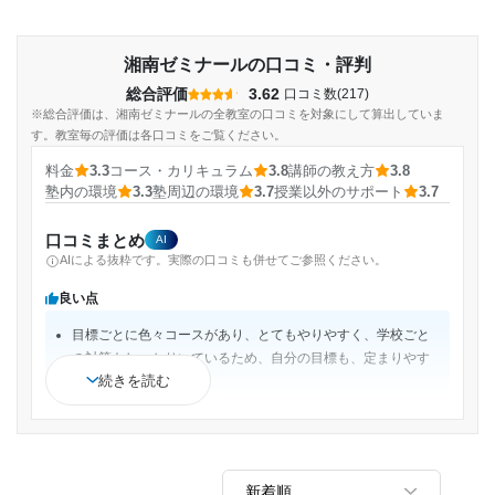
湘南ゼミナールの口コミ・評判
総合評価
3.62
口コミ数(217)
※総合評価は、湘南ゼミナールの全教室の口コミを対象にして算出していま
す。教室毎の評価は各口コミをご覧ください。
料金
3.3
コース・カリキュラム
3.8
講師の教え方
3.8
塾内の環境
3.3
塾周辺の環境
3.7
授業以外のサポート
3.7
口コミまとめ
AI
AIによる抜粋です。実際の口コミも併せてご参照ください。
良い点
目標ごとに色々コースがあり、とてもやりやすく、学校ごと
の対策もしっかりいているため、自分の目標も、定まりやす
続きを読む
く良い。
短期だったので通常の授業のことはあまりよくわからなかっ
たが、講習生にも優しく，苦手は克服できた。
学力ごとにコース分けされており、自分のレベルにあったコ
ースで勉強ができ、友達同士で高めあって勉強ができた。