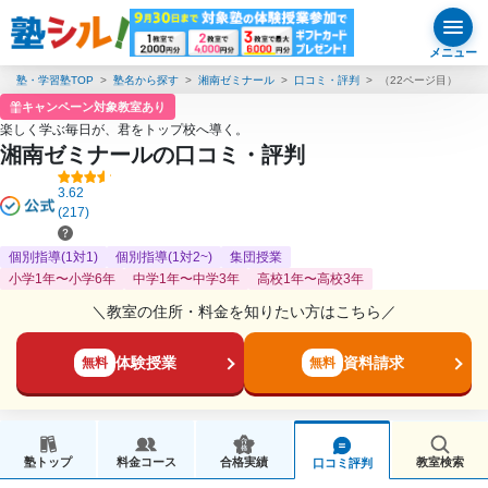
メニュー
塾・学習塾TOP
塾名から探す
湘南ゼミナール
口コミ・評判
（22ページ目）
キャンペーン対象教室あり
楽しく学ぶ毎日が、君をトップ校へ導く。
湘南ゼミナールの口コミ・評判
3.62
(217)
個別指導(1対1)
個別指導(1対2~)
集団授業
小学1年〜小学6年
中学1年〜中学3年
高校1年〜高校3年
＼教室の住所・料金を知りたい方はこちら／
体験授業
資料請求
無料
無料
塾トップ
料金コース
合格実績
教室検索
口コミ評判