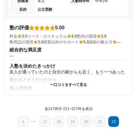
春期講習
投稿者
本人
入塾時学年
中学2年
目的の達成度
入口に蜘蛛が巣を作って長らく放置されている。内装は汚く
目的
公立受験
はない。改装されたという話も聞く
通塾頻度
達成
塾周辺の環境
すぐ下にコンビニがあり、そこの前でタバコを吸う人がいた
塾の評価
5.00
---
目的の達成理由
ため、たまに教室に臭いが入ってきていた。
料金
3.0
コース・カリキュラム
4.0
塾内の環境
3.0
授業以外のサポート
塾周辺の環境
3.0
授業以外のサポート
5.0
講師の教え方
---
1日あたりの授業時間
湘南ゼミナールに通っていたことで入試で得点するため
(相談・面談、家庭学習のサポート、授業以外のコミュニケーション等)
総合的な満足度
のコツを知ることができ、結果的に志望校に合格できた
長く塾にいる子へのえこひいきがあった。今は塾長が変わっ
---
---
から。
ているのでないと思う。
入塾を決めたきっかけ
利用詳細
月額料金
志望校と合格状況
友人が通っていたのと自分の家からも近く、もう一つあった
通塾期間
塾がダメそうだったから
10,000円〜30,000円
口コミをすべて見る
---
塾の雰囲気
2017年以前〜2020年3月(2年以上)
---
※料金は口コミされた方が支払った金額の目安です。実際の料金とは異なる可
目的の達成度
能性がございますので、詳しくは塾にお問い合わせください。
料金
入塾時の学年
湘南ゼミナール 総合進学コース 日吉校の口コミをもっと見る
親が払っていたのでよくわからないが他の塾より少しは高か
全217件中 211~217件を表示
達成
ったと思う
小学6年
1
･･･
17
18
19
20
21
22
コース・カリキュラム
目的の達成理由
高校入試の点数が塾で勉強しているだけで県トップ以外なら
受講コース