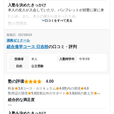
に乗ってもらっている生徒は見かけた。
入塾を決めたきっかけ
通塾頻度
利用詳細
本人の友人が入会していたり、パンフレットが頻繁に家に来
たため。また、本人の家から近かったため。
---
通塾期間
口コミをすべて見る
塾の雰囲気
1日あたりの授業時間
---
2018年8月〜2019年2月(7ヶ月)
投稿日 : 2023/8/16
料金
---
湘南ゼミナール
相場だと感じた。周辺地域に多い共働き世帯には少し重い出
入塾時の学年
総合進学コース 日吉校
の口コミ・評判
費になるが本人の将来のためならと考え出す親が多いらし
月額料金
中学3年
い。
投稿者
本人
入塾時学年
中学3年
コース・カリキュラム
〜10,000円
受講コース
授業や課題へのサポートが手厚い。また、応用的な考え方も
目的
公立受験
しっかりと抜かりなく教えてくれる。
目的の達成度
通年
講師の教え方
塾の評価
4.00
---
達成
通塾頻度
料金
3.0
コース・カリキュラム
4.0
塾内の環境
4.0
塾内の環境
塾周辺の環境
5.0
授業以外のサポート
3.0
講師の教え方
---
ビルの一角のため少し狭い。しかし、自習室などもあり特に
目的の達成理由
---
総合的な満足度
不便に思うことはなかったそうだ。
---
塾周辺の環境
生徒の目標に合わせた授業が行われ、わからないことな
1日あたりの授業時間
入塾を決めたきっかけ