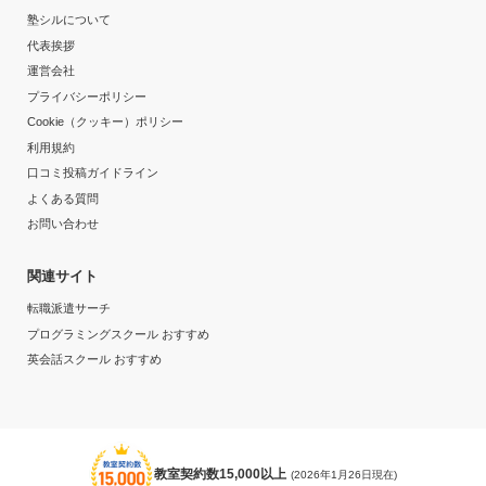
目的の達成度
塾シルについて
代表挨拶
達成
運営会社
プライバシーポリシー
目的の達成理由
Cookie（クッキー）ポリシー
利用規約
行きたい高校に進学できたから。それ以外には特に思い
当たりません
口コミ投稿ガイドライン
よくある質問
志望校と合格状況
お問い合わせ
---
関連サイト
転職派遣サーチ
※料金は口コミされた方が支払った金額の目安です。実際の料金とは異なる可
能性がございますので、詳しくは塾にお問い合わせください。
プログラミングスクール おすすめ
湘南ゼミナール 総合進学コース 希望ヶ丘校の口コミをもっと見る
英会話スクール おすすめ
教室契約数15,000以上
(2026年1月26日現在)