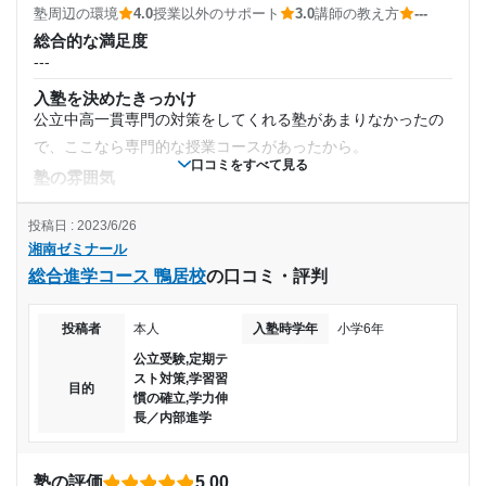
通塾頻度
教室はすごく広い訳ではなかったが、きれいに整備されてい
塾周辺の環境
4.0
授業以外のサポート
3.0
講師の教え方
---
※料金は口コミされた方が支払った金額の目安です。実際の料金とは異なる可
て集中できる環境だった。ただ、教室によっては隣の教室で
総合的な満足度
---
能性がございますので、詳しくは塾にお問い合わせください。
---
授業をしているのが声の大きい先生だと漏れ聞こえてくるこ
湘南ゼミナール 総合進学コース 湘南台校の口コミをもっと見る
とがあった。
入塾を決めたきっかけ
1日あたりの授業時間
公立中高一貫専門の対策をしてくれる塾があまりなかったの
塾周辺の環境
駅近だったため通いやすく、教室も新しい教室で非常にきれ
で、ここなら専門的な授業コースがあったから。
---
口コミをすべて見る
いだったため。また、塾内は静かめで集中しやすい環境だっ
塾の雰囲気
たから。
---
月額料金
投稿日 : 2023/6/26
授業以外のサポート
料金
(相談・面談、家庭学習のサポート、授業以外のコミュニケーション等)
湘南ゼミナール
キャンペーンなどで安く入塾できた。友達が多く通ってい
30,000円〜50,000円
面談などで相談にのってもらえるところはよかった。教室が
総合進学コース 鴨居校
の口コミ・評判
て、紹介制度も利用できた。
小さかったため自習スペースをつくってもらいにかかったの
目的の達成度
コース・カリキュラム
がマイナス要因。
専門的なコースで、テストも公立中高一貫校受験に対応した
投稿者
本人
入塾時学年
小学6年
利用詳細
達成
ものだった。
公立受験,定期テ
通塾期間
スト対策,学習習
講師の教え方
目的
慣の確立,学力伸
目的の達成理由
---
長／内部進学
2017年以前
塾内の環境
本人曰く中学での成績が急に上がったそうです。また、
授業教室はあまり広くなく、十分な設備とはいえなかったか
高校受験で役立つような知識を豊富に教わったそうで
入塾時の学年
塾の評価
5.00