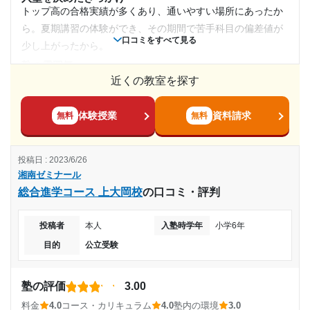
駅が近いため少し交通量が多い。また、ビルの一角であるた
どはすぐに先生に聞ける環境があり、安心して受験に臨
トップ高の合格実績が多くあり、通いやすい場所にあったか
むことができ、第一志望校に合格することができたから
め少し狭いため環境は少しだけ問題点があると考えた。
---
ら。夏期講習の体験ができ、その期間で苦手科目の偏差値が
授業以外のサポート
口コミをすべて見る
少し上がったから。
(相談・面談、家庭学習のサポート、授業以外のコミュニケーション等)
志望校と合格状況
月額料金
学校の課題も質問したら応えてくれるため、とても先生たち
塾の雰囲気
は親身に接してくれることがいいと感じた。
---
近くの教室を探す
---
10,000円〜30,000円
利用詳細
料金
※料金は口コミされた方が支払った金額の目安です。実際の料金とは異なる可
学習塾としては妥当な料金設定だと思う。他の学習塾の料金
体験授業
資料請求
無料
無料
目的の達成度
能性がございますので、詳しくは塾にお問い合わせください。
通塾期間
設定は分からないが、難易度が高めのオリジナルの模試が受
湘南ゼミナール 総合進学コース 杉田校の口コミをもっと見る
けられたりして、合格実績も多くあるのでそこまで高いとは
達成
2018年7月〜2020年2月(1年8ヶ月)
投稿日 : 2023/6/26
感じなかった。
湘南ゼミナール
目的の達成理由
コース・カリキュラム
入塾時の学年
総合進学コース 上大岡校
の口コミ・評判
全科目の授業を受けることができ、テキストも充実していた
と思う。模試の成績でクラス分けがされていたため、自分の
自分にはあまりあっていない塾だった。クラス分けテス
中学2年
投稿者
本人
入塾時学年
小学6年
トで高得点を取り上に振り分けられたが、目標としてい
実力にあったクラスで授業を受けることができたのも良かっ
る高校の難易度が周囲と合わずやりずらかった。
目的
公立受験
受講コース
た。
講師の教え方
志望校と合格状況
夏期講習,冬期講習
---
塾の評価
3.00
塾内の環境
料金
4.0
コース・カリキュラム
4.0
塾内の環境
3.0
---