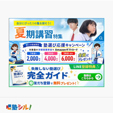
行けるくらいになったこと
専門コースのテスト対策があって、ちゃんと志望校対策
通年,春期講習,夏期講習,冬期講習
講師の教え方
をすることができた。
---
通塾頻度
志望校と合格状況
塾内の環境
一度エアコンが壊れて扇風機で授業をしていたことがありそ
---
---
れは大変だったが他は文句なし
塾周辺の環境
※料金は口コミされた方が支払った金額の目安です。実際の料金とは異なる可
1日あたりの授業時間
駅近で家からも近く通いやすかった。近くのスナックは帰り
能性がございますので、詳しくは塾にお問い合わせください。
湘南ゼミナール 総合進学コース 上大岡校の口コミをもっと見る
にうるさかった
---
授業以外のサポート
(相談・面談、家庭学習のサポート、授業以外のコミュニケーション等)
自習室に行く習慣をつけてもらえる仕組みがあったこと。人
月額料金
柄も良い
10,000円〜30,000円
利用詳細
通塾期間
目的の達成度
2018年11月〜2021年3月(2年5ヶ月)
達成
入塾時の学年
目的の達成理由