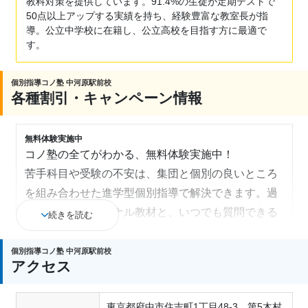
教科対策を提供しています。91.4%の生徒が定期テストで
50点以上アップする実績を持ち、経験豊富な教室長が指
導。公立中学校に在籍し、公立高校を目指す方に最適で
す。
個別指導コノ塾 中河原駅前校
各種割引・キャンペーン情報
無料体験実施中
コノ塾の全てがわかる、無料体験実施中！
苦手科目や受験の不安は、集団と個別の良いところ
を組み合わせた進学型個別指導で解決できます。過
去問分析のオリジナル教材と、いつでも質問できる
続きを読む
先生のサポートで「わからないまま」を即解消！柔
軟な振替システムで忙しい中学生でも部活などとの
個別指導コノ塾 中河原駅前校
アクセス
両立が可能。ワンランク上の高校合格へ、まずは無
料体験で最短ルートを見つけてください。しつこい
東京都府中市住吉町1丁目48-3 第5木村