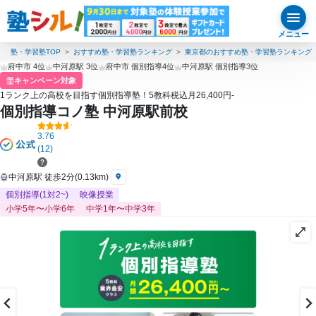
メニュー
塾・学習塾TOP
おすすめ塾・学習塾ランキング
東京都のおすすめ塾・学習塾ランキング
府中市 4位
中河原駅 3位
府中市 個別指導4位
中河原駅 個別指導3位
キャンペーン対象
1ランク上の高校を目指す個別指導塾！5教科税込月26,400円-
個別指導コノ塾 中河原駅前校
3.76
(12)
中河原駅 徒歩2分(0.13km)
個別指導(1対2~)
映像授業
小学5年〜小学6年
中学1年〜中学3年