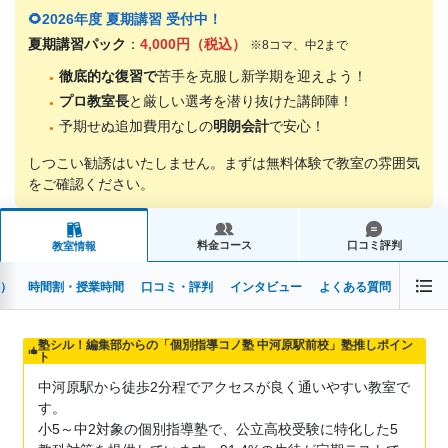
🌻2026年度 夏期講習 受付中！
夏期講習パック
：
4,000円（税込）
※8コマ、中2まで
徹底的な復習で
苦手を克服し新学期を迎えよう！
プロ教室長
と厳しい選考を潜り抜けた講師陣！
予期せぬ追加費用なしの
明朗会計
で安心！
しつこい勧誘はいたしません。まずは無料体験で教室の雰囲気
をご確認ください。
料金コース
口コミ評判
教室情報
）
時間割・授業時間
口コミ・評判
インタビュー
よくある質問
塾シル！編集部からの「個別指導コノ塾 中河原駅前校」塾推しポイン
ト
中河原駅から徒歩2分程でアクセスが良く通いやすい教室で
す。
小5～中2対象の個別指導塾で、公立高校受験に特化した5