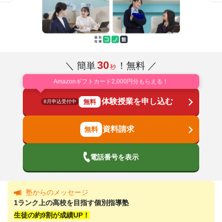
30
＼ 簡単
！無料 ／
秒
Amazonギフトカード2,000円分もらえる！
体験授業を申し込む
無料
8月申込受付中
資料請求
電話番号を表示
塾からのメッセージ
1ランク上の高校を目指す個別指導塾
生徒の約9割が成績UP！