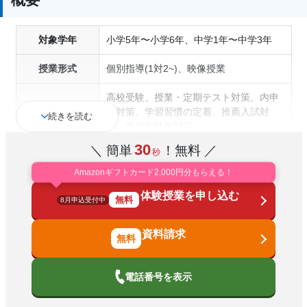
対象学年
小学5年〜小学6年、中学1年〜中学3年
授業形式
個別指導(1対2~)、映像授業
高校受験、授業・定期テスト対策、内申
通塾の目的
点対策、学習習慣の定着、推薦入試対
続きを読む
策、学校別特化対策
30
＼ 簡単
！無料 ／
秒
季節講習のみの受講可、学習にPC・タブ
塾の特徴
レットを利用、授業の振替可能
Amazonギフトカード2,000円分もらえる！
体験授業を申し込む
科目
国語、算数、数学、理科、社会、英語
無料
8月申込受付中
資料請求
電話番号を表示