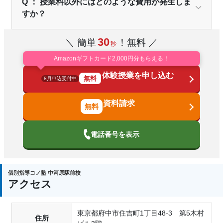
Q ： 授業料以外にはどのような費用が発生しま
すか？
30
＼ 簡単
！無料 ／
秒
Amazonギフトカード2,000円分もらえる！
体験授業を申し込む
無料
8月申込受付中
資料請求
電話番号を表示
個別指導コノ塾 中河原駅前校
アクセス
東京都府中市住吉町1丁目48-3 第5木村
住所