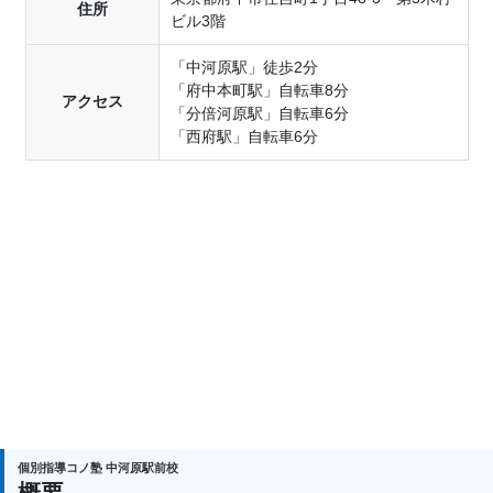
勧誘はございません。
住所
ビル3階
転塾応援割引
「中河原駅」徒歩2分
今の塾が合わないと感じているあなたへ、転塾応援
「府中本町駅」自転車8分
アクセス
割引を実施中 ！
「分倍河原駅」自転車6分
「西府駅」自転車6分
現在通われている塾からコノ塾に転塾すると、入会
金（16,500円）が無料に。
成績アップ約9割の実績で、あなたの志望校合格をサ
ポートします 。
まずはお気軽に無料体験へお越しください ！
兄弟・姉妹入会割引
兄弟・姉妹がコノ塾に通っているか、以前通ってい
た場合、新たに入会される生徒さまの入会金16,500
円（税込）が無料になります。
個別指導コノ塾 中河原駅前校
概要