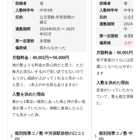
投稿者
母
投稿者
母
入塾時学年
中学3年
入塾時学年
中学3年
目的
公立受験,学習習慣の
目的
公立受験
確立
通塾期間
2024年0
通塾期間
2024年05月 〜 2025
中
年02月
第一志望校
未受験
第一志望校
未受験
偏差値
上がった
偏差値
変わらなかった
月額料金：40,001円〜50
月額料金：40,001円〜50,000円
母子家庭のうちには高い
他の塾よりも料金が良心的だと思う。ただ
通にくらべたらやすいほ
毎月お支払いするので安い訳でもないので
ます
もう少し成績が上がってくれると良かった
入塾を決めた理由
と思う。（本人のやる気もありますが）
友達がいっていたから。
入塾を決めた理由
ていて、塾も都立受験む
家から1番近い場所にあった為と仲の良い友
た。
達が通っていたから。体験に参加したらと
ても良かった為。
個別指導コノ塾 中河原駅前校の口コミ
個別指導コノ塾 中河
(2)
(2)