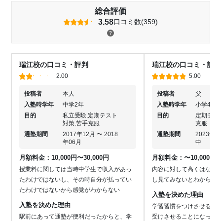
総合評価
3.58
口コミ数(359)
瑞江校の口コミ・評判
瑞江校の口コミ・評判
2.00
5.00
投稿者
本人
投稿者
父
入塾時学年
中学2年
入塾時学年
小学4年
目的
私立受験,定期テスト
目的
定期テス
対策,苦手克服
克服
通塾期間
2017年12月 〜 2018
通塾期間
2023年0
年06月
中
月額料金：10,000円〜30,000円
月額料金：〜10,000円
授業料に関しては当時中学生で収入があっ
内容に対して高くはない
たわけではないし、その時自分が払ってい
し見てみないとわからな
たわけではないから感覚がわからない
入塾を決めた理由
入塾を決めた理由
学習習慣をつけさせる事
駅前にあって通塾が便利だったからと、学
受けさせることになって