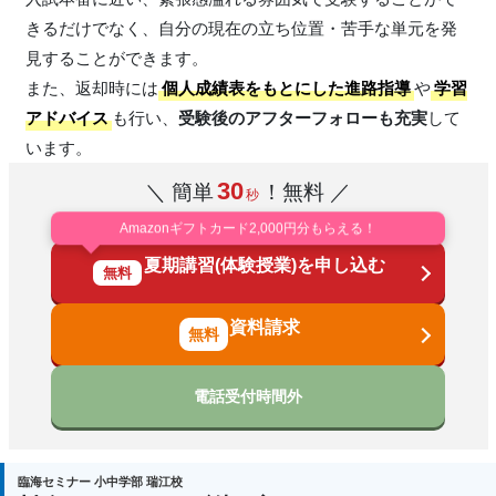
きるだけでなく、自分の現在の立ち位置・苦手な単元を発
見することができます。
また、返却時には
個人成績表をもとにした進路指導
や
学習
アドバイス
も行い、
受験後のアフターフォローも充実
して
います。
30
＼ 簡単
！無料 ／
秒
Amazonギフトカード2,000円分もらえる！
夏期講習(体験授業)を申し込む
無料
資料請求
電話受付時間外
臨海セミナー 小中学部 瑞江校