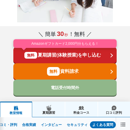
30
＼ 簡単
！無料 ／
秒
Amazonギフトカード2,000円分もらえる！
夏期講習(体験授業)を申し込む
無料
資料請求
電話受付時間外
夏期講習
料金コース
口コミ評判
教室情報
コミ・評判
合格実績
インタビュー
セキュリティ
よくある質問