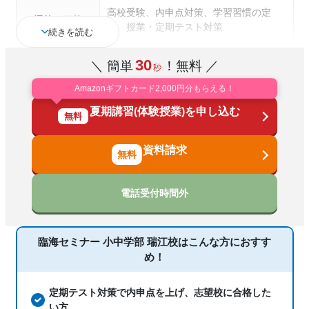
高校受験、内申点対策、学習習慣の定
通塾の目的
着、授業・定期テスト対策
続きを読む
塾の特徴
特待生・奨学金制度あり
30
＼ 簡単
！無料 ／
秒
国語、算数、数学、理科、社会、英語、
Amazonギフトカード2,000円分もらえる！
科目
プログラミング
夏期講習(体験授業)を申し込む
無料
資料請求
電話受付時間外
臨海セミナー 小中学部 瑞江校は
こんな方におすす
め！
定期テスト対策で内申点を上げ、志望校に合格した
い方