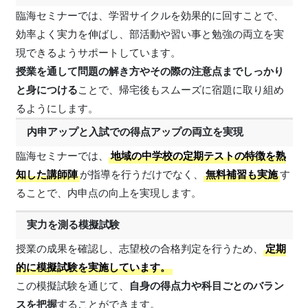
臨海セミナーでは、学習サイクルを効果的に回すことで、
効率よく実力を伸ばし、部活動や習い事と勉強の両立を実
現できるようサポートしています。
授業を通して問題の解き方やその際の注意点までしっかり
と身につける
ことで、帰宅後もスムーズに宿題に取り組め
るようにします。
内申アップと入試での得点アップの両立を実現
臨海セミナーでは、
地域の中学校の定期テストの特徴を熟
知した講師陣
が指導を行うだけでなく、
無料補習も実施
す
ることで、内申点の向上を実現します。
実力を測る模擬試験
授業の成果を確認し、志望校の合格判定を行うため、
定期
的に模擬試験を実施
しています。
この模擬試験を通じて、
自身の得点力や科目ごとのバラン
スを把握
することができます。