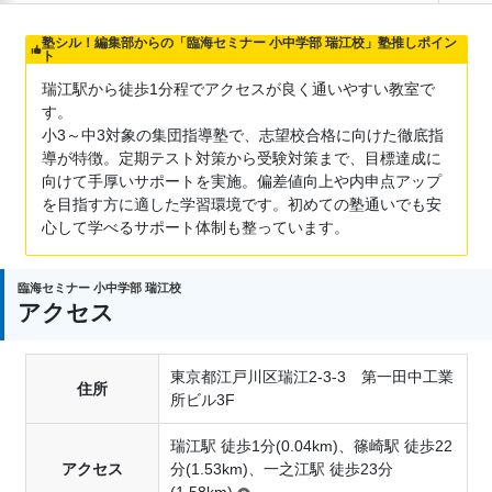
塾シル！編集部からの「臨海セミナー 小中学部 瑞江校」塾推しポイン
ト
瑞江駅から徒歩1分程でアクセスが良く通いやすい教室で
す。
小3～中3対象の集団指導塾で、志望校合格に向けた徹底指
導が特徴。定期テスト対策から受験対策まで、目標達成に
向けて手厚いサポートを実施。偏差値向上や内申点アップ
を目指す方に適した学習環境です。初めての塾通いでも安
心して学べるサポート体制も整っています。
臨海セミナー 小中学部 瑞江校
アクセス
東京都江戸川区瑞江2-3-3 第一田中工業
住所
所ビル3F
瑞江駅 徒歩1分(0.04km)、篠崎駅 徒歩22
アクセス
分(1.53km)、一之江駅 徒歩23分