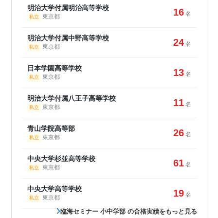
明治大学付属明治高等学校
16
名
東京都
私立
明治大学付属中野高等学校
24
名
東京都
私立
日本学園高等学校
13
名
東京都
私立
明治大学付属八王子高等学校
11
名
東京都
私立
青山学院高等部
26
名
東京都
私立
中央大学杉並高等学校
61
名
東京都
私立
中央大学高等学校
19
名
東京都
私立
臨海セミナー 小中学部 の合格実績をもっと見る