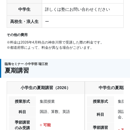
中学生
詳しくは塾にお問い合わせください
高校生・浪人生
ー
その他の費用
※料金は2026年4月時点の神奈川県で受講した際の料金です。
※都道府県によって、料金が異なる場合がございます。
臨海セミナー 小中学部 瑞江校
夏期講習
小学生の夏期講習（2026）
中学生の夏期講習
授業形式
集団授業
授業形式
集団授
国語、算数、英語
国語、
科目
科目
会、英
季節講習
○ 可能
季節講習
のみ受講