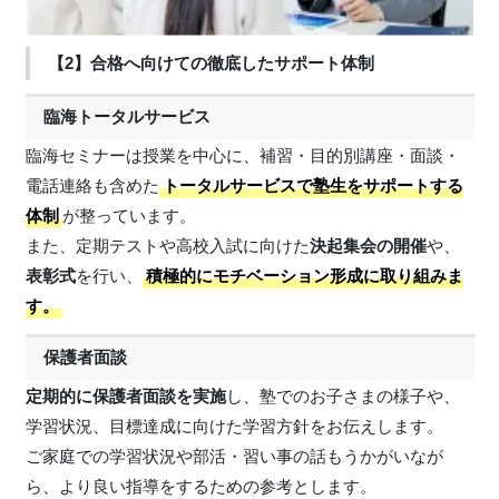
【2】合格へ向けての徹底したサポート体制
臨海トータルサービス
臨海セミナーは授業を中心に、補習・目的別講座・面談・
電話連絡も含めた
トータルサービスで塾生をサポートする
体制
が整っています。
また、定期テストや高校入試に向けた
決起集会の開催
や、
表彰式
を行い、
積極的にモチベーション形成に取り組みま
す。
保護者面談
定期的に保護者面談を実施
し、塾でのお子さまの様子や、
学習状況、目標達成に向けた学習方針をお伝えします。
ご家庭での学習状況や部活・習い事の話もうかがいなが
ら、より良い指導をするための参考とします。