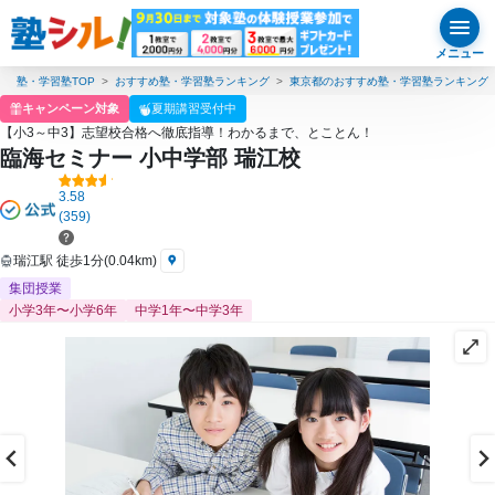
メニュー
塾・学習塾TOP
おすすめ塾・学習塾ランキング
東京都のおすすめ塾・学習塾ランキング
キャンペーン対象
夏期講習受付中
【小3～中3】志望校合格へ徹底指導！わかるまで、とことん！
臨海セミナー 小中学部 瑞江校
3.58
(359)
瑞江駅 徒歩1分(0.04km)
集団授業
小学3年〜小学6年
中学1年〜中学3年