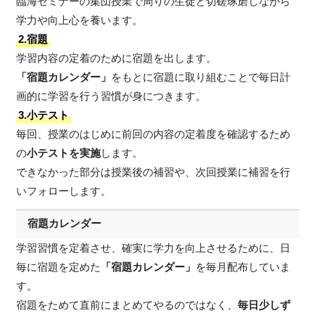
臨海セミナーの集団授業で周りの生徒と切磋琢磨しながら
学力や向上心を養います。
2.宿題
学習内容の定着のために宿題を出します。
「宿題カレンダー」
をもとに宿題に取り組むことで毎日計
画的に学習を行う習慣が身につきます。
3.小テスト
毎回、授業のはじめに前回の内容の定着度を確認するため
の
小テストを実施
します。
できなかった部分は授業後の補習や、次回授業に補習を行
いフォローします。
宿題カレンダー
学習習慣を定着させ、確実に学力を向上させるために、日
毎に宿題を定めた
「宿題カレンダー」
を毎月配布していま
す。
宿題をためて直前にまとめてやるのではなく、
毎日少しず