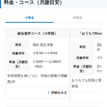
料金・コース（月謝目安）
小学生
中学生
総合進学コース（小学部）
「おうちでRinka
科目
国語,英語,算数
国語,英
科目
会
小学3年〜小学6年
対象学年
小学4
対象学年
2,200円 〜 12,980円
料金（月謝目
（税込）
詳しく
安）
料金（月謝目
わせく
安）
学習習慣を身につけ、学校の授業の理解
おうちでも対面と変わ
度UP
実現
詳細をみる