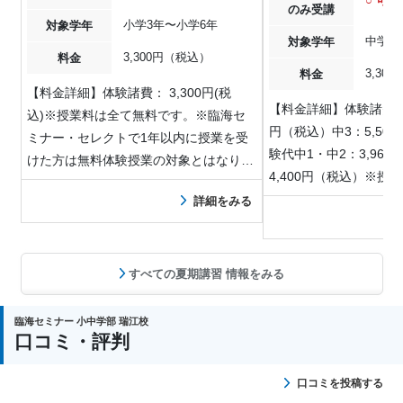
○ 可能
のみ受講
小学3年〜小学6年
対象学年
中学1
対象学年
3,300円（税込）
料金
3,30
料金
【料金詳細】体験諸費： 3,300円(税
【料金詳細】体験諸費中1
込)※授業料は全て無料です。※臨海セ
円（税込）中3：5,50
ミナー・セレクトで1年以内に授業を受
験代中1・中2：3,96
けた方は無料体験授業の対象とはなり…
4,400円（税込）※授
詳細をみる
すべての夏期講習 情報をみる
臨海セミナー 小中学部 瑞江校
口コミ・評判
口コミを投稿する