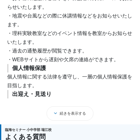
らせいたします。
・地震や台風などの際に休講情報などをお知らせいたし
ます。
・理科実験教室などのイベント情報を教室からお知らせ
いたします。
・過去の通塾履歴が閲覧できます。
・WEBサイトから遅刻や欠席の連絡ができます。
個人情報保護
個人情報に関する法律を遵守し、一層の個人情報保護を
目指します。
出迎え・見送り
授業開始前、終了後に講師が校舎前にて出迎え・見送り
を行わせて頂き「こんにちは」「さようなら」と生徒一
続きを表示する
人一人との挨拶をすると共に、万一の事故防止、防犯の
ために備えています。
臨海セミナー 小中学部 瑞江校
よくある質問
巡回講師によるチェック体制