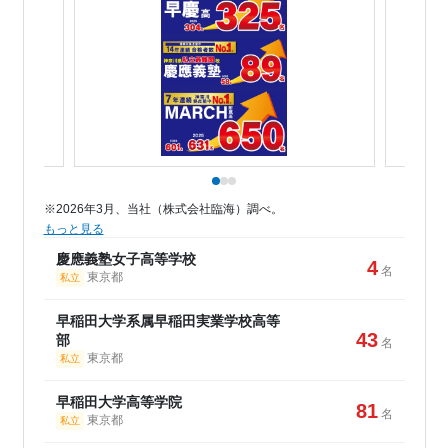
※2026年3月、当社（株式会社臨海）調べ。
もっと見る
慶應義塾女子高等学校
4
名
東京都
私立
早稲田大学系属早稲田実業学校高等
43
部
名
東京都
私立
早稲田大学高等学院
81
名
東京都
私立