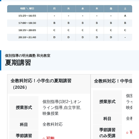
個別指導の明光義塾 和光教室
夏期講習
全教科対応！小学生の夏期講習
全教科対応！中学生の夏
（2026）
個別指導
個別指導(1対2~),オン
授業形式
ライン
授業形式
ライン指導,自立学習,
映像授
映像授業
全教科
科目
全教科対応
科目
季節講習
○ 可能
季節講習
のみ受講
○ 可能