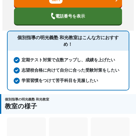
対策、その他科目別特化対策
中高一貫校生に対応、特待生・奨学金制
電話番号を表示
度あり、授業の振替可能、不登校生に対
応、学習にPC・タブレットを利用、オン
塾の特徴
ライン対応、1科目から受講可能、季節
個別指導の明光義塾 和光教室は
こんな方におすす
講習のみの受講可、発達障害・学習障害
め！
の子どもに対応、自習室あり
科目
国語、算数、数学、理科、社会、英語
定期テスト対策で点数アップし、成績を上げたい
志望校合格に向けて自分に合った受験対策をしたい
学習習慣をつけて苦手科目を克服したい
個別指導の明光義塾 和光教室
教室の様子