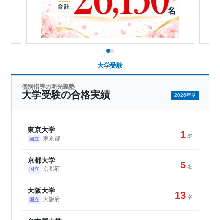
大学受験
個別指導の明光義塾
大学受験の合格実績
2026年度
東京大学
1
名
東京都
国立
京都大学
5
名
京都府
国立
大阪大学
13
名
大阪府
国立