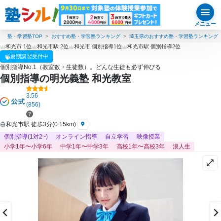
メニュー
塾・学習塾TOP
おすすめ塾・学習塾ランキング
埼玉県のおすすめ塾・学習塾ランキング
和光市 1位
和光市駅 2位
和光市 個別指導1位
和光市駅 個別指導2位
夏期講習受付中
個別指導No.1（教室数・生徒数）。どんな生徒も必ず伸びる
個別指導の明光義塾 和光教室
3.56
(856)
和光市駅 徒歩3分(0.15km)
個別指導(1対2~)
オンライン指導
自立学習
映像授業
小学1年〜小学6年
中学1年〜中学3年
高校1年〜高校3年
浪人生