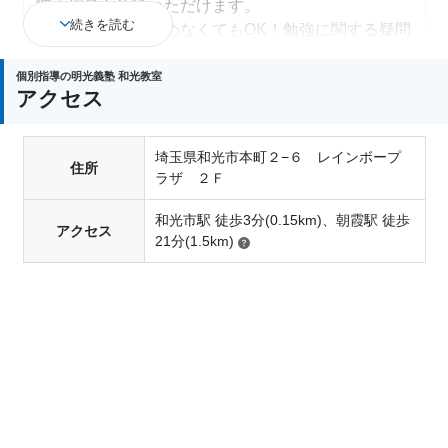
際の授業を体験いただけます。
続きを読む
その場で入会を決めなくてもOK！勉強に関する疑問
や悩み、ご相談もお受けいたします。
個別指導の明光義塾 和光教室
アクセス
埼玉県和光市本町２−６ レインボープ
住所
ラザ ２Ｆ
和光市駅 徒歩3分(0.15km)、朝霞駅 徒歩
アクセス
21分(1.5km)