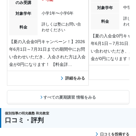
のみ受講
中学1
対象学年
小学1年〜小学6年
対象学年
詳しく
料金
詳しくは塾にお問い合
わせく
料金
わせください
【夏の入会金0円キャン
【夏の入会金0円キャンペーン！】2026
年6月1日～7月31日
年6月1日～7月31日までの期間中にお問
い合わせいただき、入
い合わせいただき、入会された方は入会
金が0円になります！ 
金が0円になります！ 【料金詳…
詳細をみる
すべての夏期講習 情報をみる
個別指導の明光義塾 和光教室
口コミ・評判
口コミを投稿する