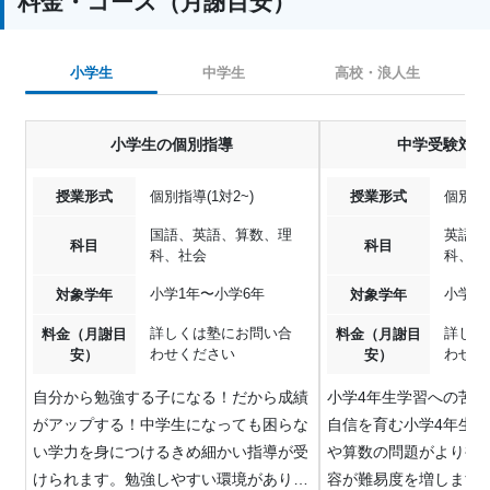
料金・コース（月謝目安）
小学生
中学生
高校・浪人生
小学生の個別指導
中学受験対策
授業形式
個別指導(1対2~)
授業形式
個別指導
国語、英語、算数、理
英語、
科目
科目
科、社会
科、社
小学1年〜小学6年
小学4
対象学年
対象学年
詳しくは塾にお問い合
詳しく
料金（月謝目
料金（月謝目
わせください
わせく
安）
安）
自分から勉強する子になる！だから成績
小学4年生学習への苦
がアップする！中学生になっても困らな
自信を育む小学4年生
い学力を身につけるきめ細かい指導が受
や算数の問題がより複
けられます。勉強しやすい環境がありま
容が難易度を増します