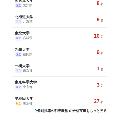
名古屋大学
8
名
愛知県
国立
北海道大学
9
名
北海道
国立
東北大学
10
名
宮城県
国立
九州大学
9
名
福岡県
国立
一橋大学
1
名
東京都
国立
東京科学大学
3
名
東京都
国立
早稲田大学
27
名
東京都
私立
個別指導の明光義塾 の合格実績をもっと見る