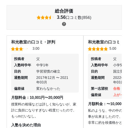
総合評価
3.56
口コミ数(856)
和光教室の口コミ・評判
和光教室の口コミ・評
3.00
5.00
投稿者
父
投稿者
父
入塾時学年
中学1年
入塾時学年
小学5年
目的
学習習慣の確立
目的
国立受験
通塾期間
2017年12月 〜 2021
通塾期間
2022年0
年03月
年03月
偏差値
変わらなかった
第一志望校
合格
偏差値
上がった
月額料金：10,001円〜20,000円
月額料金：〜10,000円
授業料の相場などは詳しく知らないが、家
計に負担になりすぎない程度だったので、
私のような、中の中の中
もっmだいなし。
事が出来ましたので、星
非常に的を枝価格かと思
入塾を決めた理由