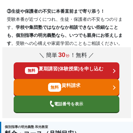
③生徒や保護者の不安に本番直前まで寄り添う！
受験本番が近づくにつれ、生徒・保護者の不安もつのりま
す。
学校や集団塾ではなかなか相談できない些細なこと
も、個別指導の明光義塾なら、いつでも親身にお答えしま
す
。受験への心構えや家庭学習のこともご相談ください。
30
＼ 簡単
！無料 ／
秒
夏期講習(体験授業)を申し込む
無料
資料請求
電話番号を表示
個別指導の明光義塾 和光教室