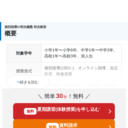
個別指導の明光義塾 和光教室
概要
小学1年〜小学6年、中学1年〜中学3年、
対象学年
高校1年〜高校3年、浪人生
個別指導(1対2~)、オンライン指導、自立
授業形式
学習、映像授業
続きを読む
中学受験、高校受験、大学受験、医学部
受験、授業・定期テスト対策、内申点対
30
＼ 簡単
！無料 ／
秒
策、学習習慣の定着、総合型選抜(旧AO)
対策、推薦入試対策、学校別特化対策、
通塾の目的
夏期講習(体験授業)を申し込む
国公立大対策、私大対策、共通テスト対
無料
策、英検(英語検定)対策、漢検(漢字検定)
対策、数学特化対策、英語・英会話特化
資料請求