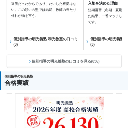
入塾を決めた理由
近所だったからであり、たいした根拠はな
い。この類いの塾では結局、教師の当たり
短期講習（冬期・夏期）
外れが物を言う。
た結果、一番マッチしの
です。
個別指導の明光義塾 和光教室の口コミ
個別指導の明光義塾 
(3)
(3)
個別指導の明光義塾の口コミを見る(856)
個別指導の明光義塾
合格実績