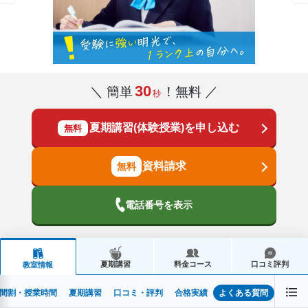
30
＼ 簡単
！無料 ／
秒
夏期講習(体験授業)を申し込む
無料
資料請求
電話番号を表示
夏期講習
料金コース
口コミ評判
教室情報
間割・授業時間
夏期講習
口コミ・評判
合格実績
よくある質問