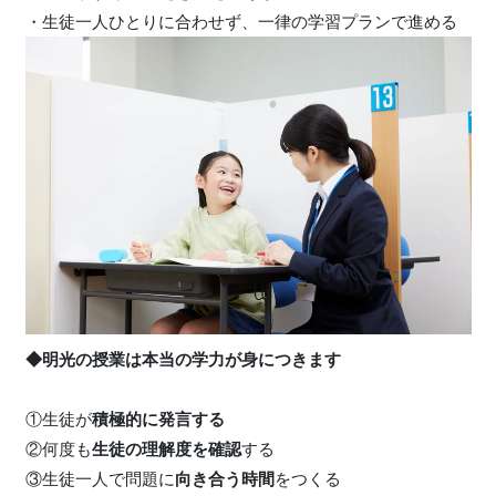
・生徒一人ひとりに合わせず、一律の学習プランで進める
◆明光の授業は本当の学力が身につきます
①生徒が
積極的に発言する
②何度も
生徒の理解度を確認
する
③生徒一人で問題に
向き合う時間
をつくる