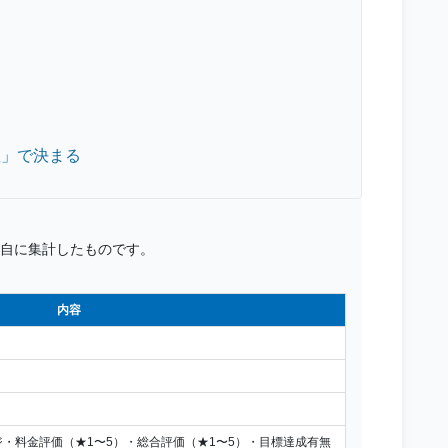
数」で決まる
自に集計したものです。
内容
・料金評価（★1〜5）・総合評価（★1〜5）・目標達成有無