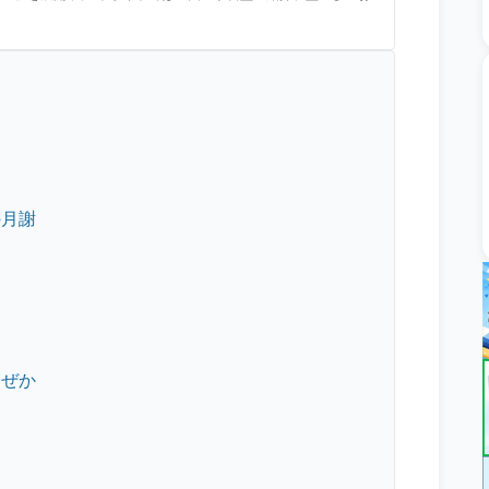
る
の月謝
なぜか