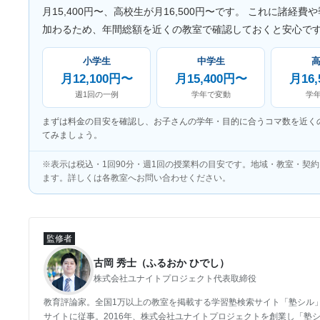
月15,400円〜、高校生が月16,500円〜です。 これに諸経費
加わるため、年間総額を近くの教室で確認しておくと安心で
小学生
中学生
月12,100円〜
月15,400円〜
月16
週1回の一例
学年で変動
学
まずは料金の目安を確認し、お子さんの学年・目的に合うコマ数を近く
てみましょう。
※表示は税込・1回90分・週1回の授業料の目安です。地域・教室・契
ます。詳しくは各教室へお問い合わせください。
監修者
古岡 秀士（ふるおか ひでし）
株式会社ユナイトプロジェクト代表取締役
教育評論家。全国1万以上の教室を掲載する学習塾検索サイト「塾シル
サイトに従事。2016年、株式会社ユナイトプロジェクトを創業し「塾